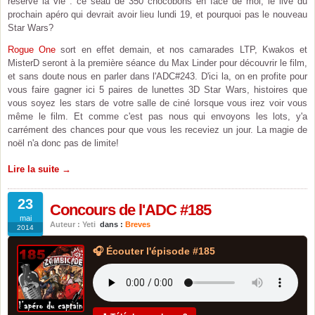
réserve la vie : ce seau de 350 chocobons en face de moi, le live du
prochain apéro qui devrait avoir lieu lundi 19, et pourquoi pas le nouveau
Star Wars?
Rogue One
sort en effet demain, et nos camarades LTP, Kwakos et
MisterD seront à la première séance du Max Linder pour découvrir le film,
et sans doute nous en parler dans l'ADC#243. D'ici la, on en profite pour
vous faire gagner ici 5 paires de lunettes 3D Star Wars, histoires que
vous soyez les stars de votre salle de ciné lorsque vous irez voir vous
même le film. Et comme c'est pas nous qui envoyons les lots, y'a
carrément des chances pour que vous les receviez un jour. La magie de
noël n'a donc pas de limite!
Lire la suite →
23
Concours de l'ADC #185
mai
Auteur : Yeti
dans :
Breves
2014
🎧 Écouter l'épisode #185