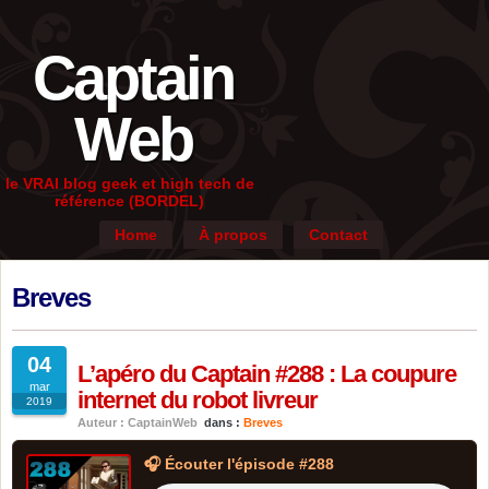
Captain
Web
le VRAI blog geek et high tech de
référence (BORDEL)
Home
À propos
Contact
Breves
04
L’apéro du Captain #288 : La coupure
mar
internet du robot livreur
2019
Auteur : CaptainWeb
dans :
Breves
🎧 Écouter l'épisode #288