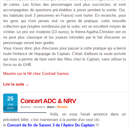
de cartes. Les fiches des personnages sont plus succinctes, et sont
accompagnées de questions pré-établies à poser pendant la soirée. Oui,
les habitués (soit 3 personnes en France) vont hurler. En revanche, pour
les gens qui n'ont jamais osé ce genre de pratique, cette nouvelle
collection que j'espère nombreuse par la suite, est un excellent moyen de
s'initier. Le prix est modeste (13 euros), le thème Agatha-Christien est on
ne peut plus classique et les joueurs intimidés par le fait d'incarner un
personnage seront bien guidés.
Vous n'avez donc plus d'excuses pour passer à cette pratique qui a bercé
toute l'enfance de l'équipage du Captain. C'était d'ailleurs la seule activité
qui nous a permis de faire venir des filles chez le Captain, sans utiliser la
force ou du GHB.
Meurtre sur le Nil chez Cocktail Games
Lire la suite →
25
Concert ADC & NRV
mai
Auteur : kwakos
dans :
Breves
2012
Voilà, on vous l'avait annoncé dans un
précédent billet, c'est maintenant à la portée d'un seul clic :
le
Concert de fin de Saison 3 de l'Apéro Du Captain
!!!