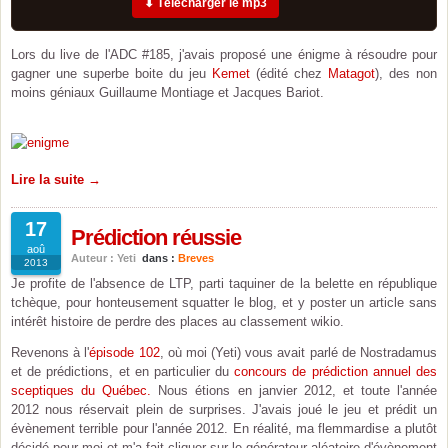
⬇ Télécharger le mp3
Lors du live de l'ADC #185, j'avais proposé une énigme à résoudre pour
gagner une superbe boite du jeu
Kemet
(édité chez
Matagot
), des non
moins géniaux Guillaume Montiage et Jacques Bariot.
Lire la suite →
17
Prédiction réussie
aoû
Auteur : Yeti
dans :
Breves
2013
Je profite de l'absence de LTP, parti taquiner de la belette en république
tchèque, pour honteusement squatter le blog, et y poster un article sans
intérêt histoire de perdre des places au classement wikio.
Revenons à l'
épisode 102
, où moi (Yeti) vous avait parlé de Nostradamus
et de prédictions, et en particulier du
concours de prédiction annuel des
sceptiques du Québec.
Nous étions en janvier 2012, et toute l'année
2012 nous réservait plein de surprises. J'avais joué le jeu et prédit un
évènement terrible pour l'année 2012. En réalité, ma flemmardise a plutôt
décidé pour moi et m'a fait cliquer sur le générateur aléatoire d'évènement