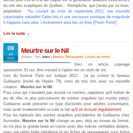
du site des sceptiques du Québec... N'empêche, que j'avais par ce biais,
prophétisé : "
Au courant du mois de septembre 2012, une nouvelle
catastrophe naturelle! Cette fois-ci une secousse sismique de magnitude
6 frappera sans pitié. L'évènement aura lieu en Asie [Pnom Penh]
".
Lire la suite →
09
Meurtre sur le Nil
juil
Auteur : Yeti
dans :
Breves
,
Découverte
,
Loisirs de nerds
2012
Voici un article copinage
sponsorisé. Et oui, être crevard à l'apéro est un style de vie.
Lors du festival
Paris est ludique 2012
, j'ai pu croiser le fameux
Guillaume (invité de l'Apéro 79), venu de très loin avec sa nouvelle
création :
Meurtre sur le Nil
.
Pour ceux qui n'auraient pas écouté ce numéro, rappelons qu'il traitait de
jeu de rôle, et plus précisément de soirées enquêtes (ou murder party).
Guillaume avait présenté ce type d'activités pour adultes consentants,
mais avait modestement occulté le fait
qu'il en écrivait régulièrement
.
Pour les habitués des soirées enquêtes précédentes de Guillaume chez
Asmodée,
Meurtre sur le Nil
change un peu, déjà au niveau du format,
on n'a plus la grande boite en carton avec des indices véritables dedans,
mais une petite boite métallique et les fiches de personnages sous forme