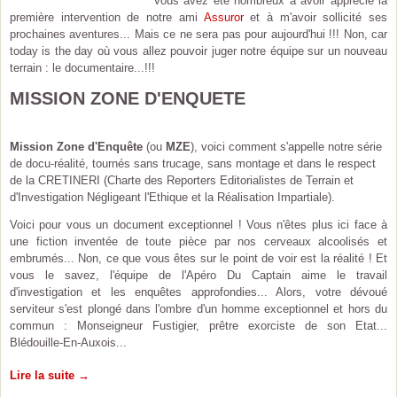
Vous avez été nombreux à avoir apprécié la
première intervention de notre ami
Assuror
et à m'avoir sollicité ses
prochaines aventures... Mais ce ne sera pas pour aujourd'hui !!! Non, car
today is the day où vous allez pouvoir juger notre équipe sur un nouveau
terrain : le documentaire...!!!
MISSION ZONE D'ENQUETE
Mission Zone d'Enquête
(ou
MZE
), voici comment s'appelle notre série
de docu-réalité, tournés sans trucage, sans montage et dans le respect
de la CRETINERI (Charte des Reporters Editorialistes de Terrain et
d'Investigation Négligeant l'Ethique et la Réalisation Impartiale).
Voici pour vous un document exceptionnel ! Vous n'êtes plus ici face à
une fiction inventée de toute pièce par nos cerveaux alcoolisés et
embrumés... Non, ce que vous êtes sur le point de voir est la réalité ! Et
vous le savez, l'équipe de l'Apéro Du Captain aime le travail
d'investigation et les enquêtes approfondies... Alors, votre dévoué
serviteur s'est plongé dans l'ombre d'un homme exceptionnel et hors du
commun : Monseigneur Fustigier, prêtre exorciste de son Etat...
Blédouille-En-Auxois...
Lire la suite →