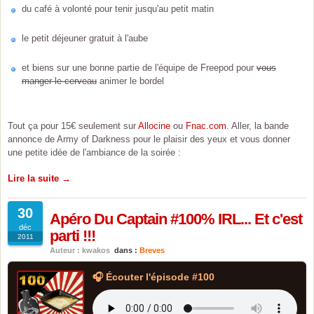
du café à volonté pour tenir jusqu'au petit matin
le petit déjeuner gratuit à l'aube
et biens sur une bonne partie de l'équipe de Freepod pour
vous
manger le cerveau
animer le bordel
Tout ça pour 15€ seulement sur
Allocine
ou
Fnac.com
. Aller, la bande
annonce de Army of Darkness pour le plaisir des yeux et vous donner
une petite idée de l'ambiance de la soirée :
Lire la suite →
30
Apéro Du Captain #100% IRL... Et c'est
déc
parti !!!
2011
Auteur : kwakos
dans :
Breves
🎧 Écouter l'épisode #100