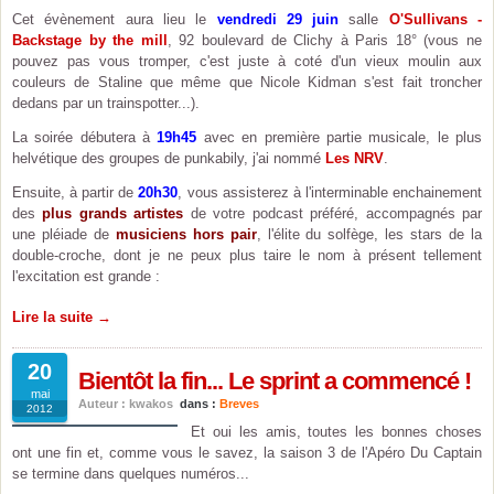
Cet évènement aura lieu le
vendredi 29 juin
salle
O'Sullivans -
Backstage by the mill
, 92 boulevard de Clichy à Paris 18° (vous ne
pouvez pas vous tromper, c'est juste à coté d'un vieux moulin aux
couleurs de Staline que même que Nicole Kidman s'est fait troncher
dedans par un trainspotter...).
La soirée débutera à
19h45
avec en première partie musicale, le plus
helvétique des groupes de punkabily, j'ai nommé
Les NRV
.
Ensuite, à partir de
20h30
, vous assisterez à l'interminable enchainement
des
plus grands artistes
de votre podcast préféré, accompagnés par
une pléiade de
musiciens hors pair
, l'élite du solfège, les stars de la
double-croche, dont je ne peux plus taire le nom à présent tellement
l'excitation est grande :
Lire la suite →
20
Bientôt la fin... Le sprint a commencé !
mai
Auteur : kwakos
dans :
Breves
2012
Et oui les amis, toutes les bonnes choses
ont une fin et, comme vous le savez, la saison 3 de l'Apéro Du Captain
se termine dans quelques numéros...