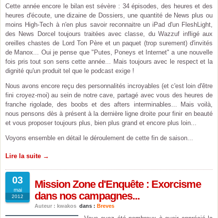
Cette année encore le bilan est sévère : 34 épisodes, des heures et des
heures d'écoute, une dizaine de Dossiers, une quantité de News plus ou
moins High-Tech à n'en plus savoir reconnaitre un iPad d'un FleshLight,
des News Dorcel toujours traitées avec classe, du Wazzuf infligé aux
oreilles chastes de Lord Ton Père et un paquet (trop surement) d'invités
de Manox... Oui je pense que "Putes, Poneys et Internet" a une nouvelle
fois pris tout son sens cette année... Mais toujours avec le respect et la
dignité qu'un produit tel que le podcast exige !
Nous avons encore reçu des personnalités incroyables (et c'est loin d'être
fini croyez-moi) au sein de notre cave, partagé avec vous des heures de
franche rigolade, des boobs et des afters interminables... Mais voilà,
nous pensons dès à présent à la dernière ligne droite pour finir en beauté
et vous proposer toujours plus, bien plus grand et encore plus loin...
Voyons ensemble en détail le déroulement de cette fin de saison...
Lire la suite →
03
Mission Zone d'Enquête : Exorcisme
mai
dans nos campagnes...
2012
Auteur : kwakos
dans :
Breves