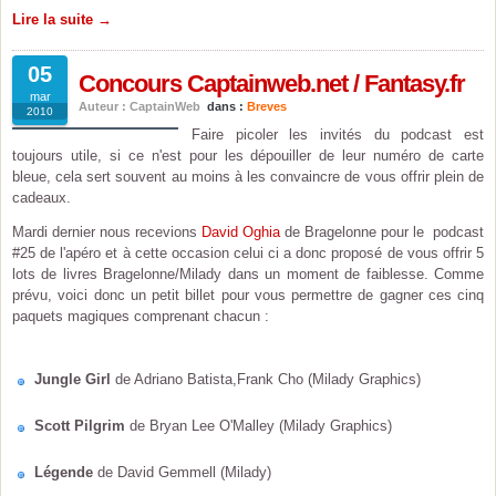
Lire la suite →
05
Concours Captainweb.net / Fantasy.fr
mar
Auteur : CaptainWeb
dans :
Breves
2010
Faire picoler les invités du podcast est
toujours utile, si ce n'est pour les dépouiller de leur numéro de carte
bleue, cela sert souvent au moins à les convaincre de vous offrir plein de
cadeaux.
Mardi dernier nous recevions
David Oghia
de Bragelonne pour le podcast
#25 de l'apéro et à cette occasion celui ci a donc proposé de vous offrir 5
lots de livres Bragelonne/Milady dans un moment de faiblesse. Comme
prévu, voici donc un petit billet pour vous permettre de gagner ces cinq
paquets magiques comprenant chacun :
Jungle Girl
de Adriano Batista,Frank Cho (Milady Graphics)
Scott Pilgrim
de Bryan Lee O'Malley (Milady Graphics)
Légende
de David Gemmell (Milady)