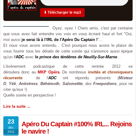
⬇ Télécharger le mp3
Oyez, oyez ! Chers amis, c'est par centaine
que vous avez fait entendre vos voix en vous écriant haut et fort "Oui,
moi aussi
je serai là à l'IRL de l'Apéro Du Captain !
"...
Et nous vous avons entendu... C'est pourquoi nous avons le plaisir de
vous fournir tous les détails de cette soirée qui s'annonce aussi épique
qu'un #
ADC
avec
le prince des ténèbres de Neuilly-Sur-Marne
...
L'évènement podcastique de cette rentrée 2012 se
déroulera donc au
MKP Opéra
. De nombreux
invités et chroniqueurs
récurrents
de l'
ADC
ont répondu présents (
Misteur
D
,
Yéti
,
Antistress
,
Béhémoth
,
Salomettte
, des
Freepodiens
, pour ne
citer qu'eux !)
Quelle soirée en perspective !
Lire la suite →
23
Apéro Du Captain #100% IRL... Rejoins
déc
le navire !
2011