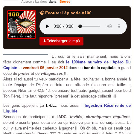
Auteur : kwakos
dans :
Breves
🎧 Écouter l'épisode #100
⬇ Télécharger le mp3
Et oui, tu le sais maintenant, nous allons
fêter dignement comme il se doit
le 100ème numéro de l'Apéro Du
Captain
le
vendredi 06 janvier 2012
dans un
bar de la capitale
, à grand
coup de
pintes
et de
villageoises
!!!
Alors si toi aussi tu veux participer à la fête, souhaiter la bonne année à
toute l'équipe de l'Apéro et faire une offrande (blouson cuir taille L,
scooter, Nike taille 42,5-43, ou encore tout autre gadget sexuel pour Lord
Ton Père), il te faut répondre "présent" à cet abordage collectif !!!
Les gens appellent ça
I.R.L.
, nous aussi :
Ingestion Récurrente de
Liquide
Beaucoup de participants à l'
ADC
,
invités
,
chroniqueurs réguliers
,
seront présents pour cette soirée qui réserve pas mal de surprises... Et
oui, y aura même des cadeaux à gagner !!! Ôh ôh ôh, mais ça serait pas
Noël avant-d'après l'heure ??? Tu sais ce qu'il te reste à faire ? Révise