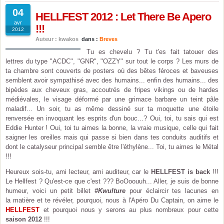
04
HELLFEST 2012 : Let There Be Apero
avr
!!!
2012
Auteur : kwakos
dans :
Breves
Tu es chevelu ? Tu t'es fait tatouer des
lettres du type "ACDC", "GNR", "OZZY" sur tout le corps ? Les murs de
ta chambre sont couverts de posters où des bêtes féroces et baveuses
semblent avoir sympathisé avec des humains... enfin des humains... des
bipèdes aux cheveux gras, accoutrés de fripes vikings ou de hardes
médiévales, le visage déformé par une grimace barbare un teint pâle
maladif... Un soir, tu as même dessiné sur ta moquette une étoile
renversée en invoquant les esprits d'un bouc...? Oui, toi, tu sais qui est
Eddie Hunter ! Oui, toi tu aimes la bonne, la vraie musique, celle qui fait
saigner les oreilles mais qui passe si bien dans tes conduits auditifs et
dont le catalyseur principal semble être l'éthylène... Toi, tu aimes le Métal
!!!
Heureux sois-tu, ami lecteur, ami auditeur, car le
HELLFEST is back
!!!
Le Hellfest ? Qu'est-ce que c'est ??? BoOoouuh... Aller, je suis de bonne
humeur, voici un petit billet
#Kwulture
pour éclaircir tes lacunes en
la matière et te révéler, pourquoi, nous à l'Apéro Du Captain, on aime le
HELLFEST
et pourquoi nous y serons au plus nombreux pour cette
saison 2012
!!!