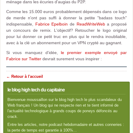
ménage dans les écuries d'augias du P2P.
Comme les 15.000 euros probablement dépensés dans ce logo
de merde n'ont pas suffi à donner la petite "badass touch"
indispensable,
Fabrice Epelboin
de
ReadWriteWeb
a proposé
un concours de remix. L'objectif? Retoucher le logo original
pour lui donner ce petit truc en plus qui le rendra inoubliable,
avec à la clé un abonnement pour un VPN crypté au gagnant.
Si vous manquez d'idée,
le premier exemple envoyé par
Fabrice sur Twitter
devrait surement vous inspirer :
← Retour à l'accueil
le blog high tech du capitaine
Bienvenue moussaillon sur le blog high tech le plus scandaleux du
Web français ! Un blog qui ne respecte rien et te tient informé de
l'actualité technologique à grands coups de poneys défoncés au
crack.
Entre les articles, notre podcast hebdomadaire et autres conneries :
la perte de temps est garantie à 100%…