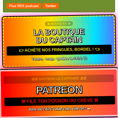
Flux RSS podcast
Twitter
🔥 NOUVEAU 🔥
LA BOUTIQUE
DU CAPTAIN
👉 ACHÈTE NOS FRINGUES, BORDEL ! 👈
T-shirts · mugs · goodies de l'ADC 🏴‍☠️
💰💰 SOUTIENS LE CAPITAINE 💰💰
PATREON
🚨 FILE TON POGNON OU CRÈVE 🚨
Sans toi, l'ADC coule à pic, sale rat ! 🐀