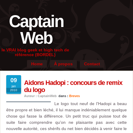
Captain
Web
le VRAI blog geek et high tech de
référence (BORDEL)
Home
À propos
Contact
09
Aidons Hadopi : concours de remix
jan
du logo
2010
Auteur : CaptainWeb
dans :
Breves
Le logo tout neuf de l'Hadopi a beau
être propre et bien léché, il lui manque indéniablement quelque
chose qui fasse la différence. Un petit truc qui puisse tout de
suite faire comprendre qu'on ne plaisante pas avec cette
nouvelle autorité, ces shérifs du net bien décidés à venir faire le