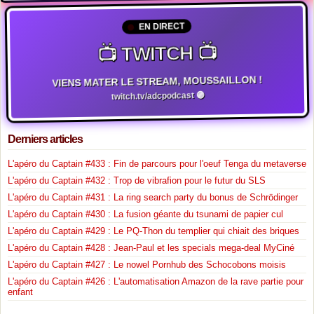
EN DIRECT
📺 TWITCH 📺
VIENS MATER LE STREAM, MOUSSAILLON !
twitch.tv/adcpodcast 🟣
Derniers articles
L'apéro du Captain #433 : Fin de parcours pour l'oeuf Tenga du metaverse
L'apéro du Captain #432 : Trop de vibrafion pour le futur du SLS
L'apéro du Captain #431 : La ring search party du bonus de Schrödinger
L'apéro du Captain #430 : La fusion géante du tsunami de papier cul
L'apéro du Captain #429 : Le PQ-Thon du templier qui chiait des briques
L'apéro du Captain #428 : Jean-Paul et les specials mega-deal MyCiné
L'apéro du Captain #427 : Le nowel Pornhub des Schocobons moisis
L'apéro du Captain #426 : L'automatisation Amazon de la rave partie pour
enfant