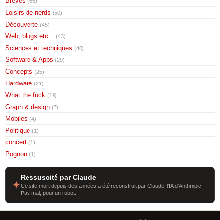
Breves
(65)
Loisirs de nerds
(50)
Découverte
(45)
Web, blogs etc...
(43)
Sciences et techniques
(40)
Software & Apps
(29)
Concepts
(25)
Hardware
(21)
What the fuck
(19)
Graph & design
(7)
Mobiles
(4)
Politique
(1)
concert
(1)
Pognon
(1)
Ressuscité par Claude
✦
Ce site mort depuis des années a été reconstruit par Claude, l'IA d'Anthropic.
Pas mal, pour un robot.