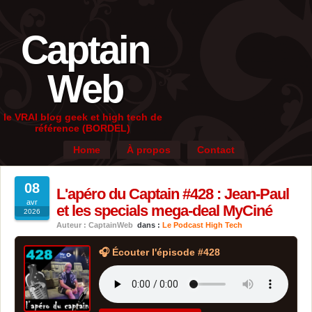
Captain
Web
le VRAI blog geek et high tech de
référence (BORDEL)
Home
À propos
Contact
08
L'apéro du Captain #428 : Jean-Paul
avr
et les specials mega-deal MyCiné
2026
Auteur : CaptainWeb
dans :
Le Podcast High Tech
🎧 Écouter l'épisode #428