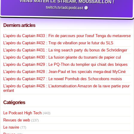
VIENS MATER LE STREAM, MOUSSAILLON !
twitch.tv/adcpodcast 🟣
Derniers articles
L'apéro du Captain #433 : Fin de parcours pour l'oeuf Tenga du metaverse
L'apéro du Captain #432 : Trop de vibrafion pour le futur du SLS
L'apéro du Captain #431 : La ring search party du bonus de Schrödinger
L'apéro du Captain #430 : La fusion géante du tsunami de papier cul
L'apéro du Captain #429 : Le PQ-Thon du templier qui chiait des briques
L'apéro du Captain #428 : Jean-Paul et les specials mega-deal MyCiné
L'apéro du Captain #427 : Le nowel Pornhub des Schocobons moisis
L'apéro du Captain #426 : L'automatisation Amazon de la rave partie pour
enfant
Catégories
Le Podcast High Tech
(443)
Revues de web
(137)
Le navire
(77)