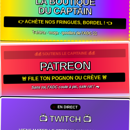
LA BOUTIQUE
DU CAPTAIN
👉 ACHÈTE NOS FRINGUES, BORDEL ! 👈
T-shirts · mugs · goodies de l'ADC 🏴‍☠️
💰💰 SOUTIENS LE CAPITAINE 💰💰
PATREON
🚨 FILE TON POGNON OU CRÈVE 🚨
Sans toi, l'ADC coule à pic, sale rat ! 🐀
EN DIRECT
📺 TWITCH 📺