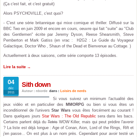
(Ça c'est fait, et c'est gratuit)
Alors PSYCHOVILLE, c'est quoi?
- C'est une série britannique qui mixe comique et thriller. Diffusé sur la
BBC Two en juin 2009 et encore en cours, oeuvre qui fait "suite" au "Club
des Gentlemen" écrite par Jeremy Dyson, Reese Shearsmith, Steve
Pemberton et Mark Gatiss (en vrac : H2G2 : Le Guide du Voyageur
Galactique, Doctor Who , Shaun of the Dead et Bienvenue au Cottage. )
Actuellement à deux saisons, cette série comporte 13 épisodes.
Lire la suite →
04
Sith down
déc
Auteur : nborde
dans :
Loisirs de nerds
2011
Si vous suivez un minimum l'actualité des
jeux vidéo et en particulier des
MMORPG
ou bien si vous êtes un
inconditionnel de l'univers
Star Wars
vous êtes forcément au courant !
Dans quelques jours
Star Wars : The Old Republic
sera dans les bacs.
Certains parlent déjà du
Tetris
WOW Killer, mais qui peut prédire l'avenir
? La liste est déjà longue : Age of Conan, Aion, Lord of the Rings, Rift et
j'en passe... On est plus à un nom près. Cependant pour avoir testé un