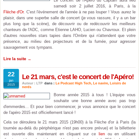
Le concert de l'Apéro du Captain aura lieu
samedi soir 2 juillet 2016, à Paris, à la
Flèche d'Or
. C'est l'événement de l'année à ne pas louper ! Vous aurez le
plaisir, dans une superbe salle de concert (je vous rassure, il y a un bar
plus long que la scène), de découvrir ou de redécouvrir les meilleurs
chanteurs de l'ADC, comme Etienne LAHO, Lucien ou Chavroux. Et plein
d'autres nouvelles stars tapies dans l'Ombre qui n'attendent que votre
présence, au milieu des projecteurs et de la fumée, pour agresser
sauvagement vos tympans.
Lire la suite →
22
Le 21 mars, c'est le concert de l'Apéro!
jan
Auteur : LTP
dans :
Le Podcast High Tech
,
Le navire
,
Loisirs de
2015
nerds
Bonne année 2015 à tous ! L'équipe vous
souhaite une bonne année avec pas trop
d'emmerdes... Et pour bien commencer, je vous annonce que le concert
de l'apéro 2015 est officiellement lancé !
Cela se déroulera le 21 mars 2015 (19h00) à la Flèche d'or à Paris (la
tournée au-delà du périphérique n'est pas encore prévue) et la billetterie
est ouverte dès maintenant en cliquant sur ce
lien
ou en utilisant