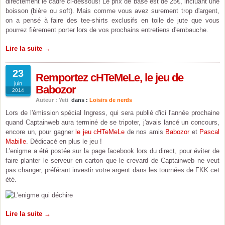
directement le cadre ci-dessous! Le prix de base est de 25€, incluant une
boisson (bière ou soft). Mais comme vous avez surement trop d'argent,
on a pensé à faire des tee-shirts exclusifs en toile de jute que vous
pourrez fièrement porter lors de vos prochains entretiens d'embauche.
Lire la suite →
23
Remportez cHTeMeLe, le jeu de
juin
Babozor
2014
Auteur : Yeti
dans :
Loisirs de nerds
Lors de l'émission spécial Ingress, qui sera publié d'ici l'année prochaine
quand Captainweb aura terminé de se tripoter, j'avais lancé un concours,
encore un, pour gagner
le jeu cHTeMeLe
de nos amis
Babozor
et
Pascal
Mabille
. Dédicacé en plus le jeu !
L'enigme a été postée sur la page facebook lors du direct, pour éviter de
faire planter le serveur en carton que le crevard de Captainweb ne veut
pas changer, préférant investir votre argent dans les tournées de FKK cet
été.
Lire la suite →