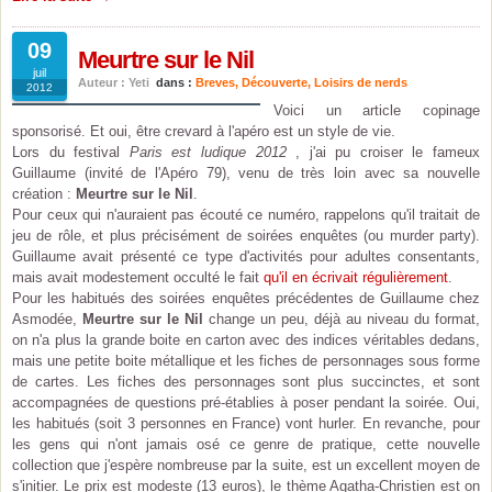
09
Meurtre sur le Nil
juil
Auteur : Yeti
dans :
Breves
,
Découverte
,
Loisirs de nerds
2012
Voici un article copinage
sponsorisé. Et oui, être crevard à l'apéro est un style de vie.
Lors du festival
Paris est ludique 2012
, j'ai pu croiser le fameux
Guillaume (invité de l'Apéro 79), venu de très loin avec sa nouvelle
création :
Meurtre sur le Nil
.
Pour ceux qui n'auraient pas écouté ce numéro, rappelons qu'il traitait de
jeu de rôle, et plus précisément de soirées enquêtes (ou murder party).
Guillaume avait présenté ce type d'activités pour adultes consentants,
mais avait modestement occulté le fait
qu'il en écrivait régulièrement
.
Pour les habitués des soirées enquêtes précédentes de Guillaume chez
Asmodée,
Meurtre sur le Nil
change un peu, déjà au niveau du format,
on n'a plus la grande boite en carton avec des indices véritables dedans,
mais une petite boite métallique et les fiches de personnages sous forme
de cartes. Les fiches des personnages sont plus succinctes, et sont
accompagnées de questions pré-établies à poser pendant la soirée. Oui,
les habitués (soit 3 personnes en France) vont hurler. En revanche, pour
les gens qui n'ont jamais osé ce genre de pratique, cette nouvelle
collection que j'espère nombreuse par la suite, est un excellent moyen de
s'initier. Le prix est modeste (13 euros), le thème Agatha-Christien est on