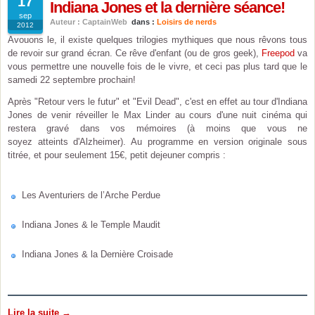
17
Indiana Jones et la dernière séance!
sep
Auteur : CaptainWeb
dans :
Loisirs de nerds
2012
Avouons le, il existe quelques trilogies mythiques que nous rêvons tous
de revoir sur grand écran. Ce rêve d'enfant (ou de gros geek),
Freepod
va
vous permettre une nouvelle fois de le vivre, et ceci pas plus tard que le
samedi 22 septembre prochain!
Après "Retour vers le futur" et "Evil Dead", c'est en effet au tour d'Indiana
Jones de venir réveiller le Max Linder au cours d'une nuit cinéma qui
restera gravé dans vos mémoires (à moins que vous ne
soyez atteints d'Alzheimer). Au programme en version originale sous
titrée, et pour seulement 15€, petit dejeuner compris :
Les Aventuriers de l’Arche Perdue
Indiana Jones & le Temple Maudit
Indiana Jones & la Dernière Croisade
Lire la suite →