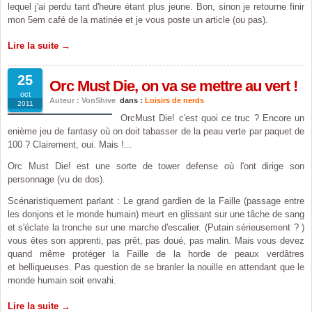
lequel j'ai perdu tant d'heure étant plus jeune. Bon, sinon je retourne finir
mon 5em café de la matinée et je vous poste un article (ou pas).
Lire la suite →
25
Orc Must Die, on va se mettre au vert !
oct
Auteur : VonShive
dans :
Loisirs de nerds
2011
OrcMust Die! c'est quoi ce truc ? Encore un
enième jeu de fantasy où on doit tabasser de la peau verte par paquet de
100 ? Clairement, oui. Mais !...
Orc Must Die! est une sorte de tower defense où l'ont dirige son
personnage (vu de dos).
Scénaristiquement parlant : Le grand gardien de la Faille (passage entre
les donjons et le monde humain) meurt en glissant sur une tâche de sang
et s'éclate la tronche sur une marche d'escalier. (Putain sérieusement ? )
vous êtes son apprenti, pas prêt, pas doué, pas malin. Mais vous devez
quand même protéger la Faille de la horde de peaux verdâtres
et belliqueuses. Pas question de se branler la nouille en attendant que le
monde humain soit envahi.
Lire la suite →