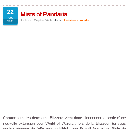
22
Mists of Pandaria
oct
Auteur : CaptainWeb
dans :
Loisirs de nerds
2011
Comme tous les deux ans, Blizzard vient donc d'annoncer la sortie d'une
nouvelle extension pour World of Warcraft lors de la Blizzcon (si vous
voulez chopper de l'elfe noir en bikini, c'est là qu'il faut aller). Plein de