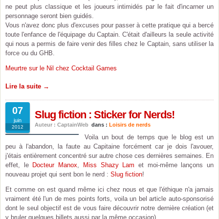
ne peut plus classique et les joueurs intimidés par le fait d'incarner un
personnage seront bien guidés.
Vous n'avez donc plus d'excuses pour passer à cette pratique qui a bercé
toute l'enfance de l'équipage du Captain. C'était d'ailleurs la seule activité
qui nous a permis de faire venir des filles chez le Captain, sans utiliser la
force ou du GHB.
Meurtre sur le Nil chez Cocktail Games
Lire la suite →
07
Slug fiction : Sticker for Nerds!
juin
Auteur : CaptainWeb
dans :
Loisirs de nerds
2012
Voila un bout de temps que le blog est un
peu à l'abandon, la faute au Capitaine forcément car je dois l'avouer,
j'étais entièrement concentré sur autre chose ces dernières semaines. En
effet, le
Docteur Manox
,
Miss Shazy Lam
et moi-même lançons un
nouveau projet qui sent bon le nerd :
Slug fiction
!
Et comme on est quand même ici chez nous et que l'éthique n'a jamais
vraiment été l'un de mes points forts, voila un bel article auto-sponsorisé
dont le seul objectif est de vous faire découvrir notre dernière création (et
y bruler quelques billets aussi par la même occasion).