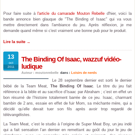
Pour faire suite à
l'article du camarade Mouton Rebelle
d'hier, voici la
bande annonce bien glauque de "The Binding of Isaac" qui va vous
mettre directement dans l'ambiance du jeu. Après réflexion, je me
demande quand même si c'est vraiment une bonne pub pour le produit.
Lire la suite →
13
The Binding Of Isaac, wazzuf vidéo-
oct
ludique
2011
Auteur : moutonrebelle
dans :
Loisirs de nerds
Le 28 septembre dernier est sorti le dernier
bébé de la Team Meat,
The Binding Of Isaac
. Le titre du jeu fait
référence à la bible et au sacrifice d’Isaac par Abraham ; c’est en effet un
bon résumé de l’histoire totalement barrée de ce jeu. Isaac, charmant
bambin de 2 ans, essaie en effet de fuir Mom, sa méchante mère, qui a
décidé qu’elle devait tuer son fils après avoir trop regardé de
télévangélistes.
La Team Meat, c’est le studio à l’origine de Super Meat Boy, un jeu indé
qui a fait sensation l’an dernier en remettant au goût du jour le jeu de