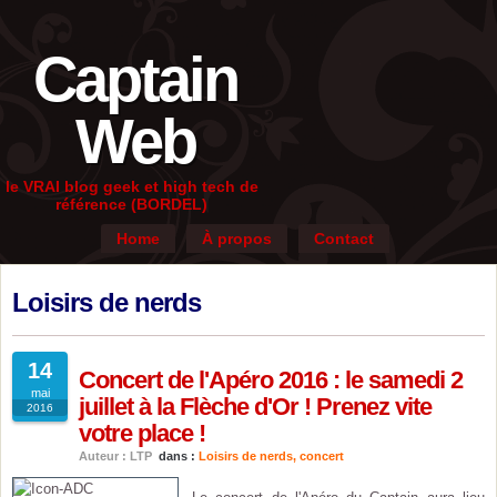
Captain
Web
le VRAI blog geek et high tech de
référence (BORDEL)
Home
À propos
Contact
Loisirs de nerds
14
Concert de l'Apéro 2016 : le samedi 2
mai
juillet à la Flèche d'Or ! Prenez vite
2016
votre place !
Auteur : LTP
dans :
Loisirs de nerds
,
concert