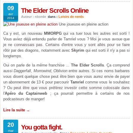
09
The Elder Scrolls Online
avr
Auteur : nborde
dans :
Loisirs de nerds
2014
Une joueuse en pleine action
Ca y est, un nouveau
MMORPG
qui va tuer tous les autres est sorti !
Vous aviez déjà entendu parler de Tamriel vous ? Moi je vous avoue que
je ne connaissais pas. Certains d'entre vous y sont allés pour se faire
rôtir par des dragons, notamment avec
Skyrim
qui est sorti il n'y a pas si
longtemps.
Oui on parle de la même franchise ...
The Elder Scrolls
. Ça comprend
aussi
Daggerfall
,
Morrowind
,
Oblivion
entre autres. Si ces noms barbares
vous disent quelque chose peut être bien que vous aurez envie de payer
un abonnement de 13 € pour parcourir
Tamriel
comme vous le souhaitez
? Ou peut être que vous préférez investir cette somme colossale dans
l'
Apéro du Captainweb
; ça pourrait permettre à certains de nos
podcasteurs de manger!
Lire la suite →
20
You gotta fight.
mar