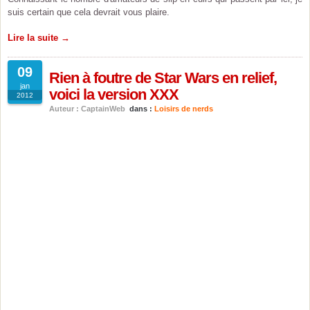
suis certain que cela devrait vous plaire.
Lire la suite →
09
Rien à foutre de Star Wars en relief,
jan
voici la version XXX
2012
Auteur : CaptainWeb
dans :
Loisirs de nerds