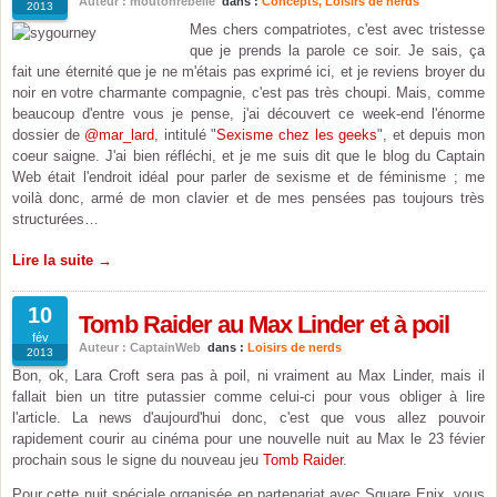
Auteur : moutonrebelle
dans :
Concepts
,
Loisirs de nerds
2013
Mes chers compatriotes, c'est avec tristesse
que je prends la parole ce soir. Je sais, ça
fait une éternité que je ne m'étais pas exprimé ici, et je reviens broyer du
noir en votre charmante compagnie, c'est pas très choupi. Mais, comme
beaucoup d'entre vous je pense, j'ai découvert ce week-end l'énorme
dossier de
@mar_lard
, intitulé "
Sexisme chez les geeks
", et depuis mon
coeur saigne. J'ai bien réfléchi, et je me suis dit que le blog du Captain
Web était l'endroit idéal pour parler de sexisme et de féminisme ; me
voilà donc, armé de mon clavier et de mes pensées pas toujours très
structurées…
Lire la suite →
10
Tomb Raider au Max Linder et à poil
fév
Auteur : CaptainWeb
dans :
Loisirs de nerds
2013
Bon, ok, Lara Croft sera pas à poil, ni vraiment au Max Linder, mais il
fallait bien un titre putassier comme celui-ci pour vous obliger à lire
l'article. La news d'aujourd'hui donc, c'est que vous allez pouvoir
rapidement courir au cinéma pour une nouvelle nuit au Max le 23 févier
prochain sous le signe du nouveau jeu
Tomb Raider
.
Pour cette nuit spéciale organisée en partenariat avec Square Enix, vous