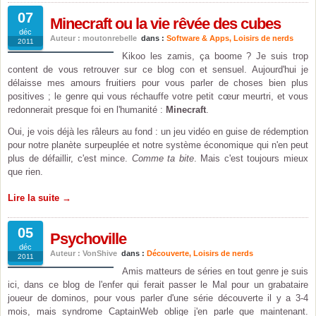
07
Minecraft ou la vie rêvée des cubes
déc
Auteur : moutonrebelle
dans :
Software & Apps
,
Loisirs de nerds
2011
Kikoo les zamis, ça boome ? Je suis trop
content de vous retrouver sur ce blog con et sensuel. Aujourd'hui je
délaisse mes amours fruitiers pour vous parler de choses bien plus
positives ; le genre qui vous réchauffe votre petit cœur meurtri, et vous
redonnerait presque foi en l'humanité :
Minecraft
.
Oui, je vois déjà les râleurs au fond : un jeu vidéo en guise de rédemption
pour notre planète surpeuplée et notre système économique qui n'en peut
plus de défaillir, c'est mince.
Comme ta bite
. Mais c'est toujours mieux
que rien.
Lire la suite →
05
Psychoville
déc
Auteur : VonShive
dans :
Découverte
,
Loisirs de nerds
2011
Amis matteurs de séries en tout genre je suis
ici, dans ce blog de l'enfer qui ferait passer le Mal pour un grabataire
joueur de dominos, pour vous parler d'une série découverte il y a 3-4
mois, mais syndrome CaptainWeb oblige j'en parle que maintenant.