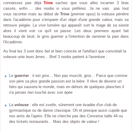
connaissez pas déjà
Trine
sachez que vous allez incarner 3 bras
cassés, enfin ... des noobs si vous préférez. Je ne vais pas tout
vous raconter mais au début de
Trine
(premier opus) la voleuse pénètre
dans l'académie pour s'emparer d'un objet d'une grande valeur, mais se
retrouve piégée. La vive lumière qui apparaît sort le mage de sa sieste
alors il vient voir ce qu'il se passe. Les deux premiers ayant fait
beaucoup de bruit, le gros guerrier a l'intention de ramener la paix dans
l'Académie.
Au final les 3 sont donc bel et bien coincés et l'artéfact que convoitait la
voleuse unie leurs âmes... Bref 3 noobs partent à l'aventure :
Le
guerrier
: il est
gros
... Non pas musclé, gros... Parce que comme
son père sa plus grande passion est la bière. Il rêve de devenir un
héro qui sauvera le monde, mais en dehors de quelques planches il
n'a jamais rien touché avec son épée
La
voleuse
: elle est
svelte
, sûrement une évadée d'un club de
gymnastique ou de danse classique. Oh et presque aussi cupide que
nos amis de l'apéro. Elle ne cherche pas des Converse taille 44 ou
des tickets restaurants... Mais des objets de valeur !