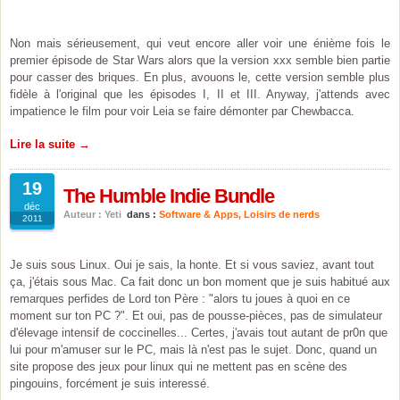
Non mais sérieusement, qui veut encore aller voir une énième fois le
premier épisode de Star Wars alors que la version xxx semble bien partie
pour casser des briques. En plus, avouons le, cette version semble plus
fidèle à l'original que les épisodes I, II et III. Anyway, j'attends avec
impatience le film pour voir Leia se faire démonter par Chewbacca.
Lire la suite →
19
The Humble Indie Bundle
déc
Auteur : Yeti
dans :
Software & Apps
,
Loisirs de nerds
2011
Je suis sous Linux. Oui je sais, la honte. Et si vous saviez, avant tout
ça, j'étais sous Mac. Ca fait donc un bon moment que je suis habitué aux
remarques perfides de Lord ton Père : "alors tu joues à quoi en ce
moment sur ton PC ?". Et oui, pas de pousse-pièces, pas de simulateur
d'élevage intensif de coccinelles... Certes, j'avais tout autant de pr0n que
lui pour m'amuser sur le PC, mais là n'est pas le sujet. Donc, quand un
site propose des jeux pour linux qui ne mettent pas en scène des
pingouins, forcément je suis interessé.