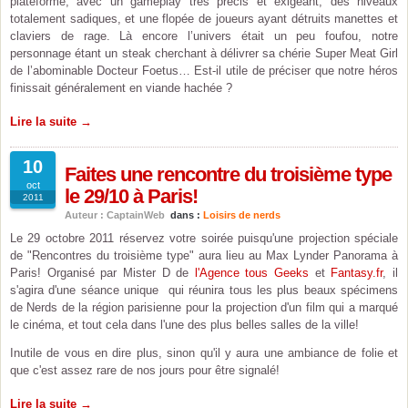
plateforme, avec un gameplay très précis et exigeant, des niveaux
totalement sadiques, et une flopée de joueurs ayant détruits manettes et
claviers de rage. Là encore l’univers était un peu foufou, notre
personnage étant un steak cherchant à délivrer sa chérie Super Meat Girl
de l’abominable Docteur Foetus… Est-il utile de préciser que notre héros
finissait généralement en viande hachée ?
Lire la suite →
10
Faites une rencontre du troisième type
oct
le 29/10 à Paris!
2011
Auteur : CaptainWeb
dans :
Loisirs de nerds
Le 29 octobre 2011 réservez votre soirée puisqu'une projection spéciale
de "Rencontres du troisième type" aura lieu au Max Lynder Panorama à
Paris! Organisé par Mister D de
l'Agence tous Geeks
et
Fantasy.fr
, il
s'agira d'une séance unique qui réunira tous les plus beaux spécimens
de Nerds de la région parisienne pour la projection d'un film qui a marqué
le cinéma, et tout cela dans l'une des plus belles salles de la ville!
Inutile de vous en dire plus, sinon qu'il y aura une ambiance de folie et
que c'est assez rare de nos jours pour être signalé!
Lire la suite →