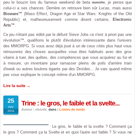
peu le bouzin lors du fameux weekend de beta
ouverte
, je pense que
celui-ci a ses chances. Derrière on retrouve bien sûr Lucas, mais aussi
Bioware™
(Mass Effect, Dragon Age et Star Wars: Knights of the Old
Republic) et, malheureusement comme disent certains,
Electronic
Arts™
.
Ce jeu n'étant pas édité par le défunt Steve Jobs ce n'est à priori pas une
révolution™, qualifions le plutôt d'évolution intéressante dans l'univers
des MMORPG. Si vous avez déjà joué à un de ceux cités plus haut vous
retrouverez des choses auxquelles vous êtes habitués avec des gros
vilains à tuer, des quêtes, des compétences que vous acquérez au fur et
à mesure, un inventaire pour ramasser pleins de poils d'arrière train
d'ewok ou autres boulons égarés par des Droïdes... Je vais quand même
pas vous expliquer le concept même d'un MMORPG.
Lire la suite →
25
Trine : le gros, le faible et la svelte...
nov
Auteur : nborde
dans :
Loisirs de nerds
2011
Le gros, le faible et la svelte ? Comment ça
le gros ? Comment ça la Svelte et en quoi l'autre est faible ? Si vous ne