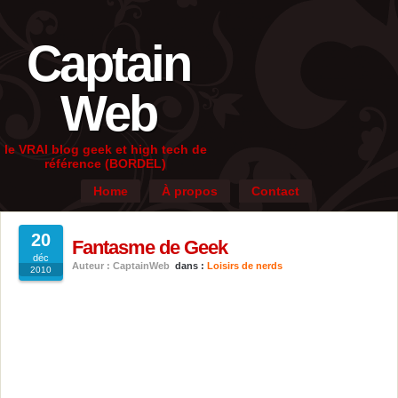
Captain
Web
le VRAI blog geek et high tech de
référence (BORDEL)
Home
À propos
Contact
20
Fantasme de Geek
déc
Auteur : CaptainWeb
dans :
Loisirs de nerds
2010