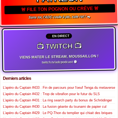
🚨 FILE TON POGNON OU CRÈVE 🚨
Sans toi, l'ADC coule à pic, sale rat ! 🐀
EN DIRECT
📺 TWITCH 📺
VIENS MATER LE STREAM, MOUSSAILLON !
twitch.tv/adcpodcast 🟣
Derniers articles
L'apéro du Captain #433 : Fin de parcours pour l'oeuf Tenga du metaverse
L'apéro du Captain #432 : Trop de vibrafion pour le futur du SLS
L'apéro du Captain #431 : La ring search party du bonus de Schrödinger
L'apéro du Captain #430 : La fusion géante du tsunami de papier cul
L'apéro du Captain #429 : Le PQ-Thon du templier qui chiait des briques