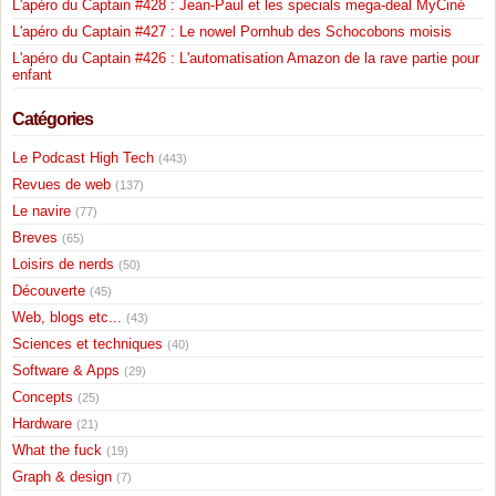
L'apéro du Captain #428 : Jean-Paul et les specials mega-deal MyCiné
L'apéro du Captain #427 : Le nowel Pornhub des Schocobons moisis
L'apéro du Captain #426 : L'automatisation Amazon de la rave partie pour
enfant
Catégories
Le Podcast High Tech
(443)
Revues de web
(137)
Le navire
(77)
Breves
(65)
Loisirs de nerds
(50)
Découverte
(45)
Web, blogs etc...
(43)
Sciences et techniques
(40)
Software & Apps
(29)
Concepts
(25)
Hardware
(21)
What the fuck
(19)
Graph & design
(7)