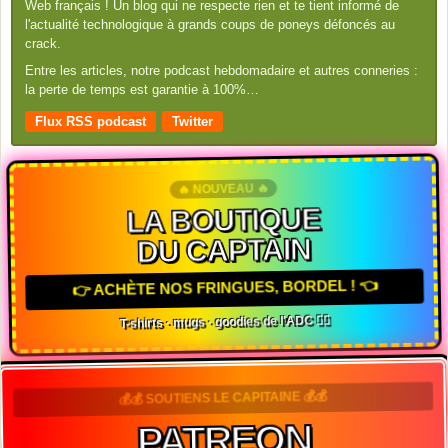
Web français ! Un blog qui ne respecte rien et te tient informé de
l'actualité technologique à grands coups de poneys défoncés au
crack.
Entre les articles, notre podcast hebdomadaire et autres conneries :
la perte de temps est garantie à 100%…
Flux RSS podcast
Twitter
🔥 NOUVEAU 🔥
LA BOUTIQUE
DU CAPTAIN
👉 ACHÈTE NOS FRINGUES, BORDEL ! 👈
T-shirts · mugs · goodies de l'ADC 🏴‍☠️
💰💰 SOUTIENS LE CAPITAINE 💰💰
PATREON