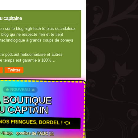
u capitaine
n sur le blog high tech le plus scandaleux
blog qui ne respecte rien et te tient
té technologique à grands coups de poneys
otre podcast hebdomadaire et autres
 de temps est garantie à 100%…
Twitter
🔥 NOUVEAU 🔥
A BOUTIQUE
U CAPTAIN
NOS FRINGUES, BORDEL ! 👈
s · mugs · goodies de l'ADC 🏴‍☠️