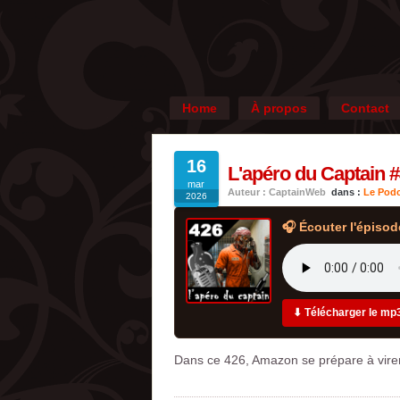
Home
À propos
Contact
16
L'apéro du Captain #
mar
Auteur : CaptainWeb
dans :
Le Podc
2026
🎧 Écouter l'épisod
⬇ Télécharger le mp
Dans ce 426, Amazon se prépare à vire