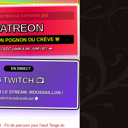
OUTIENS LE CAPITAINE 💰💰
PATREON
TON POGNON OU CRÈVE 🚨
 l'ADC coule à pic, sale rat ! 🐀
EN DIRECT
 TWITCH 📺
R LE STREAM, MOUSSAILLON !
twitch.tv/adcpodcast 🟣
 : Fin de parcours pour l'oeuf Tenga du