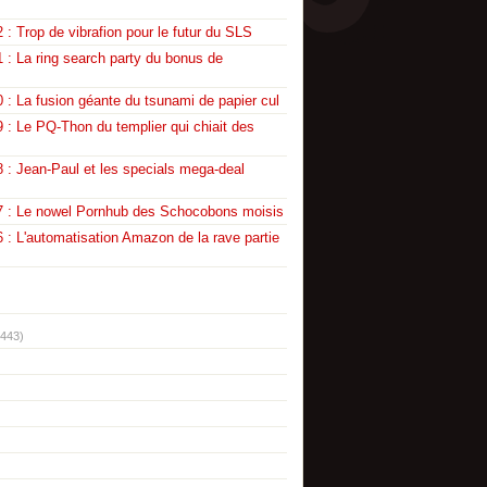
 : Trop de vibrafion pour le futur du SLS
 : La ring search party du bonus de
 : La fusion géante du tsunami de papier cul
 : Le PQ-Thon du templier qui chiait des
 : Jean-Paul et les specials mega-deal
7 : Le nowel Pornhub des Schocobons moisis
 : L'automatisation Amazon de la rave partie
(443)