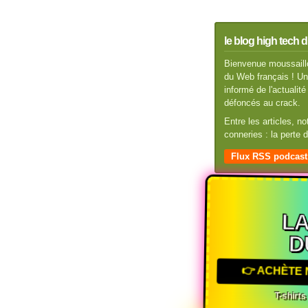
le blog high tech d
Bienvenue moussaillo
du Web français ! Un 
informé de l'actuali
défoncés au crack.
Entre les articles, n
conneries : la perte
Flux RSS podcast
L
D
👉 ACHÈTE 
T-shirt