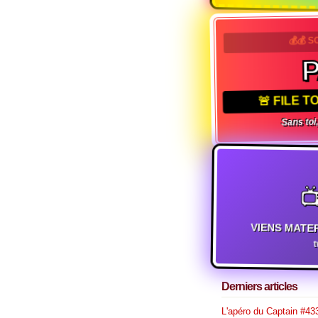
💰💰 S
🚨 FILE 
Sans toi,

VIENS MATE
Derniers articles
L'apéro du Captain #433