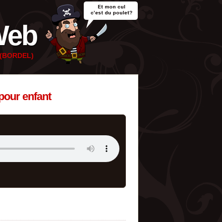
Web
e (BORDEL)
pour enfant