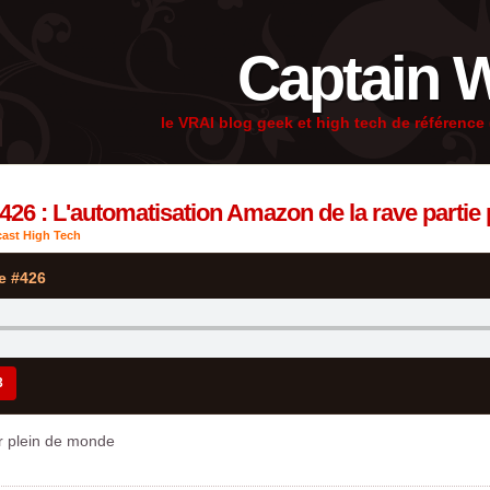
Captain 
le VRAI blog geek et high tech de référenc
426 : L'automatisation Amazon de la rave partie 
ast High Tech
e #426
3
r plein de monde