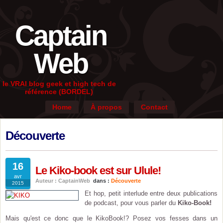
Captain
Web
le VRAI blog geek et high tech de
référence (BORDEL)
Home
À propos
Contact
Découverte
16
Le Kiko-book est sur Ulule!
avr
Auteur : CaptainWeb
dans :
Découverte
2015
Et hop, petit interlude entre deux publications
de podcast, pour vous parler du
Kiko-Book!
Mais qu'est ce donc que le KikoBook!? Posez vos fesses dans un