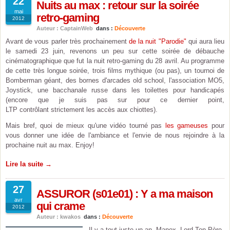
22
Nuits au max : retour sur la soirée
mai
retro-gaming
2012
Auteur : CaptainWeb
dans :
Découverte
Avant de vous parler très prochainement
de la nuit "Parodie"
qui aura lieu
le samedi 23 juin, revenons un peu sur cette soirée de débauche
cinématographique que fut la nuit retro-gaming du 28 avril. Au programme
de cette très longue soirée, trois films mythique (ou pas), un tournoi de
Bomberman géant, des bornes d'arcades old school, l'association MO5,
Joystick, une bacchanale russe dans les toilettes pour handicapés
(encore que je suis pas sur pour ce dernier point,
LTP contrôlant strictement les accès aux chiottes).
Mais bref, quoi de mieux qu'une vidéo tourné pas
les gameuses
pour
vous donner une idée de l'ambiance et l'envie de nous rejoindre à la
prochaine nuit au max. Enjoy!
Lire la suite →
27
ASSUROR (s01e01) : Y a ma maison
avr
qui crame
2012
Auteur : kwakos
dans :
Découverte
Il y a tout juste un an, Manox, Lord Ton Père,