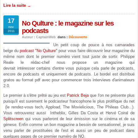
Lire la suite →
17
No Qulture : le magazine sur les
nov
podcasts
2011
Auteur : CaptainWeb
dans :
Découverte
Un petit coup de pouce à nos camarades
belge du
podcast "No Qulture"
pour vous faire découvrir leur magazine du
même nom dont le premier numéro vient tout juste de sortir. Philippe
Reale le rédac-chef nous propose un magazine qui
devrait intéresser certains d'entre vous puisque cela parle de podcasts,
encore de podcasts et uniquement de podcasts. Le bordel est distribué
gratos au format pdf avec pour commencer trois interviews d'animateurs
2.0.
Le premier à s'être prêté au jeu est
Patrick Beja
que l'on ne présente plus
puisqu'il est surement le podcasteur francophone le plus prolifique du net
(le rendez-vous tech, Appload, The Movielicious, The Phileas Club...).
Vous retrouverez aussi Intheblix, Gilles Da Costa et Hervé Coiral de
Splitscreen
qui vous parleront de leur émission sur le cinéma et de sa
génese. Enfin comme un bon magazine a besoin de sensationnel, je suis
venu parler de prostituées de l'est et aussi un peu de podcast dans
quelques pages de ce premier numéro de NQ.