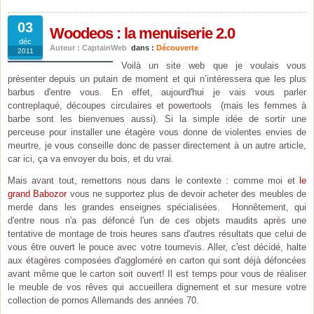
03
Woodeos : la menuiserie 2.0
déc
Auteur : CaptainWeb
dans :
Découverte
2011
Voilà un site web que je voulais vous
présenter depuis un putain de moment et qui n’intéressera que les plus
barbus d'entre vous. En effet, aujourd'hui je vais vous parler
contreplaqué, découpes circulaires et powertools (mais les femmes à
barbe sont les bienvenues aussi). Si la simple idée de sortir une
perceuse pour installer une étagère vous donne de violentes envies de
meurtre, je vous conseille donc de passer directement à un autre article,
car ici, ça va envoyer du bois, et du vrai.
Mais avant tout, remettons nous dans le contexte : comme moi et
le
grand Babozor
vous ne supportez plus de devoir acheter des meubles de
merde dans les grandes enseignes spécialisées. Honnêtement, qui
d'entre nous n'a pas défoncé l'un de ces objets maudits après une
tentative de montage de trois heures sans d'autres résultats que celui de
vous être ouvert le pouce avec votre tournevis. Aller, c'est décidé, halte
aux étagères composées d'aggloméré en carton qui sont déjà défoncées
avant même que le carton soit ouvert! Il est temps pour vous de réaliser
le meuble de vos rêves qui accueillera dignement et sur mesure votre
collection de pornos Allemands des années 70.