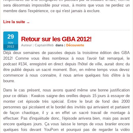
sera désormais impossible pour vous, à moins que vous ne perdiez un
membre dans l'expérience, ce qui n'est jamais à exclure.
Lire la suite →
29
Retour sur les GBA 2012!
nov
Auteur : CaptainWeb
dans :
Découverte
2012
Déjà deux semaines de passées depuis la troisième édition des GBA
2012! Comme vous êtes nombreux à nous l'avoir fait remarqué, le
podcast #134, enregistré en direct depuis l'hôtel de ville, aurait donc du
être publié depuis un sacré moment. Bon, en même temps vous devez
commencer à nous connaitre, il nous arrive quelques fois d'être à la
bourre.
Dans le cas présent, nous avons quand même une bonne justification
pour ce délais : Kwakos saigne des oreilles depuis 15 jours à essayer de
monter cet épisode très spécial. Entre le bruit de fond des 2000
personnes qui picolaient et le bordel des invités qui arrivaient et partaient
de façon chaotique, il y a en effet un sacré travail de montage à
effectuer. Pas d'inquiétude donc, l'épisode arrivera bien, mais pas avant
encore quelques jours. Ça vous laisse le temps de vous branler encore
quelques fois devant YouPorn et pourquoi pas de regarder la vidéo