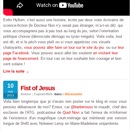
Enfin Hyllum, c'est aussi une histoire, écrite par deux vrais écrivains de
science-fiction (le Docteur Non n’y serait pas étranger, m’a-t-on dit) qui
vous accompagnera pas à pas tout au long du jeu, selon l’orientation
politique choisie (démocrate démago ou tyran mégalo). Voila voila, tout
est dit, et si le pitch vous plaît ou si vous appréciez ces visuels
chatoyants
, vous pouvez aller faire un tour sur le site du jeu
ou sur
leur
page Facebook
. Vous pouvez aussi aller les soutenir
en visitant leur
page de financement.
En tout cas on leur souhaite bon courage et bon
vent solaire !
Lire la suite →
10
Fist of Jesus
mar
Auteur : CaptainWeb
dans :
Découverte
2013
Voila bien longtemps que je n'avais rien poster sur le blog et vous vous
pensiez débarrassé de moi? Erreur, car
@barberouss
le maudit, chef des
esclaves de l'ATG, podcasteur de
Quid Novi
a fait l'erreur de m'informer
de l’existence d'un magnifique court-métrage qui mériterait une version
longue de 5h40 avec Nolween Leroy en Marie-Madeleine unijambiste.