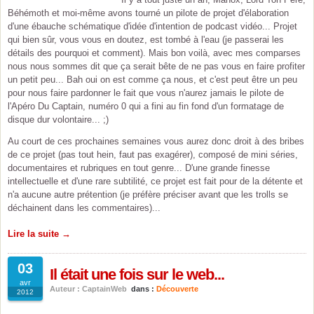
Béhémoth et moi-même avons tourné un pilote de projet d'élaboration
d'une ébauche schématique d'idée d'intention de podcast vidéo... Projet
qui bien sûr, vous vous en doutez, est tombé à l'eau (je passerai les
détails des pourquoi et comment). Mais bon voilà, avec mes comparses
nous nous sommes dit que ça serait bête de ne pas vous en faire profiter
un petit peu... Bah oui on est comme ça nous, et c'est peut être un peu
pour nous faire pardonner le fait que vous n'aurez jamais le pilote de
l'Apéro Du Captain, numéro 0 qui a fini au fin fond d'un formatage de
disque dur volontaire... ;)
Au court de ces prochaines semaines vous aurez donc droit à des bribes
de ce projet (pas tout hein, faut pas exagérer), composé de mini séries,
documentaires et rubriques en tout genre... D'une grande finesse
intellectuelle et d'une rare subtilité, ce projet est fait pour de la détente et
n'a aucune autre prétention (je préfère préciser avant que les trolls se
déchainent dans les commentaires)...
Lire la suite →
03
Il était une fois sur le web...
avr
Auteur : CaptainWeb
dans :
Découverte
2012