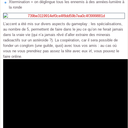
Xtermination = on déglingue tous les ennemis à des années-lumière à
la ronde
L’accent a été mis sur divers aspects du gameplay : les spécialisations,
au nombre de 5, permettent de faire dans le jeu ce qu’on ne ferait jamais
dans la vraie vie (qui n’a jamais rêvé d’aller extraire des minerais
radioactifs sur un astéroïde ?). La coopération, car il sera possible de
fonder un conglom (une guilde, quoi) avec tous vos amis : au cas où
vous ne vous prendriez pas assez la tête avec eux irl, vous pouvez le
faire online.