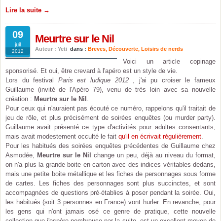
Lire la suite →
09
Meurtre sur le Nil
juil
Auteur : Yeti
dans :
Breves
,
Découverte
,
Loisirs de nerds
2012
Voici un article copinage
sponsorisé. Et oui, être crevard à l'apéro est un style de vie.
Lors du festival
Paris est ludique 2012
, j'ai pu croiser le fameux
Guillaume (invité de l'Apéro 79), venu de très loin avec sa nouvelle
création :
Meurtre sur le Nil
.
Pour ceux qui n'auraient pas écouté ce numéro, rappelons qu'il traitait de
jeu de rôle, et plus précisément de soirées enquêtes (ou murder party).
Guillaume avait présenté ce type d'activités pour adultes consentants,
mais avait modestement occulté le fait
qu'il en écrivait régulièrement
.
Pour les habitués des soirées enquêtes précédentes de Guillaume chez
Asmodée,
Meurtre sur le Nil
change un peu, déjà au niveau du format,
on n'a plus la grande boite en carton avec des indices véritables dedans,
mais une petite boite métallique et les fiches de personnages sous forme
de cartes. Les fiches des personnages sont plus succinctes, et sont
accompagnées de questions pré-établies à poser pendant la soirée. Oui,
les habitués (soit 3 personnes en France) vont hurler. En revanche, pour
les gens qui n'ont jamais osé ce genre de pratique, cette nouvelle
collection que j'espère nombreuse par la suite, est un excellent moyen de