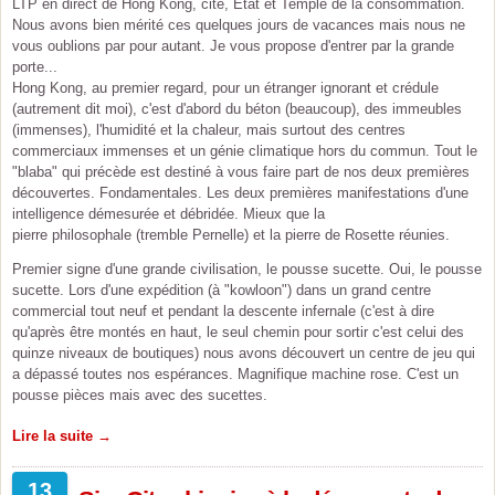
LTP en direct de Hong Kong, cité, Etat et Temple de la consommation.
Nous avons bien mérité ces quelques jours de vacances mais nous ne
vous oublions par pour autant. Je vous propose d'entrer par la grande
porte...
Hong Kong, au premier regard, pour un étranger ignorant et crédule
(autrement dit moi), c'est d'abord du béton (beaucoup), des immeubles
(immenses), l'humidité et la chaleur, mais surtout des centres
commerciaux immenses et un génie climatique hors du commun. Tout le
"blaba" qui précède est destiné à vous faire part de nos deux premières
découvertes. Fondamentales. Les deux premières manifestations d'une
intelligence démesurée et débridée. Mieux que la
pierre philosophale (tremble Pernelle) et la pierre de Rosette réunies.
Premier signe d'une grande civilisation, le pousse sucette. Oui, le pousse
sucette. Lors d'une expédition (à "kowloon") dans un grand centre
commercial tout neuf et pendant la descente infernale (c'est à dire
qu'après être montés en haut, le seul chemin pour sortir c'est celui des
quinze niveaux de boutiques) nous avons découvert un centre de jeu qui
a dépassé toutes nos espérances. Magnifique machine rose. C'est un
pousse pièces mais avec des sucettes.
Lire la suite →
13