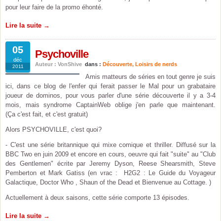
pour leur faire de la promo éhonté.
Lire la suite →
05
Psychoville
déc
Auteur : VonShive
dans :
Découverte
,
Loisirs de nerds
2011
Amis matteurs de séries en tout genre je suis
ici, dans ce blog de l'enfer qui ferait passer le Mal pour un grabataire
joueur de dominos, pour vous parler d'une série découverte il y a 3-4
mois, mais syndrome CaptainWeb oblige j'en parle que maintenant.
(Ça c'est fait, et c'est gratuit)
Alors PSYCHOVILLE, c'est quoi?
- C'est une série britannique qui mixe comique et thriller. Diffusé sur la
BBC Two en juin 2009 et encore en cours, oeuvre qui fait "suite" au "Club
des Gentlemen" écrite par Jeremy Dyson, Reese Shearsmith, Steve
Pemberton et Mark Gatiss (en vrac : H2G2 : Le Guide du Voyageur
Galactique, Doctor Who , Shaun of the Dead et Bienvenue au Cottage. )
Actuellement à deux saisons, cette série comporte 13 épisodes.
Lire la suite →