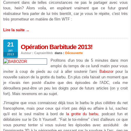
Comment dans de telles circonstances ne pas le partager avec vous
tous, hein? Alors voila, en espérant vraiment que ce futur grand
réalisateur fera parler de lui très bientôt, car je vous le répète, c'est très
très prometteur en matière de film WTF :
Lire la suite →
21
Opération Barbitude 2013!
jan
Auteur : CaptainWeb
dans :
Découverte
2013
Profitons d'un trou de 5 minutes dans mon
emploi du temps de ce lundi matin pour vous
inviter à coup de pieds au cul à aller soutenir l'ami
Babozor
pour la
nouvelle saison de la grotte du barbu. En plus cela faisait un moment que
je n'avais rien posté d'autre que des épisodes de l'ADC, cela me
dérouillera peut-être un peu les doigts pour de futurs articles (on y croit
fort). Mais revenons en au sujet.
J'imagine que vous connaissez déjà tous le barbu le plus célèbre du net
francophone, mais pour ceux qui n'ont pas déjà eu affaire à lui, sachez
qu'il est le seul maître à bord de
la grotte du barbu
, podcast fun et
débilatoire sur le Do It Yourself. "Fait le toi-même" c'est d'ailleurs ce que
vous pourrez tenter si vous suivez les épisodes avec assiduité: de
l'imprimante 3D à la sérigraphie en passant par la soudure à l'arc, rien ne