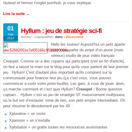
fauteuil et fermez l'onglet pornhub, je vous explique.
Lire la suite →
01
Hyllum : jeu de stratégie sci-fi
mar
Auteur : CaptainWeb
dans :
Découverte
2014
Hello les loutres! Aujourd’hui un petit aparté
pour vous parler du projet d’un jeune (mais
sérieux) studio de jeux vidéo français :
Creaspel. Comme on a des copains qui participent (voir en fin d'article),
on leur a laissé la main sur le blog pour qu'ils vous parlent de leur premier
jeu : Hyllum! C'est d'autant plus important qu'ils comptent sur la
communauté pour financer leur jeu (ça c'est vous, vous pouvez
commencer à sortir votre porte-feuille). Les gars, à vous de jouer, alors,
ça marche comment et c'est quoi Hyllum?
Creaspel :
Bonne question
captain…
Hyllum
c’est un jeu de stratégie SF massivement multijoueur,
où le but est d’instaurer, mine de rien, son petit empire interstellaire. On
peut résumer le déroulement par les 4X :
Xploration = on visite
Xpansion = on s’installe
Xploitation = on gratte toutes les ressources avoisinantes