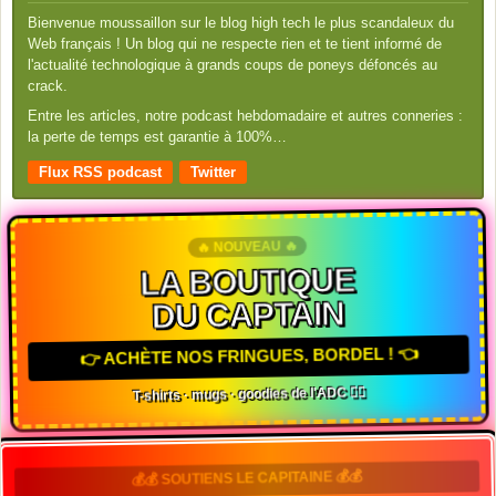
Bienvenue moussaillon sur le blog high tech le plus scandaleux du
Web français ! Un blog qui ne respecte rien et te tient informé de
l'actualité technologique à grands coups de poneys défoncés au
crack.
Entre les articles, notre podcast hebdomadaire et autres conneries :
la perte de temps est garantie à 100%…
Flux RSS podcast
Twitter
🔥 NOUVEAU 🔥
LA BOUTIQUE
DU CAPTAIN
👉 ACHÈTE NOS FRINGUES, BORDEL ! 👈
T-shirts · mugs · goodies de l'ADC 🏴‍☠️
💰💰 SOUTIENS LE CAPITAINE 💰💰