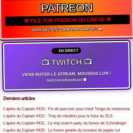
PATREON
🚨 FILE TON POGNON OU CRÈVE 🚨
Sans toi, l'ADC coule à pic, sale rat ! 🐀
EN DIRECT
📺 TWITCH 📺
VIENS MATER LE STREAM, MOUSSAILLON !
twitch.tv/adcpodcast 🟣
Derniers articles
L'apéro du Captain #433 : Fin de parcours pour l'oeuf Tenga du metaverse
L'apéro du Captain #432 : Trop de vibrafion pour le futur du SLS
L'apéro du Captain #431 : La ring search party du bonus de Schrödinger
L'apéro du Captain #430 : La fusion géante du tsunami de papier cul