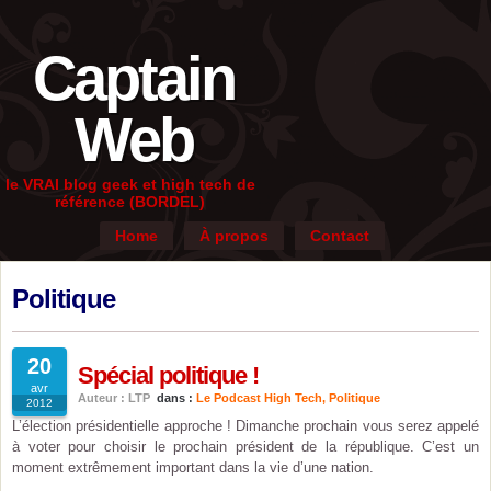
Captain
Web
le VRAI blog geek et high tech de
référence (BORDEL)
Home
À propos
Contact
Politique
20
Spécial politique !
avr
Auteur : LTP
dans :
Le Podcast High Tech
,
Politique
2012
L’élection présidentielle approche ! Dimanche prochain vous serez appelé
à voter pour choisir le prochain président de la république. C’est un
moment extrêmement important dans la vie d’une nation.