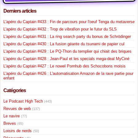
Derniers articles
L'apéro du Captain #433 : Fin de parcours pour l'oeuf Tenga du metaverse
L'apéro du Captain #432 : Trop de vibrafion pour le futur du SLS
L'apéro du Captain #431 : La ring search party du bonus de Schrödinger
L'apéro du Captain #430 : La fusion géante du tsunami de papier cul
L'apéro du Captain #429 : Le PQ-Thon du templier qui chiait des briques
L'apéro du Captain #428 : Jean-Paul et les specials mega-deal MyCiné
L'apéro du Captain #427 : Le nowel Pornhub des Schocobons moisis
L'apéro du Captain #426 : L'automatisation Amazon de la rave partie pour
enfant
Catégories
Le Podcast High Tech
(443)
Revues de web
(137)
Le navire
(77)
Breves
(65)
Loisirs de nerds
(50)