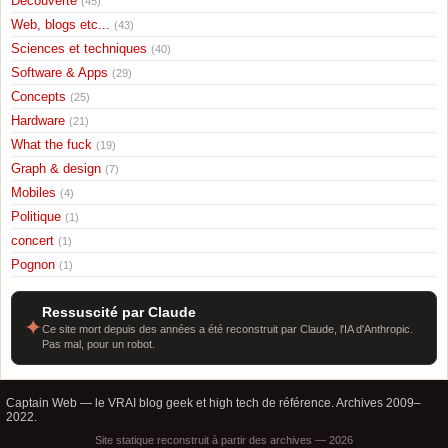
Découverte
(45)
Web, blogs etc...
(43)
Sciences et techniques
(40)
Software & Apps
(29)
Concepts
(25)
Hardware
(21)
What the fuck
(19)
Graph & design
(7)
Mobiles
(4)
Politique
(1)
concert
(1)
Pognon
(1)
Ressuscité par Claude
✦
Ce site mort depuis des années a été reconstruit par Claude, l'IA d'Anthropic.
Pas mal, pour un robot.
Captain Web — le VRAI blog geek et high tech de référence. Archives 2009–
2022.
Site statique reconstruit à partir des archives — 2026