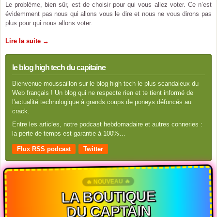
Le problème, bien sûr, est de choisir pour qui vous allez voter. Ce n’est
évidemment pas nous qui allons vous le dire et nous ne vous dirons pas
plus pour qui nous allons voter.
Lire la suite →
le blog high tech du capitaine
Bienvenue moussaillon sur le blog high tech le plus scandaleux du
Web français ! Un blog qui ne respecte rien et te tient informé de
l'actualité technologique à grands coups de poneys défoncés au
crack.
Entre les articles, notre podcast hebdomadaire et autres conneries :
la perte de temps est garantie à 100%…
Flux RSS podcast
Twitter
🔥 NOUVEAU 🔥
LA BOUTIQUE
DU CAPTAIN