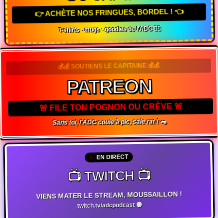
👉 ACHÈTE NOS FRINGUES, BORDEL ! 👈
T-shirts · mugs · goodies de l'ADC 🏴‍☠️
💰💰 SOUTIENS LE CAPITAINE 💰💰
PATREON
🚨 FILE TON POGNON OU CRÈVE 🚨
Sans toi, l'ADC coule à pic, sale rat ! 🐀
EN DIRECT
📺 TWITCH 📺
VIENS MATER LE STREAM, MOUSSAILLON !
twitch.tv/adcpodcast 🟣