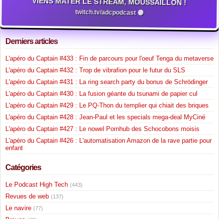
VIENS MATER LE STREAM, MOUSSAILLON !
twitch.tv/adcpodcast 🟣
Derniers articles
L'apéro du Captain #433 : Fin de parcours pour l'oeuf Tenga du metaverse
L'apéro du Captain #432 : Trop de vibrafion pour le futur du SLS
L'apéro du Captain #431 : La ring search party du bonus de Schrödinger
L'apéro du Captain #430 : La fusion géante du tsunami de papier cul
L'apéro du Captain #429 : Le PQ-Thon du templier qui chiait des briques
L'apéro du Captain #428 : Jean-Paul et les specials mega-deal MyCiné
L'apéro du Captain #427 : Le nowel Pornhub des Schocobons moisis
L'apéro du Captain #426 : L'automatisation Amazon de la rave partie pour
enfant
Catégories
Le Podcast High Tech
(443)
Revues de web
(137)
Le navire
(77)