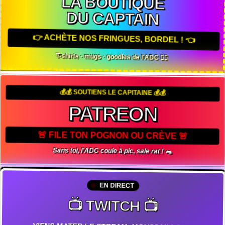
LA BOUTIQUE
DU CAPTAIN
👉 ACHÈTE NOS FRINGUES, BORDEL ! 👈
T-shirts · mugs · goodies de l'ADC 🏴‍☠️
💰💰 SOUTIENS LE CAPITAINE 💰💰
PATREON
🚨 FILE TON POGNON OU CRÈVE 🚨
Sans toi, l'ADC coule à pic, sale rat ! 🐀
EN DIRECT
📺 TWITCH 📺