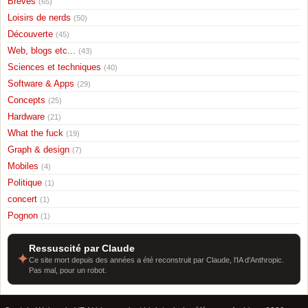
Breves
(65)
Loisirs de nerds
(50)
Découverte
(45)
Web, blogs etc...
(43)
Sciences et techniques
(40)
Software & Apps
(29)
Concepts
(25)
Hardware
(21)
What the fuck
(19)
Graph & design
(7)
Mobiles
(4)
Politique
(1)
concert
(1)
Pognon
(1)
Ressuscité par Claude
✦
Ce site mort depuis des années a été reconstruit par Claude, l'IA d'Anthropic.
Pas mal, pour un robot.