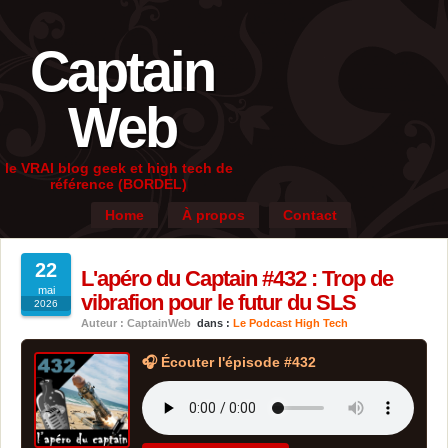
Captain
Web
le VRAI blog geek et high tech de
référence (BORDEL)
Home
À propos
Contact
22
L'apéro du Captain #432 : Trop de
mai
vibrafion pour le futur du SLS
2026
Auteur : CaptainWeb
dans :
Le Podcast High Tech
🎧 Écouter l'épisode #432