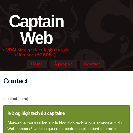
Captain
Web
le VRAI blog geek et high tech de
référence (BORDEL)
Home
À propos
Contact
Contact
[contact_form]
le blog high tech du capitaine
Bienvenue moussaillon sur le blog high tech le plus scandaleux du
Web français ! Un blog qui ne respecte rien et te tient informé de