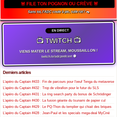
🚨 FILE TON POGNON OU CRÈVE 🚨
Sans toi, l'ADC coule à pic, sale rat ! 🐀
EN DIRECT
📺 TWITCH 📺
VIENS MATER LE STREAM, MOUSSAILLON !
twitch.tv/adcpodcast 🟣
Derniers articles
L'apéro du Captain #433 : Fin de parcours pour l'oeuf Tenga du metaverse
L'apéro du Captain #432 : Trop de vibrafion pour le futur du SLS
L'apéro du Captain #431 : La ring search party du bonus de Schrödinger
L'apéro du Captain #430 : La fusion géante du tsunami de papier cul
L'apéro du Captain #429 : Le PQ-Thon du templier qui chiait des briques
L'apéro du Captain #428 : Jean-Paul et les specials mega-deal MyCiné