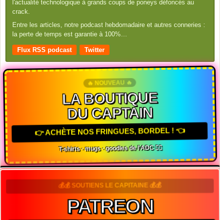
l'actualité technologique à grands coups de poneys défoncés au
crack.
Entre les articles, notre podcast hebdomadaire et autres conneries :
la perte de temps est garantie à 100%…
Flux RSS podcast
Twitter
🔥 NOUVEAU 🔥
LA BOUTIQUE
DU CAPTAIN
👉 ACHÈTE NOS FRINGUES, BORDEL ! 👈
T-shirts · mugs · goodies de l'ADC 🏴‍☠️
💰💰 SOUTIENS LE CAPITAINE 💰💰
PATREON