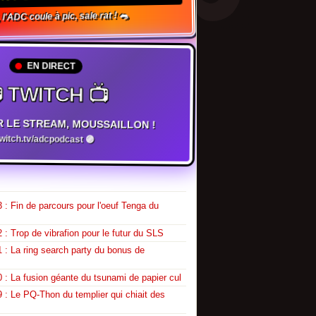
l'ADC coule à pic, sale rat ! 🐀
EN DIRECT
 TWITCH 📺
R LE STREAM, MOUSSAILLON !
twitch.tv/adcpodcast 🟣
 : Fin de parcours pour l'oeuf Tenga du
 : Trop de vibrafion pour le futur du SLS
 : La ring search party du bonus de
 : La fusion géante du tsunami de papier cul
 : Le PQ-Thon du templier qui chiait des