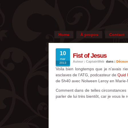
Home
À propos
Contact
10
Fist of Jesus
mar
Auteur : CaptainWeb
dans :
Découv
2013
Voila bien longtemps que je n'avais ri
esclaves de l'ATG, podcasteur de
Quid 
de 5h40 avec Nolween Leroy en Marie-M
Comment dans de telles circonstances ne
parler de lui très bientôt, car je vous le