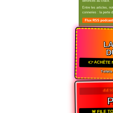
défoncés au crack.
Entre les articles, n
conneries : la perte
Flux RSS podcast
L
D
👉 ACHÈTE 
T-shirts
💰💰 S
P
🚨 FILE 