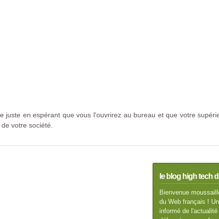
e juste en espérant que vous l'ouvrirez au bureau et que votre supér
de votre société.
le blog high tech d
Bienvenue moussaillo
du Web français ! Un 
informé de l'actuali