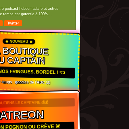
otre podcast hebdomadaire et autres
 de temps est garantie à 100%…
Twitter
🔥 NOUVEAU 🔥
A BOUTIQUE
U CAPTAIN
NOS FRINGUES, BORDEL ! 👈
 · mugs · goodies de l'ADC 🏴‍☠️
OUTIENS LE CAPITAINE 💰💰
ATREON
TON POGNON OU CRÈVE 🚨