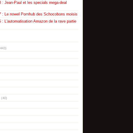
 : Jean-Paul et les specials mega-deal
7 : Le nowel Pornhub des Schocobons moisis
 : L'automatisation Amazon de la rave partie
(443)
(40)