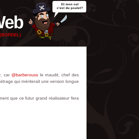
Web
e (BORDEL)
r, car
@barberouss
le maudit, chef des
métrage qui mériterait une version longue
ment que ce futur grand réalisateur fera