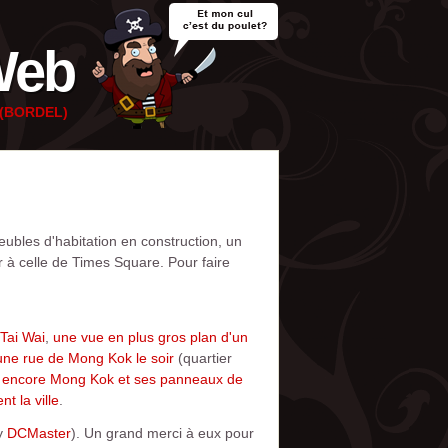
Web
e (BORDEL)
meubles d'habitation en construction, un
 à celle de Times Square. Pour faire
Tai Wai
,
une vue en plus gros plan d'un
une rue de Mong Kok le soir
(quartier
,
encore Mong Kok et ses panneaux de
t la ville
.
by
DCMaster
). Un grand merci à eux pour