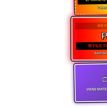
T-shirts
💰💰 S
P
🚨 FILE 
Sans toi, 

VIENS MATE
t