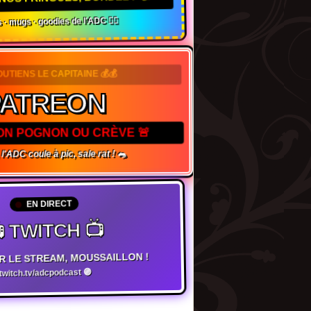
 · mugs · goodies de l'ADC 🏴‍☠️
OUTIENS LE CAPITAINE 💰💰
ATREON
TON POGNON OU CRÈVE 🚨
l'ADC coule à pic, sale rat ! 🐀
EN DIRECT
 TWITCH 📺
R LE STREAM, MOUSSAILLON !
witch.tv/adcpodcast 🟣