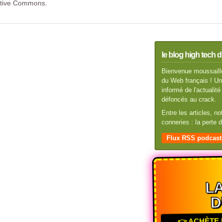
éative Commons.
le blog high tech d
Bienvenue moussaillo
du Web français ! Un 
informé de l'actuali
défoncés au crack.
Entre les articles, n
conneries : la perte
Flux RSS podcast
LA
D
👉 ACHÈTE 