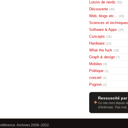
Loisirs de nerds
(50)
Découverte
(45)
Web, blogs etc...
(43)
Sciences et techniques
Software & Apps
(29)
Concepts
(25)
Hardware
(21)
What the fuck
(19)
Graph & design
(7)
Mobiles
(4)
Politique
(1)
concert
(1)
Pognon
(1)
Ressuscité par
✦
Ce site mort depuis de
d'Anthropic. Pas mal,
 référence. Archives 2009–2022.