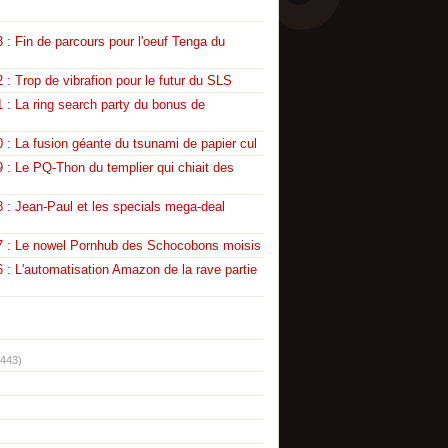
 : Fin de parcours pour l'oeuf Tenga du
 : Trop de vibrafion pour le futur du SLS
 : La ring search party du bonus de
 : La fusion géante du tsunami de papier cul
 : Le PQ-Thon du templier qui chiait des
 : Jean-Paul et les specials mega-deal
7 : Le nowel Pornhub des Schocobons moisis
 : L'automatisation Amazon de la rave partie
(443)