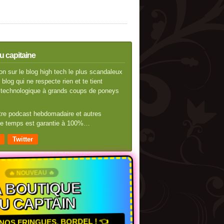
u capitaine
n sur le blog high tech le plus scandaleux
blog qui ne respecte rien et te tient
té technologique à grands coups de poneys
otre podcast hebdomadaire et autres
 de temps est garantie à 100%…
Twitter
🔥 NOUVEAU 🔥
 BOUTIQUE
U CAPTAIN
NOS FRINGUES, BORDEL ! 👈