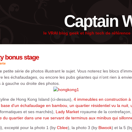
Captain 
le VRAI blog geek et high tech de référenc
ty bonus stage
erte
e petite série de photos illustrant le sujet. Vous noterez les blocs d'im
re les échafaudages, ou encore les pubs géantes qui n'ont rien à envier
es à gauche ou droite des photos.
skyline de Hong Kong Island (ci-dessus),
4 immeubles en construction à 
a base d'un échafaudage en bambou
,
un quartier résidentiel vu la nuit
,
nformatiques et ses marchés),
Lady Market
royaume de la contrefaçon
 du quartier dans une rue servant de terminus aux minibus qui sillonnen
), excepté pour la photo 1 (by
Cblee
), la photo 3 (by
Biwook
) et la 5 (