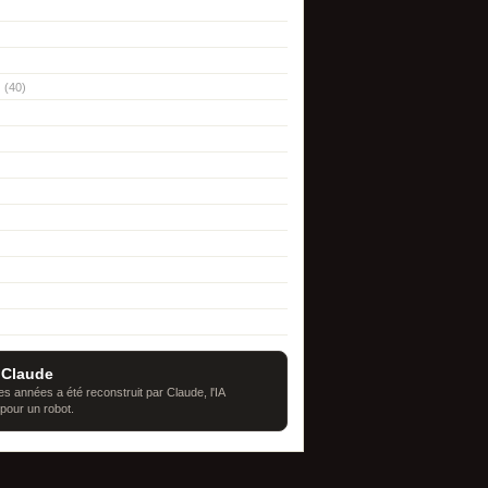
(40)
 Claude
s années a été reconstruit par Claude, l'IA
 pour un robot.