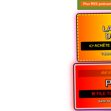
Flux RSS podcast
LA
D
👉 ACHÈTE 
T-shirts
💰💰 S
🚨 FILE 
Sans toi,