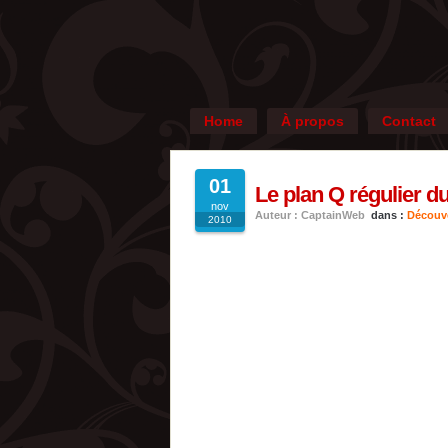
Home
À propos
Contact
01
Le plan Q régulier 
nov
Auteur : CaptainWeb
dans :
Découv
2010