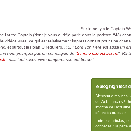
Sur le net y'a le Captain W
 de l'autre Captain (dont je vous ai déjà parlé dans le podcast #48) c
ions de vidéos vues, ce qui est relativement impressionnant pour une cha
onc, et surtout les plan Q réguliers.
P.S. : Lord Ton Pere est aussi un gr
e emission, pourquoi pas en compagnie de "
Simone elle est bonne
".
P.S.
ech
, mais faut savoir vivre dangereusement bordel!
le blog high tech d
Bienvenue moussaillo
du Web français ! Un 
informé de l'actuali
défoncés au crack.
Entre les articles, n
conneries : la perte