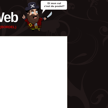
Web
e (BORDEL)