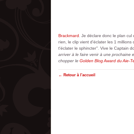
Brackmard
. Je déclare donc le plan cul
rien, le clip vient d'éclater les 1 mill
t'éclater le sphincter". Vive le Captain d
arriver à le faire venir à une prochain
chopper le
Golden Blog Award du Aie-T
← Retour à l'accueil