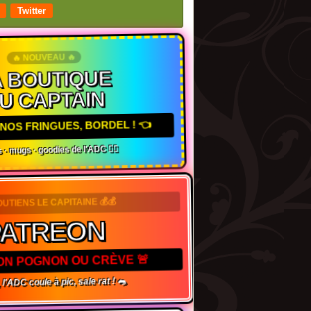
Twitter
🔥 NOUVEAU 🔥
 BOUTIQUE
U CAPTAIN
NOS FRINGUES, BORDEL ! 👈
 · mugs · goodies de l'ADC 🏴‍☠️
OUTIENS LE CAPITAINE 💰💰
PATREON
TON POGNON OU CRÈVE 🚨
 l'ADC coule à pic, sale rat ! 🐀