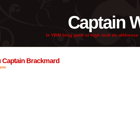
Captain 
le VRAI blog geek et high tech de référenc
du Captain Brackmard
erte