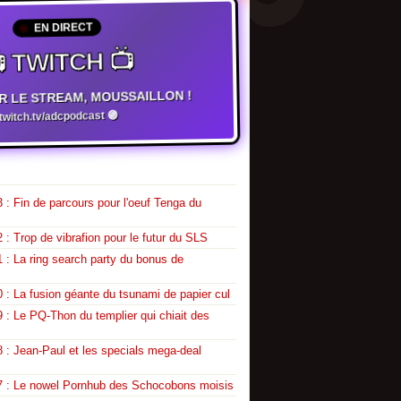
EN DIRECT
 TWITCH 📺
R LE STREAM, MOUSSAILLON !
witch.tv/adcpodcast 🟣
 : Fin de parcours pour l'oeuf Tenga du
 : Trop de vibrafion pour le futur du SLS
 : La ring search party du bonus de
 : La fusion géante du tsunami de papier cul
 : Le PQ-Thon du templier qui chiait des
 : Jean-Paul et les specials mega-deal
7 : Le nowel Pornhub des Schocobons moisis