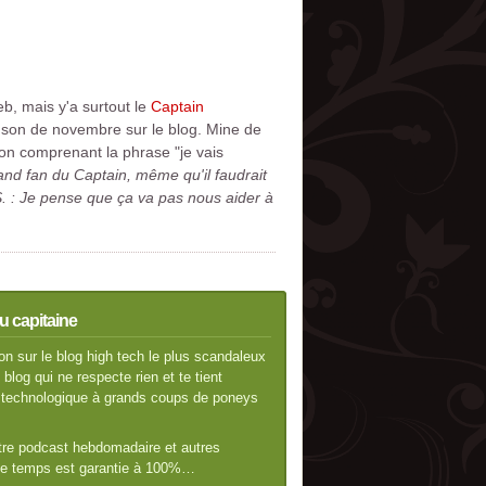
eb, mais y'a surtout le
Captain
hanson de novembre sur le blog. Mine de
nson comprenant la phrase "je vais
and fan du Captain, même qu'il faudrait
S. : Je pense que ça va pas nous aider à
u capitaine
n sur le blog high tech le plus scandaleux
blog qui ne respecte rien et te tient
té technologique à grands coups de poneys
otre podcast hebdomadaire et autres
 de temps est garantie à 100%…