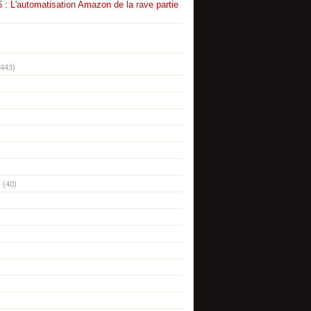
 : L'automatisation Amazon de la rave partie
(443)
(40)