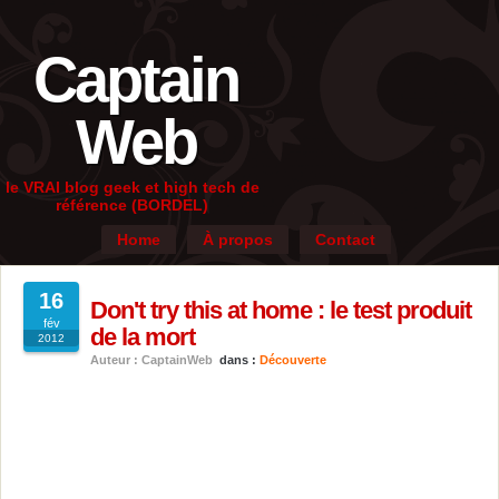
Captain
Web
le VRAI blog geek et high tech de
référence (BORDEL)
Home
À propos
Contact
16
Don't try this at home : le test produit
fév
de la mort
2012
Auteur : CaptainWeb
dans :
Découverte