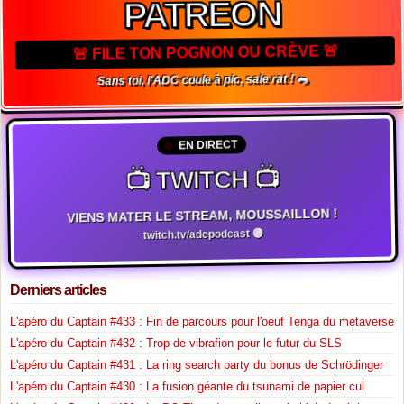
PATREON
🚨 FILE TON POGNON OU CRÈVE 🚨
Sans toi, l'ADC coule à pic, sale rat ! 🐀
EN DIRECT
📺 TWITCH 📺
VIENS MATER LE STREAM, MOUSSAILLON !
twitch.tv/adcpodcast 🟣
Derniers articles
L'apéro du Captain #433 : Fin de parcours pour l'oeuf Tenga du metaverse
L'apéro du Captain #432 : Trop de vibrafion pour le futur du SLS
L'apéro du Captain #431 : La ring search party du bonus de Schrödinger
L'apéro du Captain #430 : La fusion géante du tsunami de papier cul