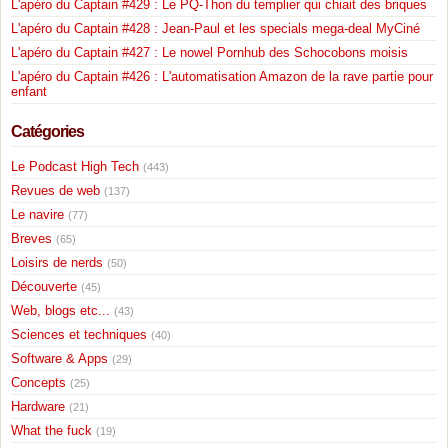
L'apéro du Captain #429 : Le PQ-Thon du templier qui chiait des briques
L'apéro du Captain #428 : Jean-Paul et les specials mega-deal MyCiné
L'apéro du Captain #427 : Le nowel Pornhub des Schocobons moisis
L'apéro du Captain #426 : L'automatisation Amazon de la rave partie pour
enfant
Catégories
Le Podcast High Tech
(443)
Revues de web
(137)
Le navire
(77)
Breves
(65)
Loisirs de nerds
(50)
Découverte
(45)
Web, blogs etc...
(43)
Sciences et techniques
(40)
Software & Apps
(29)
Concepts
(25)
Hardware
(21)
What the fuck
(19)