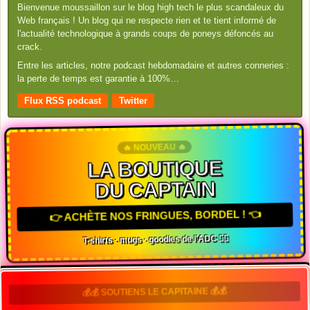
Bienvenue moussaillon sur le blog high tech le plus scandaleux du
Web français ! Un blog qui ne respecte rien et te tient informé de
l'actualité technologique à grands coups de poneys défoncés au
crack.
Entre les articles, notre podcast hebdomadaire et autres conneries :
la perte de temps est garantie à 100%…
Flux RSS podcast
Twitter
🔥 NOUVEAU 🔥
LA BOUTIQUE
DU CAPTAIN
👉 ACHÈTE NOS FRINGUES, BORDEL ! 👈
T-shirts · mugs · goodies de l'ADC 🏴‍☠️
💰💰 SOUTIENS LE CAPITAINE 💰💰