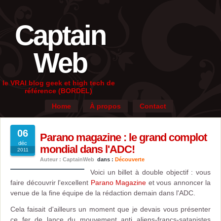
Captain
Web
le VRAI blog geek et high tech de
référence (BORDEL)
Home
À propos
Contact
06
Parano magazine : le grand complot
déc
mondial dans l'ADC!
2011
Auteur : CaptainWeb
dans :
Découverte
Voici un billet à double objectif : vous
faire découvrir l'excellent
Parano Magazine
et vous annoncer la
venue de la fine équipe de la rédaction demain dans l'ADC.
Cela faisait d'ailleurs un moment que je devais vous présenter
ce fer de lance du mouvement anti aliens-francs-satanistes