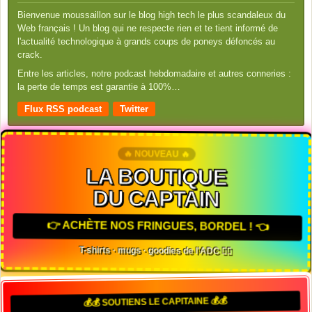
Bienvenue moussaillon sur le blog high tech le plus scandaleux du
Web français ! Un blog qui ne respecte rien et te tient informé de
l'actualité technologique à grands coups de poneys défoncés au
crack.
Entre les articles, notre podcast hebdomadaire et autres conneries :
la perte de temps est garantie à 100%…
Flux RSS podcast
Twitter
🔥 NOUVEAU 🔥
LA BOUTIQUE
DU CAPTAIN
👉 ACHÈTE NOS FRINGUES, BORDEL ! 👈
T-shirts · mugs · goodies de l'ADC 🏴‍☠️
💰💰 SOUTIENS LE CAPITAINE 💰💰