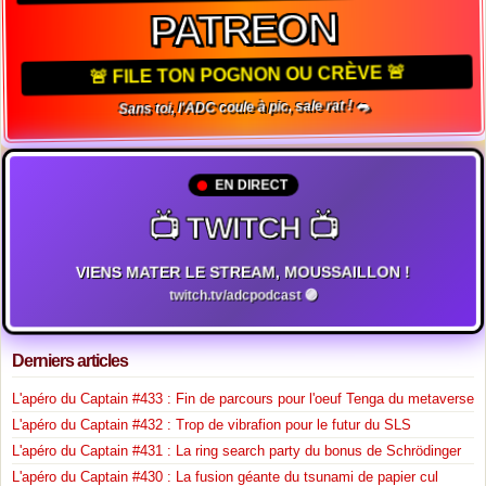
PATREON
🚨 FILE TON POGNON OU CRÈVE 🚨
Sans toi, l'ADC coule à pic, sale rat ! 🐀
EN DIRECT
📺 TWITCH 📺
VIENS MATER LE STREAM, MOUSSAILLON !
twitch.tv/adcpodcast 🟣
Derniers articles
L'apéro du Captain #433 : Fin de parcours pour l'oeuf Tenga du metaverse
L'apéro du Captain #432 : Trop de vibrafion pour le futur du SLS
L'apéro du Captain #431 : La ring search party du bonus de Schrödinger
L'apéro du Captain #430 : La fusion géante du tsunami de papier cul