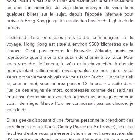
noire, mais un des deux aurait été détruit par le feu nucléaire à
ce que l'on raconte). Je vais donc essayer de vous faire
quelques billets sur le sujet, depuis l'épopée infernale pour
arriver à Hong Kong jusqu'à la visite des bas fonds high tech de
la ville.
Histoire de faire les choses dans l'ordre, commençons par le
voyage. Hong Kong est situé à environ 9500 kilomètres de la
France. C'est pas encore la Nouvelle Zélande, mais ca
représente quand même un putain de chemin à se farcir. Pour
vous y rendre, le bateau, le vélo et la chevauchée à dos de
poneys étant difficilement envisageables de nos jours, vous
serez probablement obligés de vous farcir l'avion. Un vrai plaisir
si, comme moi, vous adorez passer 12 heures de suite dans
l'un de ces engins de mort, compressés comme des sardines
en classe économique avec des baleines asthmatiques comme
voisin de siège. Marco Polo ne connaissait pas sa chance, je
vous le dis.
Si les geeks disposant d'une fortune personnelle prendront des
vols directs depuis Paris (Cathay Pacific ou Air France), les plus
fauchés d'entre vous préfèreront choisir un vol avec escale afin
d'économiser quelques euros. En se débrouillant bien, on peut