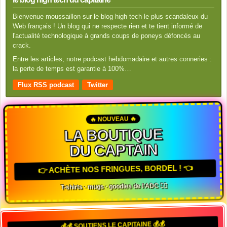
Bienvenue moussaillon sur le blog high tech le plus scandaleux du
Web français ! Un blog qui ne respecte rien et te tient informé de
l'actualité technologique à grands coups de poneys défoncés au
crack.
Entre les articles, notre podcast hebdomadaire et autres conneries :
la perte de temps est garantie à 100%…
Flux RSS podcast
Twitter
🔥 NOUVEAU 🔥
LA BOUTIQUE
DU CAPTAIN
👉 ACHÈTE NOS FRINGUES, BORDEL ! 👈
T-shirts · mugs · goodies de l'ADC 🏴‍☠️
💰💰 SOUTIENS LE CAPITAINE 💰💰