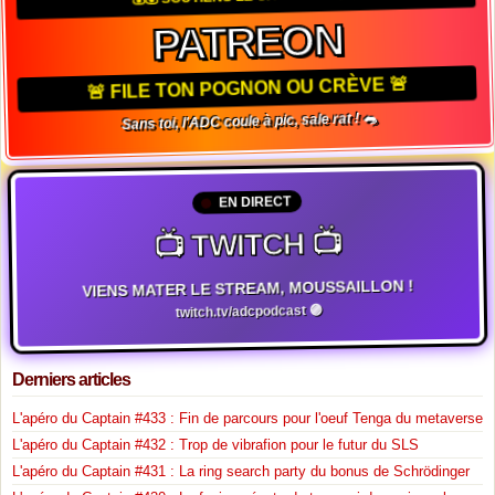
PATREON
🚨 FILE TON POGNON OU CRÈVE 🚨
Sans toi, l'ADC coule à pic, sale rat ! 🐀
EN DIRECT
📺 TWITCH 📺
VIENS MATER LE STREAM, MOUSSAILLON !
twitch.tv/adcpodcast 🟣
Derniers articles
L'apéro du Captain #433 : Fin de parcours pour l'oeuf Tenga du metaverse
L'apéro du Captain #432 : Trop de vibrafion pour le futur du SLS
L'apéro du Captain #431 : La ring search party du bonus de Schrödinger