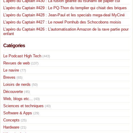
L'apéro du Captain #430 : La fusion géante du tsunami de papier cul
L'apéro du Captain #429 : Le PQ-Thon du templier qui chiait des briques
L'apéro du Captain #428 : Jean-Paul et les specials mega-deal MyCiné
L'apéro du Captain #427 : Le nowel Pornhub des Schocobons moisis
L'apéro du Captain #426 : L'automatisation Amazon de la rave partie pour
enfant
Catégories
Le Podcast High Tech
(443)
Revues de web
(137)
Le navire
(77)
Breves
(65)
Loisirs de nerds
(50)
Découverte
(45)
Web, blogs etc...
(43)
Sciences et techniques
(40)
Software & Apps
(29)
Concepts
(25)
Hardware
(21)