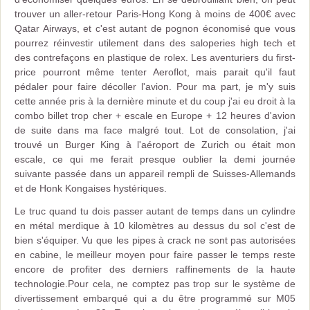
trouver un aller-retour Paris-Hong Kong à moins de 400€ avec
Qatar Airways, et c'est autant de pognon économisé que vous
pourrez réinvestir utilement dans des saloperies high tech et
des contrefaçons en plastique de rolex. Les aventuriers du first-
price pourront même tenter Aeroflot, mais parait qu'il faut
pédaler pour faire décoller l'avion. Pour ma part, je m'y suis
cette année pris à la dernière minute et du coup j'ai eu droit à la
combo billet trop cher + escale en Europe + 12 heures d'avion
de suite dans ma face malgré tout. Lot de consolation, j'ai
trouvé un Burger King à l'aéroport de Zurich ou était mon
escale, ce qui me ferait presque oublier la demi journée
suivante passée dans un appareil rempli de Suisses-Allemands
et de Honk Kongaises hystériques.
Le truc quand tu dois passer autant de temps dans un cylindre
en métal merdique à 10 kilomètres au dessus du sol c'est de
bien s'équiper. Vu que les pipes à crack ne sont pas autorisées
en cabine, le meilleur moyen pour faire passer le temps reste
encore de profiter des derniers raffinements de la haute
technologie.Pour cela, ne comptez pas trop sur le système de
divertissement embarqué qui a du être programmé sur M05