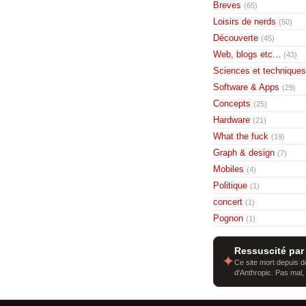
Breves
(65)
Loisirs de nerds
(50)
Découverte
(45)
Web, blogs etc...
(43)
Sciences et techniques
Software & Apps
(29)
Concepts
(25)
Hardware
(21)
What the fuck
(19)
Graph & design
(7)
Mobiles
(4)
Politique
(1)
concert
(1)
Pognon
(1)
Ressuscité par
✦
Ce site mort depuis de
d'Anthropic. Pas mal,