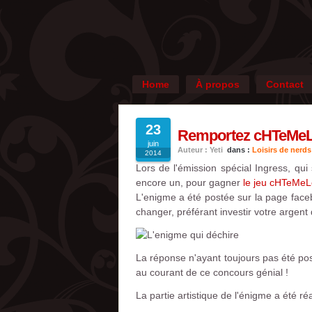
Home
À propos
Contact
23
Remportez cHTeMeLe
juin
Auteur : Yeti
dans :
Loisirs de nerds
2014
Lors de l'émission spécial Ingress, qui
encore un, pour gagner
le jeu cHTeMeL
L'enigme a été postée sur la page faceb
changer, préférant investir votre argent
La réponse n'ayant toujours pas été pos
au courant de ce concours génial !
La partie artistique de l'énigme a été ré