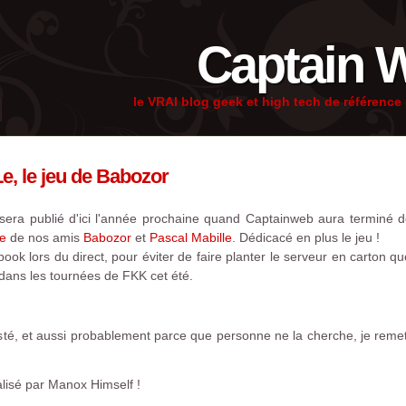
Captain 
le VRAI blog geek et high tech de référenc
, le jeu de Babozor
 sera publié d'ici l'année prochaine quand Captainweb aura terminé de
e
de nos amis
Babozor
et
Pascal Mabille
. Dédicacé en plus le jeu !
ook lors du direct, pour éviter de faire planter le serveur en carton 
 dans les tournées de FKK cet été.
té, et aussi probablement parce que personne ne la cherche, je remet 
alisé par Manox Himself !