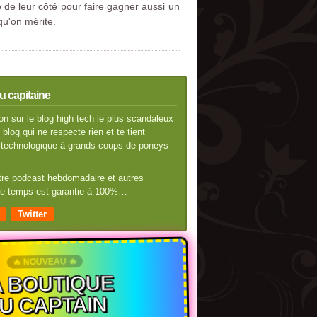
 de leur côté pour faire gagner aussi un
qu'on mérite.
u capitaine
n sur le blog high tech le plus scandaleux
blog qui ne respecte rien et te tient
té technologique à grands coups de poneys
otre podcast hebdomadaire et autres
 de temps est garantie à 100%…
Twitter
🔥 NOUVEAU 🔥
 BOUTIQUE
U CAPTAIN