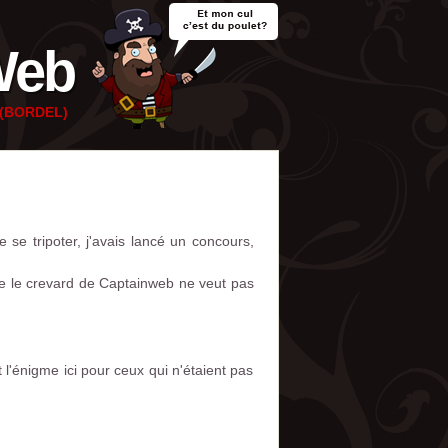
Web
e (BORDEL)
 se tripoter, j'avais lancé un concours,
que le crevard de Captainweb ne veut pas
l'énigme ici pour ceux qui n'étaient pas