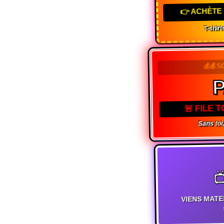
👉 ACHÈTE 
T-shirts
💰💰 S
P
🚨 FILE 
Sans toi, 

VIENS MATE
t