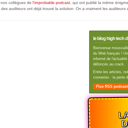
c nos collègues de
l'improbable podcast
, qui ont publié la même énigme
des auditeurs ont déjà trouvé la solution. On a vraiment les auditeurs 
le blog high tech d
Bienvenue moussaillo
du Web français ! Un 
informé de l'actuali
défoncés au crack.
Entre les articles, n
conneries : la perte
Flux RSS podcast
LA
D