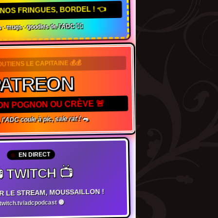
NOS FRINGUES, BORDEL ! 👈
 · mugs · goodies de l'ADC 🏴‍☠️
OUTIENS LE CAPITAINE 💰💰
ATREON
TON POGNON OU CRÈVE 🚨
l'ADC coule à pic, sale rat ! 🐀
EN DIRECT
 TWITCH 📺
R LE STREAM, MOUSSAILLON !
witch.tv/adcpodcast 🟣