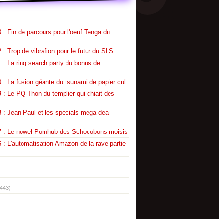
 : Fin de parcours pour l'oeuf Tenga du
 : Trop de vibrafion pour le futur du SLS
 : La ring search party du bonus de
 : La fusion géante du tsunami de papier cul
 : Le PQ-Thon du templier qui chiait des
 : Jean-Paul et les specials mega-deal
7 : Le nowel Pornhub des Schocobons moisis
 : L'automatisation Amazon de la rave partie
(443)