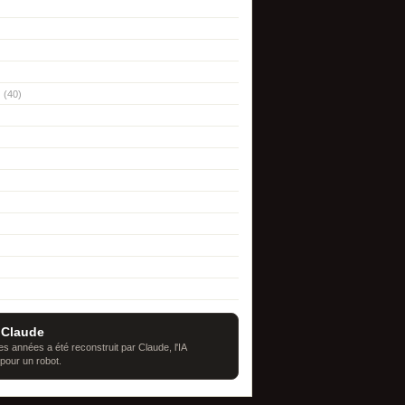
(40)
 Claude
s années a été reconstruit par Claude, l'IA
 pour un robot.