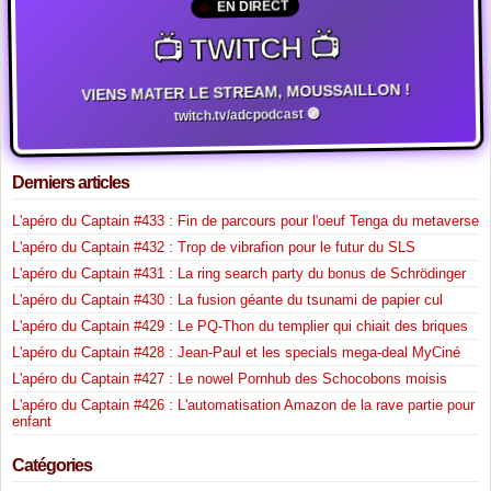
EN DIRECT
📺 TWITCH 📺
VIENS MATER LE STREAM, MOUSSAILLON !
twitch.tv/adcpodcast 🟣
Derniers articles
L'apéro du Captain #433 : Fin de parcours pour l'oeuf Tenga du metaverse
L'apéro du Captain #432 : Trop de vibrafion pour le futur du SLS
L'apéro du Captain #431 : La ring search party du bonus de Schrödinger
L'apéro du Captain #430 : La fusion géante du tsunami de papier cul
L'apéro du Captain #429 : Le PQ-Thon du templier qui chiait des briques
L'apéro du Captain #428 : Jean-Paul et les specials mega-deal MyCiné
L'apéro du Captain #427 : Le nowel Pornhub des Schocobons moisis
L'apéro du Captain #426 : L'automatisation Amazon de la rave partie pour
enfant
Catégories