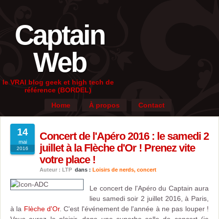
Captain
Web
le VRAI blog geek et high tech de
référence (BORDEL)
Home
À propos
Contact
14
Concert de l'Apéro 2016 : le samedi 2
mai
juillet à la Flèche d'Or ! Prenez vite
2016
votre place !
Auteur : LTP
dans :
Loisirs de nerds
,
concert
Le concert de l'Apéro du Captain aura
lieu samedi soir 2 juillet 2016, à Paris,
à la
Flèche d'Or
. C'est l'événement de l'année à ne pas louper !