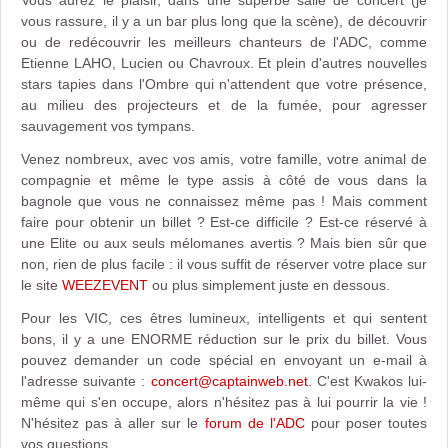
Vous aurez le plaisir, dans une superbe salle de concert (je
vous rassure, il y a un bar plus long que la scène), de découvrir
ou de redécouvrir les meilleurs chanteurs de l'ADC, comme
Etienne LAHO, Lucien ou Chavroux. Et plein d'autres nouvelles
stars tapies dans l'Ombre qui n'attendent que votre présence,
au milieu des projecteurs et de la fumée, pour agresser
sauvagement vos tympans.
Venez nombreux, avec vos amis, votre famille, votre animal de
compagnie et même le type assis à côté de vous dans la
bagnole que vous ne connaissez même pas ! Mais comment
faire pour obtenir un billet ? Est-ce difficile ? Est-ce réservé à
une Elite ou aux seuls mélomanes avertis ? Mais bien sûr que
non, rien de plus facile : il vous suffit de réserver votre place sur
le site
WEEZEVENT
ou plus simplement juste en dessous.
Pour les VIC, ces êtres lumineux, intelligents et qui sentent
bons, il y a une ENORME réduction sur le prix du billet. Vous
pouvez demander un code spécial en envoyant un e-mail à
l'adresse suivante :
concert@captainweb.net
. C'est Kwakos lui-
même qui s'en occupe, alors n'hésitez pas à lui pourrir la vie !
N'hésitez pas à aller sur le
forum de l'ADC
pour poser toutes
vos questions.