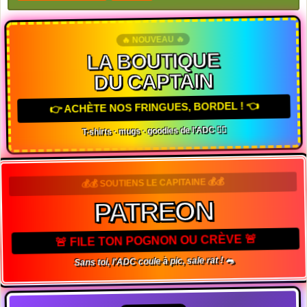
Flux RSS podcast
Twitter
🔥 NOUVEAU 🔥
LA BOUTIQUE
DU CAPTAIN
👉 ACHÈTE NOS FRINGUES, BORDEL ! 👈
T-shirts · mugs · goodies de l'ADC 🏴‍☠️
💰💰 SOUTIENS LE CAPITAINE 💰💰
PATREON
🚨 FILE TON POGNON OU CRÈVE 🚨
Sans toi, l'ADC coule à pic, sale rat ! 🐀