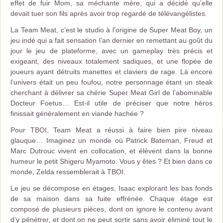
effet de fuir Mom, sa méchante mère, qui a décidé qu’elle
devait tuer son fils après avoir trop regardé de télévangélistes.
La Team Meat, c’est le studio à l’origine de Super Meat Boy, un
jeu indé qui a fait sensation l’an dernier en remettant au goût du
jour le jeu de plateforme, avec un gameplay très précis et
exigeant, des niveaux totalement sadiques, et une flopée de
joueurs ayant détruits manettes et claviers de rage. Là encore
l’univers était un peu foufou, notre personnage étant un steak
cherchant à délivrer sa chérie Super Meat Girl de l’abominable
Docteur Foetus… Est-il utile de préciser que notre héros
finissait généralement en viande hachée ?
Pour TBOI, Team Meat a réussi à faire bien pire niveau
glauque… Imaginez un monde où Patrick Bateman, Freud et
Marc Dutrouc vivent en collocation, et élèvent dans la bonne
humeur le petit Shigeru Myamoto. Vous y êtes ? Et bien dans ce
monde, Zelda ressemblerait à TBOI.
Le jeu se décompose en étages, Isaac explorant les bas fonds
de sa maison dans sa fuite effrénée. Chaque étage est
composé de plusieurs pièces, dont on ignore le contenu avant
d’y pénétrer, et dont on ne peut sortir sans avoir éliminé tout le