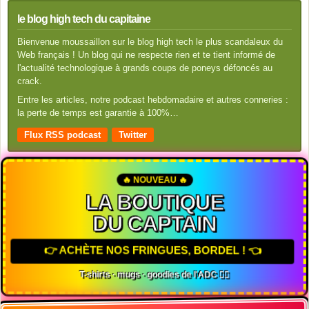
le blog high tech du capitaine
Bienvenue moussaillon sur le blog high tech le plus scandaleux du
Web français ! Un blog qui ne respecte rien et te tient informé de
l'actualité technologique à grands coups de poneys défoncés au
crack.
Entre les articles, notre podcast hebdomadaire et autres conneries :
la perte de temps est garantie à 100%…
Flux RSS podcast
Twitter
🔥 NOUVEAU 🔥
LA BOUTIQUE
DU CAPTAIN
👉 ACHÈTE NOS FRINGUES, BORDEL ! 👈
T-shirts · mugs · goodies de l'ADC 🏴‍☠️