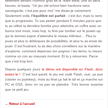
bêtement devant l’humour gras de la Team Meat, une ou deux
heures, et basta. “Un jeu old school bien hardcore sans
sauvegarde, c’est pas pour moi” me disais-je naïvement.
Seulement voilà,
l’équilibre est parfait
: c’est dur, mais tu sens
que tu progresses. Tu vas pester pendant 5 minutes parce que
tu as utilisé ta dernière bombe pour atteindre un coffre avec un
bonus tout moisi, mais hop, tu finis par tomber sur le power-up
qui te donnes espoir d’atteindre le niveau inférieur… Plus tu
joues et plus tu débloques de possibilités, et plus tu as envie de
jouer. C’est frustrant, tu as des choix cornéliens sur la manière
d’explorer, comment dépenser ton pognon / tes items, tu meurs
comme un con au mauvais moment. Et tu y retournes. Parce
que c’est trop bon.
Depuis quelques jours
la démo est disponible en Flash, donc
testez-le !
. C’est tout pareil, le jeu est codé Flash, oué, ça pue
(clavier ou joytokey), mais au final ça fait le taf et ça marche sur
PC et OSX, donc on va pas se plaindre. Très bonne surprise
que ce petit jeu.
← Retour à l'accueil