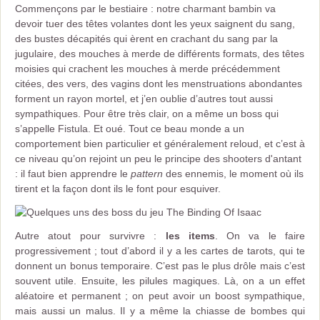
Commençons par le bestiaire : notre charmant bambin va
devoir tuer des têtes volantes dont les yeux saignent du sang,
des bustes décapités qui èrent en crachant du sang par la
jugulaire, des mouches à merde de différents formats, des têtes
moisies qui crachent les mouches à merde précédemment
citées, des vers, des vagins dont les menstruations abondantes
forment un rayon mortel, et j’en oublie d’autres tout aussi
sympathiques. Pour être très clair, on a même un boss qui
s’appelle Fistula. Et oué. Tout ce beau monde a un
comportement bien particulier et généralement reloud, et c’est à
ce niveau qu’on rejoint un peu le principe des shooters d'antant
: il faut bien apprendre le
pattern
des ennemis, le moment où ils
tirent et la façon dont ils le font pour esquiver.
Autre atout pour survivre :
les items
. On va le faire
progressivement ; tout d’abord il y a les cartes de tarots, qui te
donnent un bonus temporaire. C’est pas le plus drôle mais c’est
souvent utile. Ensuite, les pilules magiques. Là, on a un effet
aléatoire et permanent ; on peut avoir un boost sympathique,
mais aussi un malus. Il y a même la chiasse de bombes qui