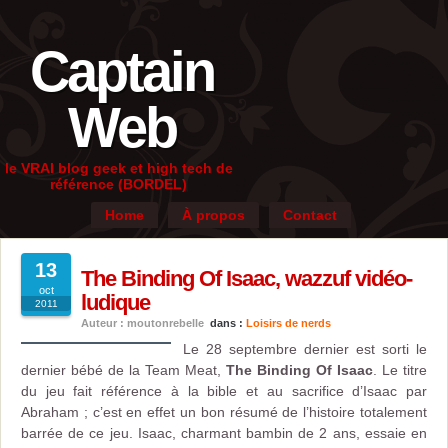
Captain
Web
le VRAI blog geek et high tech de
référence (BORDEL)
Home
À propos
Contact
13
The Binding Of Isaac, wazzuf vidéo-
oct
ludique
2011
Auteur : moutonrebelle
dans :
Loisirs de nerds
Le 28 septembre dernier est sorti le
dernier bébé de la Team Meat,
The Binding Of Isaac
. Le titre
du jeu fait référence à la bible et au sacrifice d’Isaac par
Abraham ; c’est en effet un bon résumé de l’histoire totalement
barrée de ce jeu. Isaac, charmant bambin de 2 ans, essaie en