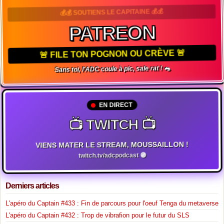
💰💰 SOUTIENS LE CAPITAINE 💰💰
PATREON
🚨 FILE TON POGNON OU CRÈVE 🚨
Sans toi, l'ADC coule à pic, sale rat ! 🐀
EN DIRECT
📺 TWITCH 📺
VIENS MATER LE STREAM, MOUSSAILLON !
twitch.tv/adcpodcast 🟣
Derniers articles
L'apéro du Captain #433 : Fin de parcours pour l'oeuf Tenga du metaverse
L'apéro du Captain #432 : Trop de vibrafion pour le futur du SLS