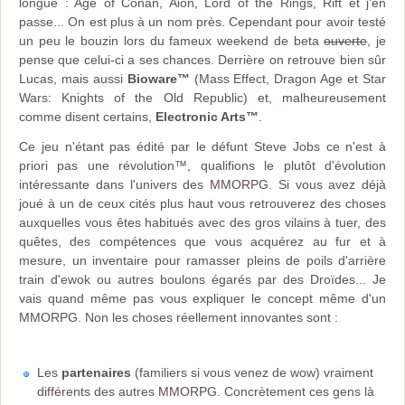
longue : Age of Conan, Aion, Lord of the Rings, Rift et j'en
passe... On est plus à un nom près. Cependant pour avoir testé
un peu le bouzin lors du fameux weekend de beta
ouverte
, je
pense que celui-ci a ses chances. Derrière on retrouve bien sûr
Lucas, mais aussi
Bioware™
(Mass Effect, Dragon Age et Star
Wars: Knights of the Old Republic) et, malheureusement
comme disent certains,
Electronic Arts™
.
Ce jeu n'étant pas édité par le défunt Steve Jobs ce n'est à
priori pas une révolution™, qualifions le plutôt d'évolution
intéressante dans l'univers des MMORPG. Si vous avez déjà
joué à un de ceux cités plus haut vous retrouverez des choses
auxquelles vous êtes habitués avec des gros vilains à tuer, des
quêtes, des compétences que vous acquérez au fur et à
mesure, un inventaire pour ramasser pleins de poils d'arrière
train d'ewok ou autres boulons égarés par des Droïdes... Je
vais quand même pas vous expliquer le concept même d'un
MMORPG. Non les choses réellement innovantes sont :
Les
partenaires
(familiers si vous venez de wow) vraiment
différents des autres MMORPG. Concrètement ces gens là