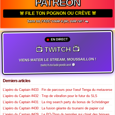
PATREON
🚨 FILE TON POGNON OU CRÈVE 🚨
Sans toi, l'ADC coule à pic, sale rat ! 🐀
EN DIRECT
📺 TWITCH 📺
VIENS MATER LE STREAM, MOUSSAILLON !
twitch.tv/adcpodcast 🟣
Derniers articles
L'apéro du Captain #433 : Fin de parcours pour l'oeuf Tenga du metaverse
L'apéro du Captain #432 : Trop de vibrafion pour le futur du SLS
L'apéro du Captain #431 : La ring search party du bonus de Schrödinger
L'apéro du Captain #430 : La fusion géante du tsunami de papier cul
L'apéro du Captain #429 : Le PQ-Thon du templier qui chiait des briques