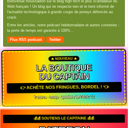
Bienvenue moussaillon sur le blog high tech le plus scandaleux du
Web français ! Un blog qui ne respecte rien et te tient informé de
l'actualité technologique à grands coups de poneys défoncés au
crack.
Entre les articles, notre podcast hebdomadaire et autres conneries :
la perte de temps est garantie à 100%…
Flux RSS podcast
Twitter
🔥 NOUVEAU 🔥
LA BOUTIQUE
DU CAPTAIN
👉 ACHÈTE NOS FRINGUES, BORDEL ! 👈
T-shirts · mugs · goodies de l'ADC 🏴‍☠️
💰💰 SOUTIENS LE CAPITAINE 💰💰