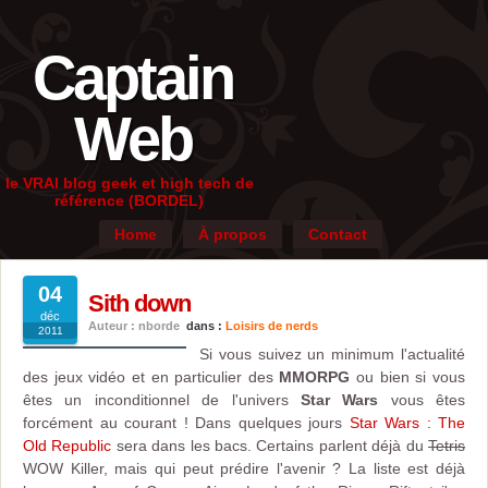
Captain
Web
le VRAI blog geek et high tech de
référence (BORDEL)
Home
À propos
Contact
04
Sith down
déc
Auteur : nborde
dans :
Loisirs de nerds
2011
Si vous suivez un minimum l'actualité
des jeux vidéo et en particulier des
MMORPG
ou bien si vous
êtes un inconditionnel de l'univers
Star Wars
vous êtes
forcément au courant ! Dans quelques jours
Star Wars : The
Old Republic
sera dans les bacs. Certains parlent déjà du
Tetris
WOW Killer, mais qui peut prédire l'avenir ? La liste est déjà