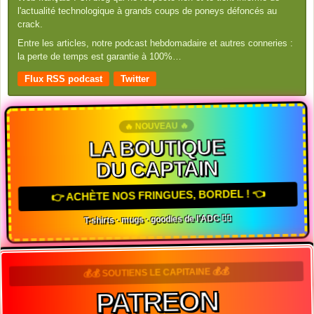
l'actualité technologique à grands coups de poneys défoncés au
crack.
Entre les articles, notre podcast hebdomadaire et autres conneries :
la perte de temps est garantie à 100%…
Flux RSS podcast
Twitter
🔥 NOUVEAU 🔥
LA BOUTIQUE
DU CAPTAIN
👉 ACHÈTE NOS FRINGUES, BORDEL ! 👈
T-shirts · mugs · goodies de l'ADC 🏴‍☠️
💰💰 SOUTIENS LE CAPITAINE 💰💰
PATREON