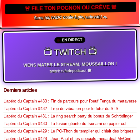
🚨 FILE TON POGNON OU CRÈVE 🚨
Sans toi, l'ADC coule à pic, sale rat ! 🐀
EN DIRECT
📺 TWITCH 📺
VIENS MATER LE STREAM, MOUSSAILLON !
twitch.tv/adcpodcast 🟣
Derniers articles
L'apéro du Captain #433 : Fin de parcours pour l'oeuf Tenga du metaverse
L'apéro du Captain #432 : Trop de vibrafion pour le futur du SLS
L'apéro du Captain #431 : La ring search party du bonus de Schrödinger
L'apéro du Captain #430 : La fusion géante du tsunami de papier cul
L'apéro du Captain #429 : Le PQ-Thon du templier qui chiait des briques
L'apéro du Captain #428 : Jean-Paul et les specials mega-deal MyCiné