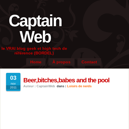
Captain
Web
le VRAI blog geek et high tech de
référence (BORDEL)
Home
À propos
Contact
03
Beer,bitches,babes and the pool
nov
Auteur : CaptainWeb
dans :
Loisirs de nerds
2011