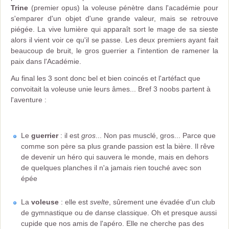
Trine
(premier opus) la voleuse pénètre dans l'académie pour
s'emparer d'un objet d'une grande valeur, mais se retrouve
piégée. La vive lumière qui apparaît sort le mage de sa sieste
alors il vient voir ce qu'il se passe. Les deux premiers ayant fait
beaucoup de bruit, le gros guerrier a l'intention de ramener la
paix dans l'Académie.
Au final les 3 sont donc bel et bien coincés et l'artéfact que
convoitait la voleuse unie leurs âmes... Bref 3 noobs partent à
l'aventure :
Le
guerrier
: il est
gros
... Non pas musclé, gros... Parce que
comme son père sa plus grande passion est la bière. Il rêve
de devenir un héro qui sauvera le monde, mais en dehors
de quelques planches il n'a jamais rien touché avec son
épée
La
voleuse
: elle est
svelte
, sûrement une évadée d'un club
de gymnastique ou de danse classique. Oh et presque aussi
cupide que nos amis de l'apéro. Elle ne cherche pas des