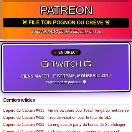
PATREON
🚨 FILE TON POGNON OU CRÈVE 🚨
Sans toi, l'ADC coule à pic, sale rat ! 🐀
EN DIRECT
📺 TWITCH 📺
VIENS MATER LE STREAM, MOUSSAILLON !
twitch.tv/adcpodcast 🟣
Derniers articles
L'apéro du Captain #433 : Fin de parcours pour l'oeuf Tenga du metaverse
L'apéro du Captain #432 : Trop de vibrafion pour le futur du SLS
L'apéro du Captain #431 : La ring search party du bonus de Schrödinger
L'apéro du Captain #430 : La fusion géante du tsunami de papier cul