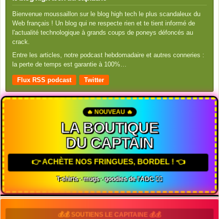
Bienvenue moussaillon sur le blog high tech le plus scandaleux du
Web français ! Un blog qui ne respecte rien et te tient informé de
l'actualité technologique à grands coups de poneys défoncés au
crack.
Entre les articles, notre podcast hebdomadaire et autres conneries :
la perte de temps est garantie à 100%…
Flux RSS podcast
Twitter
🔥 NOUVEAU 🔥
LA BOUTIQUE
DU CAPTAIN
👉 ACHÈTE NOS FRINGUES, BORDEL ! 👈
T-shirts · mugs · goodies de l'ADC 🏴‍☠️
💰💰 SOUTIENS LE CAPITAINE 💰💰