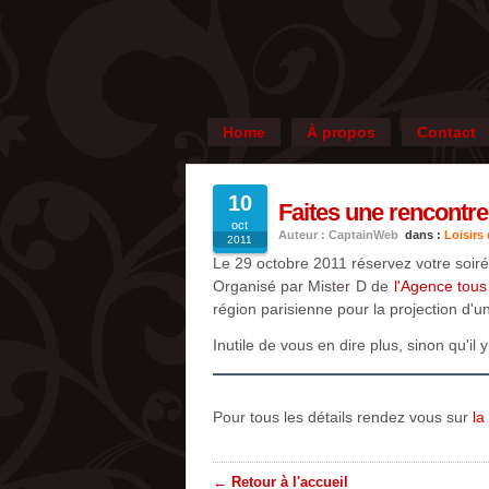
Home
À propos
Contact
10
Faites une rencontre 
oct
Auteur : CaptainWeb
dans :
Loisirs
2011
Le 29 octobre 2011 réservez votre soiré
Organisé par Mister D de
l'Agence tou
région parisienne pour la projection d'un
Inutile de vous en dire plus, sinon qu'il
Pour tous les détails rendez vous sur
la
← Retour à l'accueil