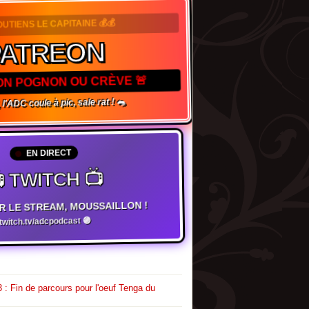
SOUTIENS LE CAPITAINE 💰💰
ATREON
TON POGNON OU CRÈVE 🚨
l'ADC coule à pic, sale rat ! 🐀
EN DIRECT
 TWITCH 📺
R LE STREAM, MOUSSAILLON !
witch.tv/adcpodcast 🟣
 : Fin de parcours pour l'oeuf Tenga du