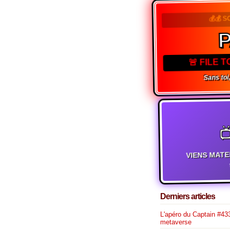
💰💰 
P
🚨 FILE 
Sans toi, 

VIENS MATE
t
Derniers articles
L'apéro du Captain #433
metaverse