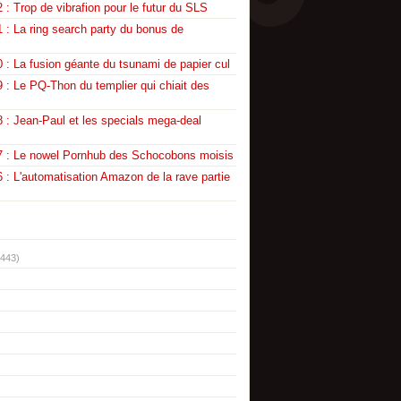
 : Trop de vibrafion pour le futur du SLS
 : La ring search party du bonus de
 : La fusion géante du tsunami de papier cul
 : Le PQ-Thon du templier qui chiait des
 : Jean-Paul et les specials mega-deal
7 : Le nowel Pornhub des Schocobons moisis
 : L'automatisation Amazon de la rave partie
(443)