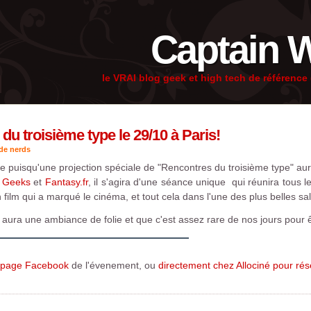
Captain 
le VRAI blog geek et high tech de référenc
du troisième type le 29/10 à Paris!
 de nerds
e puisqu'une projection spéciale de "Rencontres du troisième type" a
s Geeks
et
Fantasy.fr
, il s'agira d'une séance unique qui réunira tous
 film qui a marqué le cinéma, et tout cela dans l'une des plus belles salle
 y aura une ambiance de folie et que c'est assez rare de nos jours pour ê
 page Facebook
de l'évenement, ou
directement chez Allociné pour rés