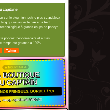
u capitaine
n sur le blog high tech le plus scandaleux
blog qui ne respecte rien et te tient
té technologique à grands coups de poneys
otre podcast hebdomadaire et autres
 de temps est garantie à 100%…
Twitter
🔥 NOUVEAU 🔥
 BOUTIQUE
U CAPTAIN
NOS FRINGUES, BORDEL ! 👈
 · mugs · goodies de l'ADC 🏴‍☠️