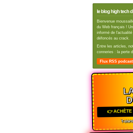
le blog high tech d
Bienvenue moussaillo
du Web français ! Un 
informé de l'actuali
défoncés au crack.
Entre les articles, n
conneries : la perte
Flux RSS podcast
LA
D
👉 ACHÈTE 
T-shirts