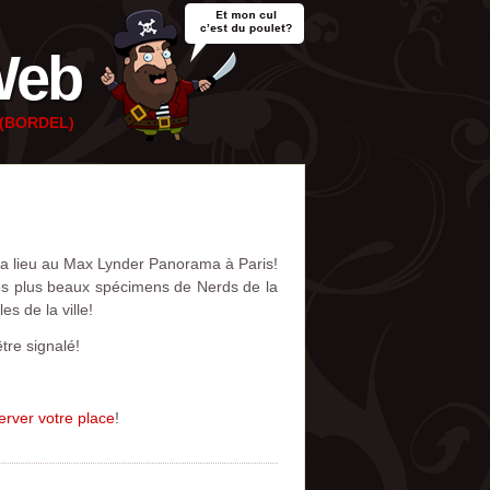
Web
e (BORDEL)
ura lieu au Max Lynder Panorama à Paris!
 les plus beaux spécimens de Nerds de la
s de la ville!
tre signalé!
erver votre place
!