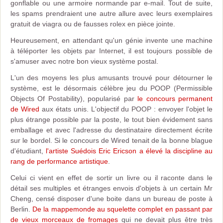
gonflable ou une armoire normande par e-mail. Tout de suite,
les spams prendraient une autre allure avec leurs exemplaires
gratuit de viagra ou de fausses rolex en pièce jointe.
Heureusement, en attendant qu'un génie invente une machine
à téléporter les objets par Internet, il est toujours possible de
s'amuser avec notre bon vieux système postal.
L'un des moyens les plus amusants trouvé pour détourner le
système, est le désormais célèbre jeu du POOP (Permissible
Objects Of Postability), popularisé par
le concours permanent
de Wired
aux états unis. L'objectif du POOP : envoyer l'objet le
plus étrange possible par la poste, le tout bien évidement sans
emballage et avec l'adresse du destinataire directement écrite
sur le bordel. Si le concours de Wired tenait de la bonne blague
d'étudiant,
l'artiste Suédois Eric Ericson a élevé la discipline au
rang de performance artistique
.
Celui ci vient en effet de sortir un livre ou il raconte dans le
détail ses multiples et étranges envois d'objets à un certain Mr
Cheng, censé disposer d'une boite dans un bureau de poste à
Berlin.
De la mappemonde au squelette complet en passant par
de vieux morceaux de fromages
qui ne devait plus être très