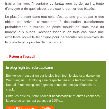
frais à l'arrivée, l'inventaire du fantastique bordel qu'il a tenté
d'envoyer a de quoi laisser perplexe le dernier des blasés.
Le plus étonnant dans tout cela, c'est qu'une grande partie des
objets est arrivée correctement à destination, transformant
probablement le bureau de poste maudit en succursale du
marché aux puces. Reconnaissons le en tous cas, voila une
excellente nouvelle technique pour persécuter les employés de
la poste la plus proche de chez vous.
← Retour à l'accueil
le blog high tech du capitaine
Bienvenue moussaillon sur le blog high tech le plus scandaleux du
Web français ! Un blog qui ne respecte rien et te tient informé de
l'actualité technologique à grands coups de poneys défoncés au
crack.
Entre les articles, notre podcast hebdomadaire et autres conneries :
la perte de temps est garantie à 100%…
Flux RSS podcast
Twitter