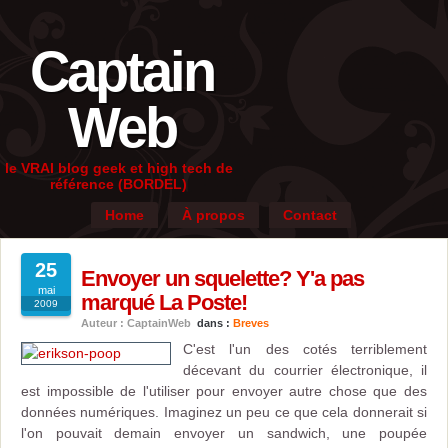
Captain
Web
le VRAI blog geek et high tech de
référence (BORDEL)
Home
À propos
Contact
25
Envoyer un squelette? Y'a pas
mai
marqué La Poste!
2009
Auteur : CaptainWeb
dans :
Breves
C'est l'un des cotés terriblement
décevant du courrier électronique, il
est impossible de l'utiliser pour envoyer autre chose que des
données numériques. Imaginez un peu ce que cela donnerait si
l'on pouvait demain envoyer un sandwich, une poupée