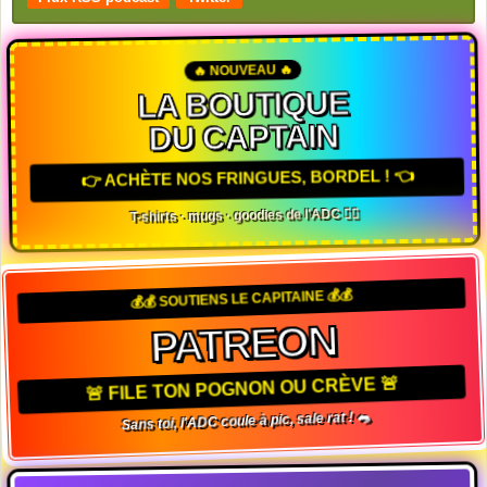
🔥 NOUVEAU 🔥
LA BOUTIQUE
DU CAPTAIN
👉 ACHÈTE NOS FRINGUES, BORDEL ! 👈
T-shirts · mugs · goodies de l'ADC 🏴‍☠️
💰💰 SOUTIENS LE CAPITAINE 💰💰
PATREON
🚨 FILE TON POGNON OU CRÈVE 🚨
Sans toi, l'ADC coule à pic, sale rat ! 🐀