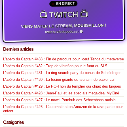
EN DIRECT
📺 TWITCH 📺
VIENS MATER LE STREAM, MOUSSAILLON !
twitch.tv/adcpodcast 🟣
Derniers articles
L'apéro du Captain #433 : Fin de parcours pour l'oeuf Tenga du metaverse
L'apéro du Captain #432 : Trop de vibrafion pour le futur du SLS
L'apéro du Captain #431 : La ring search party du bonus de Schrödinger
L'apéro du Captain #430 : La fusion géante du tsunami de papier cul
L'apéro du Captain #429 : Le PQ-Thon du templier qui chiait des briques
L'apéro du Captain #428 : Jean-Paul et les specials mega-deal MyCiné
L'apéro du Captain #427 : Le nowel Pornhub des Schocobons moisis
L'apéro du Captain #426 : L'automatisation Amazon de la rave partie pour
enfant
Catégories