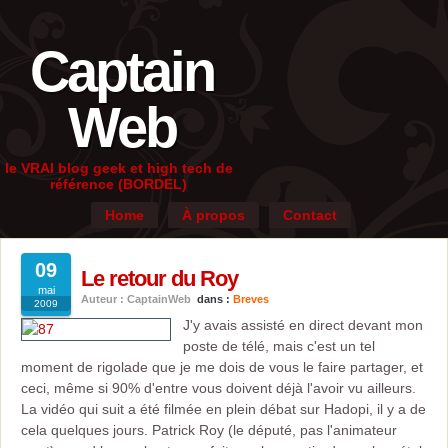
Captain
Web
le VRAI blog geek et high tech de
référence (BORDEL)
Home
À propos
Contact
09
Le retour du Roy
mai
Auteur : CaptainWeb
dans :
Breves
2009
J'y avais assisté en direct devant mon
poste de télé, mais c'est un tel
moment de rigolade que je me dois de vous le faire partager, et
ceci, même si 90% d'entre vous doivent déjà l'avoir vu ailleurs.
La vidéo qui suit a été filmée en plein débat sur Hadopi, il y a de
cela quelques jours. Patrick Roy (le député, pas l'animateur