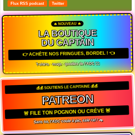
Flux RSS podcast
Twitter
🔥 NOUVEAU 🔥
LA BOUTIQUE
DU CAPTAIN
👉 ACHÈTE NOS FRINGUES, BORDEL ! 👈
T-shirts · mugs · goodies de l'ADC 🏴‍☠️
💰💰 SOUTIENS LE CAPITAINE 💰💰
PATREON
🚨 FILE TON POGNON OU CRÈVE 🚨
Sans toi, l'ADC coule à pic, sale rat ! 🐀