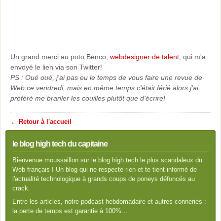
Un grand merci au poto Benco,
webdesigner de talent
, qui m'a
envoyé le lien via son Twitter!
PS : Oué oué, j'ai pas eu le temps de vous faire une revue de
Web ce vendredi, mais en même temps c'était férié alors j'ai
préféré me branler les couilles plutôt que d'écrire!
← Retour à l'accueil
le blog high tech du capitaine
Bienvenue moussaillon sur le blog high tech le plus scandaleux du
Web français ! Un blog qui ne respecte rien et te tient informé de
l'actualité technologique à grands coups de poneys défoncés au
crack.
Entre les articles, notre podcast hebdomadaire et autres conneries :
la perte de temps est garantie à 100%…