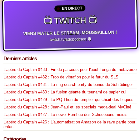
EN DIRECT
📺 TWITCH 📺
VIENS MATER LE STREAM, MOUSSAILLON !
twitch.tv/adcpodcast 🟣
Derniers articles
L'apéro du Captain #433 : Fin de parcours pour l'oeuf Tenga du metaverse
L'apéro du Captain #432 : Trop de vibrafion pour le futur du SLS
L'apéro du Captain #431 : La ring search party du bonus de Schrödinger
L'apéro du Captain #430 : La fusion géante du tsunami de papier cul
L'apéro du Captain #429 : Le PQ-Thon du templier qui chiait des briques
L'apéro du Captain #428 : Jean-Paul et les specials mega-deal MyCiné
L'apéro du Captain #427 : Le nowel Pornhub des Schocobons moisis
L'apéro du Captain #426 : L'automatisation Amazon de la rave partie pour
enfant
Catégories