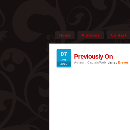
Home
À propos
Contact
07
Previously On
avr
Auteur : CaptainWeb
dans :
Breves
2010