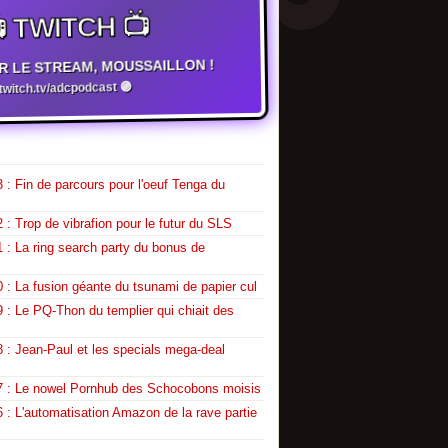
 TWITCH 📺
R LE STREAM, MOUSSAILLON !
witch.tv/adcpodcast 🟣
 : Fin de parcours pour l'oeuf Tenga du
 : Trop de vibrafion pour le futur du SLS
 : La ring search party du bonus de
 : La fusion géante du tsunami de papier cul
 : Le PQ-Thon du templier qui chiait des
 : Jean-Paul et les specials mega-deal
7 : Le nowel Pornhub des Schocobons moisis
 : L'automatisation Amazon de la rave partie