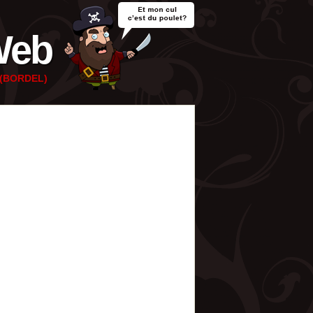
Web
e (BORDEL)