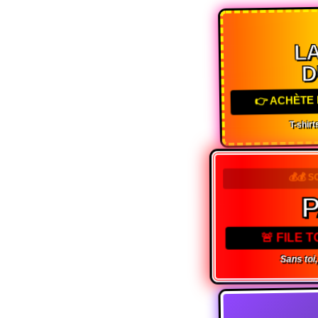
LA
D
👉 ACHÈTE 
T-shirts
💰💰 
P
🚨 FILE 
Sans toi, 