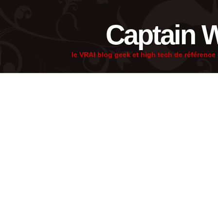
Captain 
le VRAI blog geek et high tech de référenc