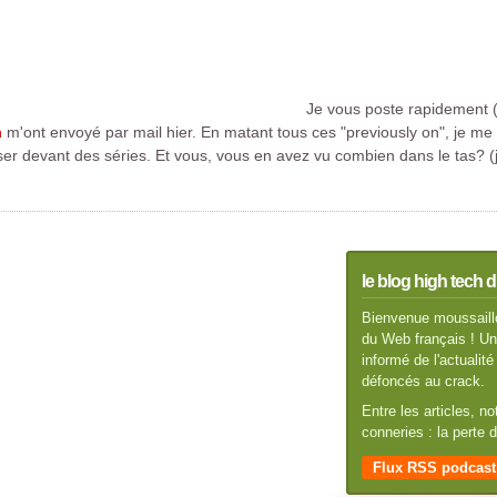
Je vous poste rapidement (
n
m'ont envoyé par mail hier. En matant tous ces "previously on", je me
 devant des séries. Et vous, vous en avez vu combien dans le tas? (je
le blog high tech d
Bienvenue moussaillo
du Web français ! Un 
informé de l'actuali
défoncés au crack.
Entre les articles, n
conneries : la perte
Flux RSS podcast