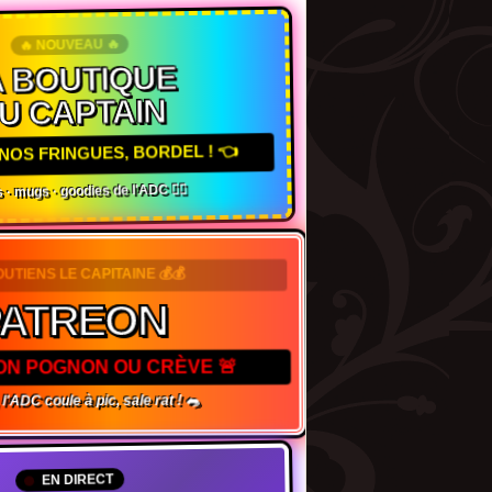
🔥 NOUVEAU 🔥
 BOUTIQUE
U CAPTAIN
NOS FRINGUES, BORDEL ! 👈
 · mugs · goodies de l'ADC 🏴‍☠️
SOUTIENS LE CAPITAINE 💰💰
ATREON
TON POGNON OU CRÈVE 🚨
l'ADC coule à pic, sale rat ! 🐀
EN DIRECT