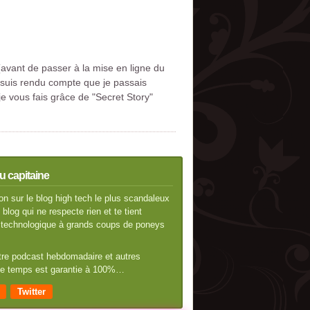
avant de passer à la mise en ligne du
 suis rendu compte que je passais
 vous fais grâce de "Secret Story"
u capitaine
n sur le blog high tech le plus scandaleux
blog qui ne respecte rien et te tient
té technologique à grands coups de poneys
otre podcast hebdomadaire et autres
 de temps est garantie à 100%…
Twitter