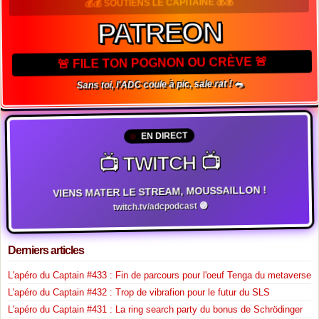
💰💰 SOUTIENS LE CAPITAINE 💰💰
PATREON
🚨 FILE TON POGNON OU CRÈVE 🚨
Sans toi, l'ADC coule à pic, sale rat ! 🐀
EN DIRECT
📺 TWITCH 📺
VIENS MATER LE STREAM, MOUSSAILLON !
twitch.tv/adcpodcast 🟣
Derniers articles
L'apéro du Captain #433 : Fin de parcours pour l'oeuf Tenga du metaverse
L'apéro du Captain #432 : Trop de vibrafion pour le futur du SLS
L'apéro du Captain #431 : La ring search party du bonus de Schrödinger