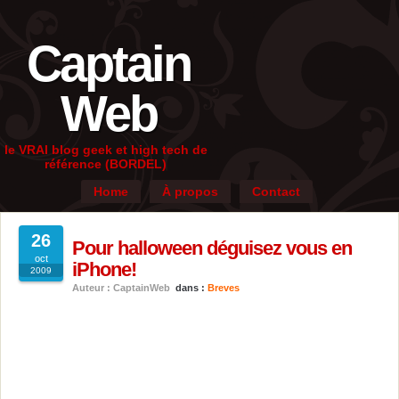
Captain
Web
le VRAI blog geek et high tech de
référence (BORDEL)
Home
À propos
Contact
26
Pour halloween déguisez vous en
oct
iPhone!
2009
Auteur : CaptainWeb
dans :
Breves