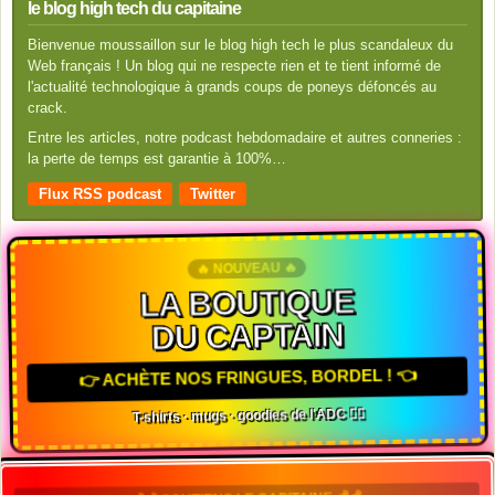
le blog high tech du capitaine
Bienvenue moussaillon sur le blog high tech le plus scandaleux du
Web français ! Un blog qui ne respecte rien et te tient informé de
l'actualité technologique à grands coups de poneys défoncés au
crack.
Entre les articles, notre podcast hebdomadaire et autres conneries :
la perte de temps est garantie à 100%…
Flux RSS podcast
Twitter
🔥 NOUVEAU 🔥
LA BOUTIQUE
DU CAPTAIN
👉 ACHÈTE NOS FRINGUES, BORDEL ! 👈
T-shirts · mugs · goodies de l'ADC 🏴‍☠️