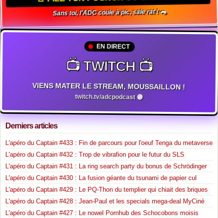
Sans toi, l'ADC coule à pic, sale rat ! 🐀
EN DIRECT
📺 TWITCH 📺
VIENS MATER LE STREAM, MOUSSAILLON !
twitch.tv/adcpodcast 🟣
Derniers articles
L'apéro du Captain #433 : Fin de parcours pour l'oeuf Tenga du metaverse
L'apéro du Captain #432 : Trop de vibrafion pour le futur du SLS
L'apéro du Captain #431 : La ring search party du bonus de Schrödinger
L'apéro du Captain #430 : La fusion géante du tsunami de papier cul
L'apéro du Captain #429 : Le PQ-Thon du templier qui chiait des briques
L'apéro du Captain #428 : Jean-Paul et les specials mega-deal MyCiné
L'apéro du Captain #427 : Le nowel Pornhub des Schocobons moisis