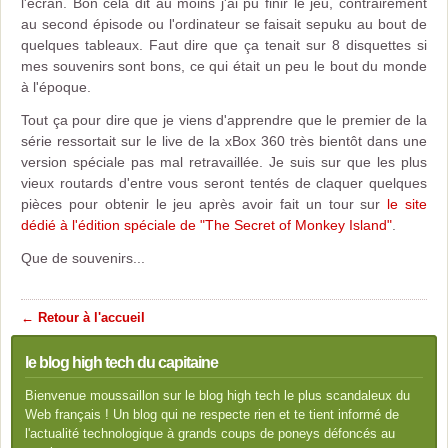
l'écran. Bon cela dit au moins j'ai pu finir le jeu, contrairement
au second épisode ou l'ordinateur se faisait sepuku au bout de
quelques tableaux. Faut dire que ça tenait sur 8 disquettes si
mes souvenirs sont bons, ce qui était un peu le bout du monde
à l'époque.
Tout ça pour dire que je viens d'apprendre que le premier de la
série ressortait sur le live de la xBox 360 très bientôt dans une
version spéciale pas mal retravaillée. Je suis sur que les plus
vieux routards d'entre vous seront tentés de claquer quelques
pièces pour obtenir le jeu après avoir fait un tour sur
le site
dédié à l'édition spéciale de "The Secret of Monkey Island"
.
Que de souvenirs...
← Retour à l'accueil
le blog high tech du capitaine
Bienvenue moussaillon sur le blog high tech le plus scandaleux du
Web français ! Un blog qui ne respecte rien et te tient informé de
l'actualité technologique à grands coups de poneys défoncés au