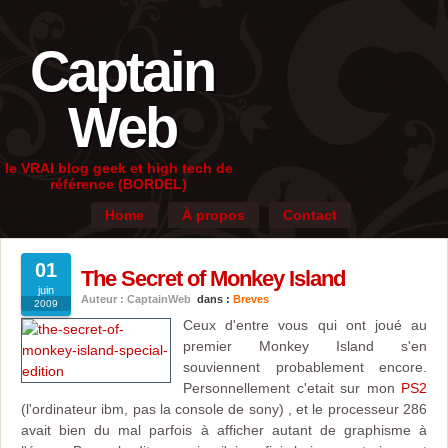
Captain
Web
le VRAI blog geek et high tech de
référence (BORDEL)
Home
À propos
Contact
01
The Secret of Monkey Island
juin
Auteur : CaptainWeb
dans :
Breves
2009
Ceux d'entre vous qui ont joué au
premier Monkey Island s'en
souviennent probablement encore.
Personnellement c'etait sur mon
PS2
(l'ordinateur ibm, pas la console de sony) , et le processeur 286
avait bien du mal parfois à afficher autant de graphisme à