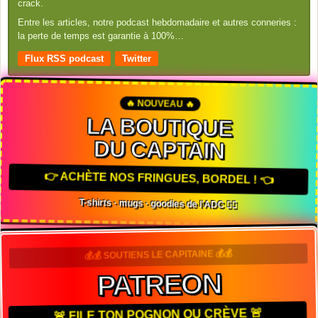
crack.
Entre les articles, notre podcast hebdomadaire et autres conneries :
la perte de temps est garantie à 100%…
Flux RSS podcast
Twitter
🔥 NOUVEAU 🔥
LA BOUTIQUE
DU CAPTAIN
👉 ACHÈTE NOS FRINGUES, BORDEL ! 👈
T-shirts · mugs · goodies de l'ADC 🏴‍☠️
💰💰 SOUTIENS LE CAPITAINE 💰💰
PATREON
🚨 FILE TON POGNON OU CRÈVE 🚨