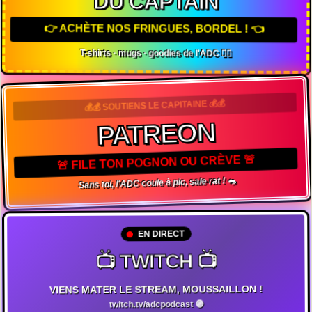
DU CAPTAIN
👉 ACHÈTE NOS FRINGUES, BORDEL ! 👈
T-shirts · mugs · goodies de l'ADC 🏴‍☠️
💰💰 SOUTIENS LE CAPITAINE 💰💰
PATREON
🚨 FILE TON POGNON OU CRÈVE 🚨
Sans toi, l'ADC coule à pic, sale rat ! 🐀
EN DIRECT
📺 TWITCH 📺
VIENS MATER LE STREAM, MOUSSAILLON !
twitch.tv/adcpodcast 🟣