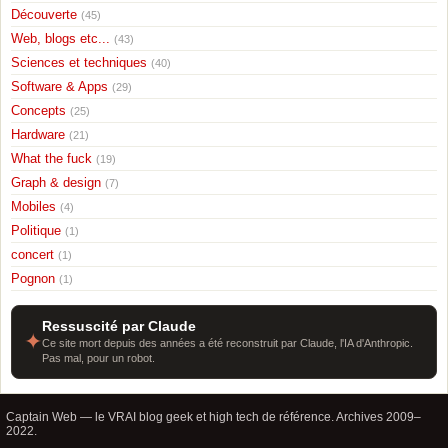
Découverte
(45)
Web, blogs etc...
(43)
Sciences et techniques
(40)
Software & Apps
(29)
Concepts
(25)
Hardware
(21)
What the fuck
(19)
Graph & design
(7)
Mobiles
(4)
Politique
(1)
concert
(1)
Pognon
(1)
Ressuscité par Claude
✦
Ce site mort depuis des années a été reconstruit par Claude, l'IA d'Anthropic.
Pas mal, pour un robot.
Captain Web — le VRAI blog geek et high tech de référence. Archives 2009–
2022.