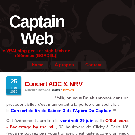
Captain
Web
le VRAI blog geek et high tech de
référence (BORDEL)
Home
À propos
Contact
25
Concert ADC & NRV
mai
Auteur : kwakos
dans :
Breves
2012
Voilà, on vous l'avait annoncé dans un
précédent billet, c'est maintenant à la portée d'un seul clic :
le
Concert de fin de Saison 3 de l'Apéro Du Captain
!!!
Cet évènement aura lieu le
vendredi 29 juin
salle
O'Sullivans
- Backstage by the mill
, 92 boulevard de Clichy à Paris 18°
(vous ne pouvez pas vous tromper, c'est juste à coté d'un vieux