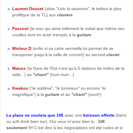
Laurent Doucet
(alias "Lolo la saumure", le twittos le plus
prolifique de ta TL) aux
claviers
Pascool
(le mec qui aime tellement le métal que même ses
couilles sont en acier trempé) à la
guitare
Misteur D
(enfin si sa carte vermeille lui permet de se
transporter jusqu'à la salle de concert) au second
clavier
Manox
(la Gare de l'Est n'est qu'à 5 stations de métro de la
salle...) au
"chant"
(hum hum...)
Kwakos
("
le sublime
", "
le lumineux
" ou encore "
le
magnifique
") à la
guitare
et au
"chant"
(ouch!)
La place ne coutera que 10€
avec une
boisson offerte
(bière
ou soft drink bien sur). Oui vous m'avez bien lu :
10€
seulement !!!
C'est dire si les négociations ont été rudes et si