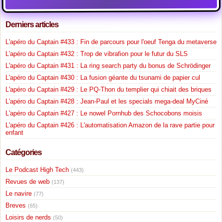
Derniers articles
L'apéro du Captain #433 : Fin de parcours pour l'oeuf Tenga du metaverse
L'apéro du Captain #432 : Trop de vibrafion pour le futur du SLS
L'apéro du Captain #431 : La ring search party du bonus de Schrödinger
L'apéro du Captain #430 : La fusion géante du tsunami de papier cul
L'apéro du Captain #429 : Le PQ-Thon du templier qui chiait des briques
L'apéro du Captain #428 : Jean-Paul et les specials mega-deal MyCiné
L'apéro du Captain #427 : Le nowel Pornhub des Schocobons moisis
L'apéro du Captain #426 : L'automatisation Amazon de la rave partie pour
enfant
Catégories
Le Podcast High Tech
(443)
Revues de web
(137)
Le navire
(77)
Breves
(65)
Loisirs de nerds
(50)