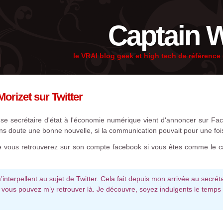
Captain 
le VRAI blog geek et high tech de référenc
orizet sur Twitter
use secrétaire d'état à l'économie numérique vient d'annoncer sur Fa
sans doute une bonne nouvelle, si la communication pouvait pour une foi
ue vous retrouverez sur son compte facebook si vous êtes comme le c
nterpellent au sujet de Twitter. Cela fait depuis mon arrivée au secrét
 vous pouvez m’y retrouver là. Je découvre, soyez indulgents le temps 