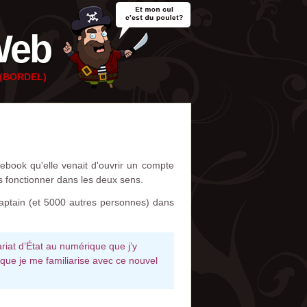
Web
e (BORDEL)
cebook qu'elle venait d'ouvrir un compte
s fonctionner dans les deux sens.
aptain (et 5000 autres personnes) dans
ariat d’État au numérique que j’y
que je me familiarise avec ce nouvel