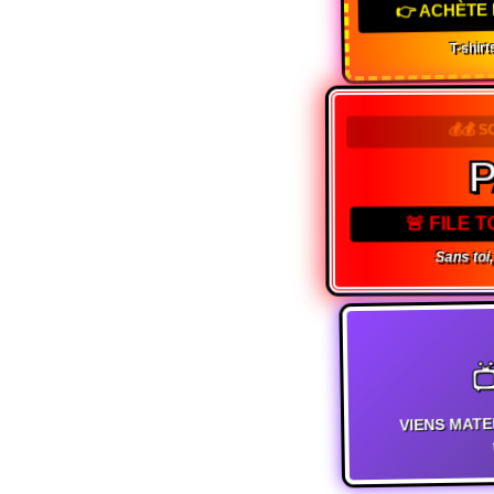
👉 ACHÈTE 
T-shirts
💰💰 
P
🚨 FILE 
Sans toi, 

VIENS MATE
t