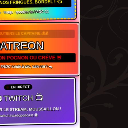
NOS FRINGUES, BORDEL ! 👈
 · mugs · goodies de l'ADC 🏴‍☠️
SOUTIENS LE CAPITAINE 💰💰
ATREON
TON POGNON OU CRÈVE 🚨
l'ADC coule à pic, sale rat ! 🐀
EN DIRECT
 TWITCH 📺
R LE STREAM, MOUSSAILLON !
witch.tv/adcpodcast 🟣