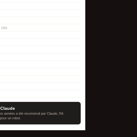
(40)
 Claude
s années a été reconstruit par Claude, l'IA
 pour un robot.