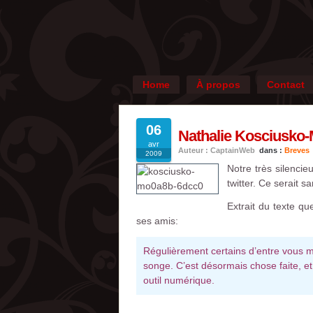
Home
À propos
Contact
06
Nathalie Kosciusko-M
avr
Auteur : CaptainWeb
dans :
Breves
2009
Notre très silencie
twitter. Ce serait 
Extrait du texte q
ses amis:
Régulièrement certains d’entre vous m’i
songe. C’est désormais chose faite, et
outil numérique.