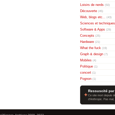
Loisirs de nerds
(50)
Découverte
(45)
Web, blogs etc...
(43)
Sciences et techniques
Software & Apps
(29)
Concepts
(25)
Hardware
(21)
What the fuck
(19)
Graph & design
(7)
Mobiles
(4)
Politique
(1)
concert
(1)
Pognon
(1)
Ressuscité par
✦
Ce site mort depuis de
d'Anthropic. Pas mal,