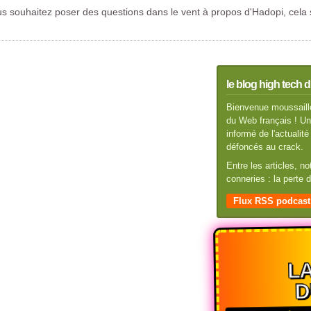
us souhaitez poser des questions dans le vent à propos d'Hadopi, cela 
le blog high tech d
Bienvenue moussaillo
du Web français ! Un 
informé de l'actuali
défoncés au crack.
Entre les articles, n
conneries : la perte
Flux RSS podcast
LA
D