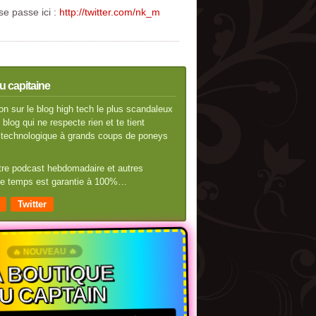
se passe ici :
http://twitter.com/nk_m
u capitaine
n sur le blog high tech le plus scandaleux
blog qui ne respecte rien et te tient
té technologique à grands coups de poneys
otre podcast hebdomadaire et autres
 de temps est garantie à 100%…
Twitter
🔥 NOUVEAU 🔥
 BOUTIQUE
U CAPTAIN