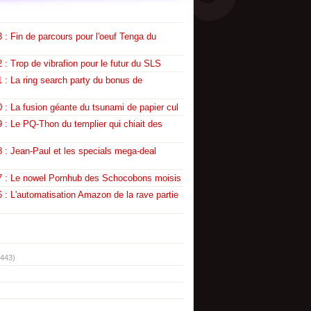
 : Fin de parcours pour l'oeuf Tenga du
 : Trop de vibrafion pour le futur du SLS
 : La ring search party du bonus de
 : La fusion géante du tsunami de papier cul
 : Le PQ-Thon du templier qui chiait des
 : Jean-Paul et les specials mega-deal
7 : Le nowel Pornhub des Schocobons moisis
 : L'automatisation Amazon de la rave partie
(443)