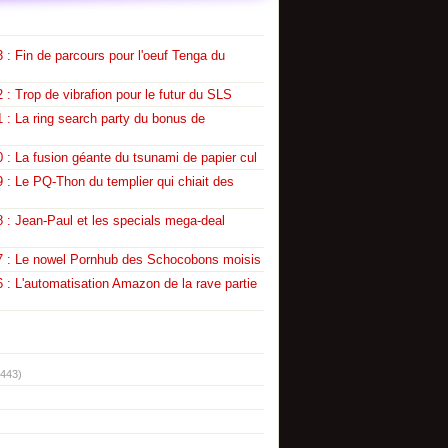
 : Fin de parcours pour l'oeuf Tenga du
 : Trop de vibrafion pour le futur du SLS
 : La ring search party du bonus de
 : La fusion géante du tsunami de papier cul
 : Le PQ-Thon du templier qui chiait des
 : Jean-Paul et les specials mega-deal
7 : Le nowel Pornhub des Schocobons moisis
 : L'automatisation Amazon de la rave partie
(443)