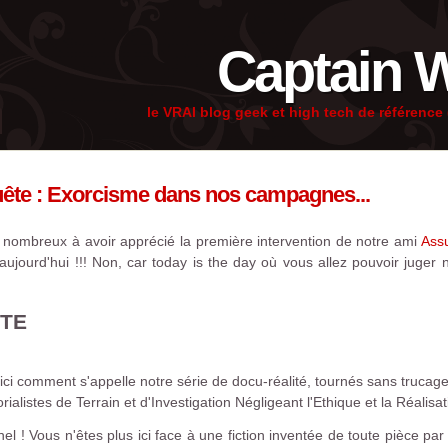
Captain 
le VRAI blog geek et high tech de référenc
ête : Exorcisme dans nos campagnes...
 nombreux à avoir apprécié la première intervention de notre ami
Ass
ujourd'hui !!! Non, car today is the day où vous allez pouvoir juger 
ETE
oici comment s'appelle notre série de docu-réalité, tournés sans trucag
listes de Terrain et d'Investigation Négligeant l'Ethique et la Réalisat
l ! Vous n'êtes plus ici face à une fiction inventée de toute pièce pa