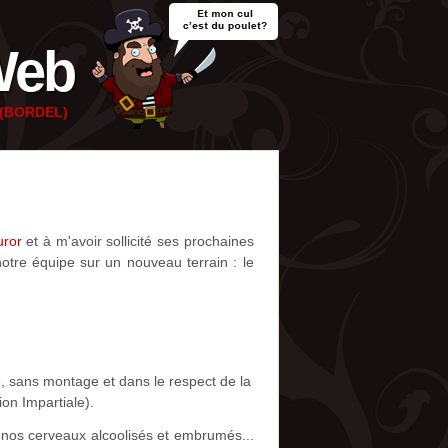
Web
e (BORDEL)
uror
et à m'avoir sollicité ses prochaines
notre équipe sur un nouveau terrain : le
e, sans montage et dans le respect de la
ion Impartiale).
r nos cerveaux alcoolisés et embrumés...