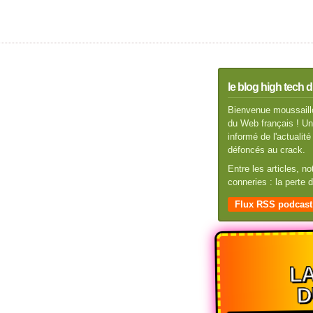
le blog high tech d
Bienvenue moussaillo
du Web français ! Un 
informé de l'actuali
défoncés au crack.
Entre les articles, n
conneries : la perte
Flux RSS podcast
LA
D