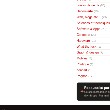
Loisirs de nerds
(50)
Découverte
(45)
Web, blogs etc...
(43)
Sciences et techniques
Software & Apps
(29)
Concepts
(25)
Hardware
(21)
What the fuck
(19)
Graph & design
(7)
Mobiles
(4)
Politique
(1)
concert
(1)
Pognon
(1)
Ressuscité par
✦
Ce site mort depuis de
d'Anthropic. Pas mal,