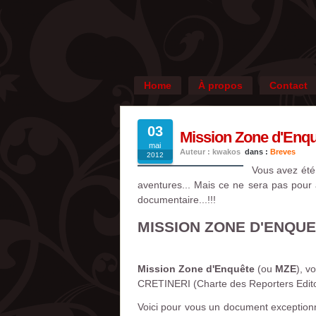
Home
À propos
Contact
03
Mission Zone d'Enqu
mai
Auteur : kwakos
dans :
Breves
2012
Vous avez été
aventures... Mais ce ne sera pas pour a
documentaire...!!!
MISSION ZONE D'ENQU
Mission Zone d'Enquête
(ou
MZE
), v
CRETINERI (Charte des Reporters Editoria
Voici pour vous un document exceptionne