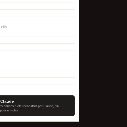
(40)
 Claude
s années a été reconstruit par Claude, l'IA
 pour un robot.