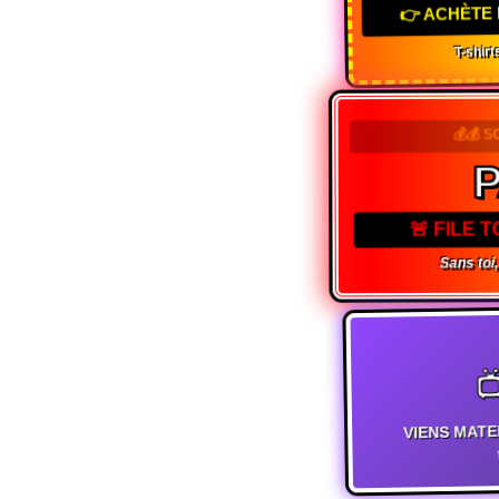
👉 ACHÈTE 
T-shirts
💰💰 S
🚨 FILE 
Sans toi,

VIENS MATE
t