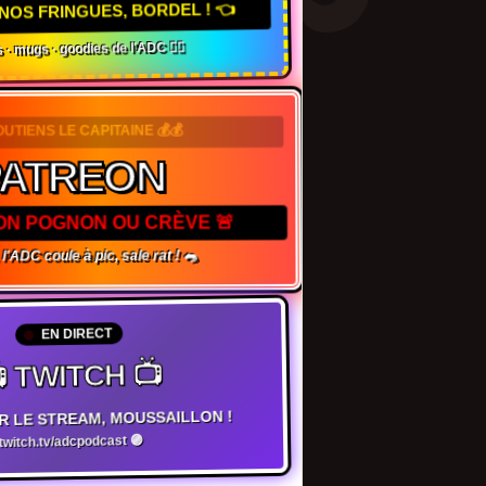
NOS FRINGUES, BORDEL ! 👈
 · mugs · goodies de l'ADC 🏴‍☠️
OUTIENS LE CAPITAINE 💰💰
PATREON
TON POGNON OU CRÈVE 🚨
 l'ADC coule à pic, sale rat ! 🐀
EN DIRECT
 TWITCH 📺
R LE STREAM, MOUSSAILLON !
witch.tv/adcpodcast 🟣