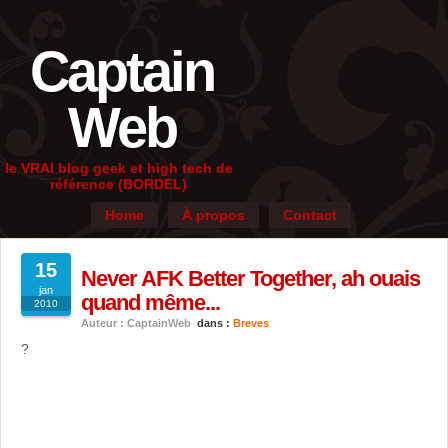
Captain
Web
le VRAI blog geek et high tech de
référence (BORDEL)
Home
À propos
Contact
15
Never AFK Better Together, ah ouais
jan
quand même...
2010
Auteur : CaptainWeb
dans :
Breves
?