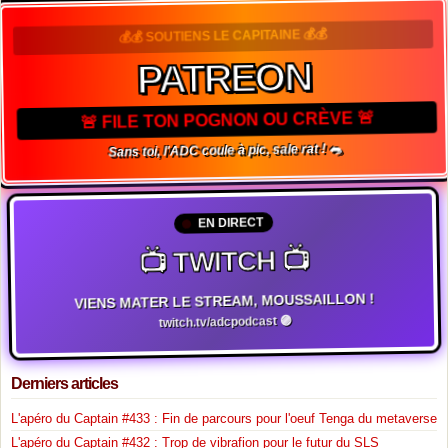
💰💰 SOUTIENS LE CAPITAINE 💰💰
PATREON
🚨 FILE TON POGNON OU CRÈVE 🚨
Sans toi, l'ADC coule à pic, sale rat ! 🐀
EN DIRECT
📺 TWITCH 📺
VIENS MATER LE STREAM, MOUSSAILLON !
twitch.tv/adcpodcast 🟣
Derniers articles
L'apéro du Captain #433 : Fin de parcours pour l'oeuf Tenga du metaverse
L'apéro du Captain #432 : Trop de vibrafion pour le futur du SLS