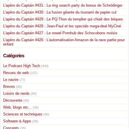
L'apéro du Captain #431 : La ring search party du bonus de Schrödinger
L'apéro du Captain #430 : La fusion géante du tsunami de papier cul
L'apéro du Captain #429 : Le PQ-Thon du templier qui chiait des briques
L'apéro du Captain #428 : Jean-Paul et les specials mega-deal MyCiné
L'apéro du Captain #427 : Le nowel Pornhub des Schocobons moisis
L'apéro du Captain #426 : L'automatisation Amazon de la rave partie pour
enfant
Catégories
Le Podcast High Tech
(443)
Revues de web
(137)
Le navire
(77)
Breves
(65)
Loisirs de nerds
(50)
Découverte
(45)
Web, blogs etc...
(43)
Sciences et techniques
(40)
Software & Apps
(29)
Concepts
(25)