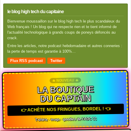
le blog high tech du capitaine
Bienvenue moussaillon sur le blog high tech le plus scandaleux du
Web français ! Un blog qui ne respecte rien et te tient informé de
l'actualité technologique à grands coups de poneys défoncés au
crack.
Entre les articles, notre podcast hebdomadaire et autres conneries :
la perte de temps est garantie à 100%…
Flux RSS podcast
Twitter
🔥 NOUVEAU 🔥
LA BOUTIQUE
DU CAPTAIN
👉 ACHÈTE NOS FRINGUES, BORDEL ! 👈
T-shirts · mugs · goodies de l'ADC 🏴‍☠️