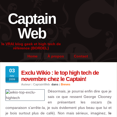
Captain
Web
le VRAI blog geek et high tech de
référence (BORDEL)
Home
À propos
Contact
03
Exclu Wikio : le top high tech de
nov
novembre chez le Captain!
2009
Auteur : CaptainWeb
dans :
Breves
Désormais, je pourrai enfin dire que je
sais ce que ressent George Clooney
en présentant les oscars (la
comparaison s’arrête-la, je suis évidement plus beau que lui et
je bois surtout plus de café). Non mais sérieux, imaginez,
le