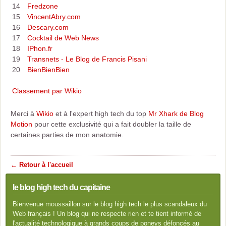
14
Fredzone
15
VincentAbry.com
16
Descary.com
17
Cocktail de Web News
18
IPhon.fr
19
Transnets - Le Blog de Francis Pisani
20
BienBienBien
Classement par Wikio
Merci à
Wikio
et à l'expert high tech du top
Mr Xhark de Blog
Motion
pour cette exclusivité qui a fait doubler la taille de
certaines parties de mon anatomie.
← Retour à l'accueil
le blog high tech du capitaine
Bienvenue moussaillon sur le blog high tech le plus scandaleux du
Web français ! Un blog qui ne respecte rien et te tient informé de
l'actualité technologique à grands coups de poneys défoncés au