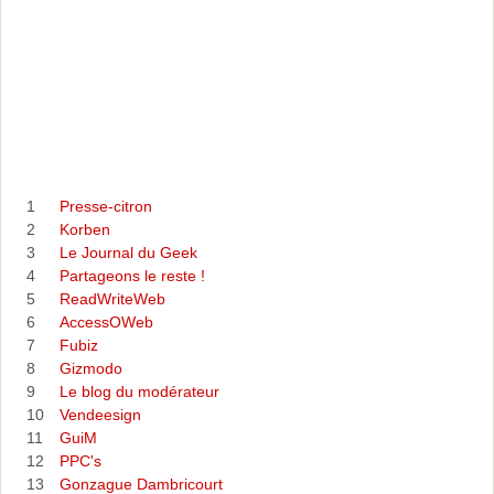
1
Presse-citron
2
Korben
3
Le Journal du Geek
4
Partageons le reste !
5
ReadWriteWeb
6
AccessOWeb
7
Fubiz
8
Gizmodo
9
Le blog du modérateur
10
Vendeesign
11
GuiM
12
PPC's
13
Gonzague Dambricourt