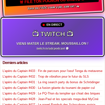
🚨 FILE TON POGNON OU CRÈVE 🚨
Sans toi, l'ADC coule à pic, sale rat ! 🐀
EN DIRECT
📺 TWITCH 📺
VIENS MATER LE STREAM, MOUSSAILLON !
twitch.tv/adcpodcast 🟣
Derniers articles
L'apéro du Captain #433 : Fin de parcours pour l'oeuf Tenga du metaverse
L'apéro du Captain #432 : Trop de vibrafion pour le futur du SLS
L'apéro du Captain #431 : La ring search party du bonus de Schrödinger
L'apéro du Captain #430 : La fusion géante du tsunami de papier cul
L'apéro du Captain #429 : Le PQ-Thon du templier qui chiait des briques
L'apéro du Captain #428 : Jean-Paul et les specials mega-deal MyCiné
L'apéro du Captain #427 : Le nowel Pornhub des Schocobons moisis