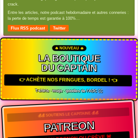
crack.
Entre les articles, notre podcast hebdomadaire et autres conneries :
la perte de temps est garantie à 100%…
Flux RSS podcast
Twitter
🔥 NOUVEAU 🔥
LA BOUTIQUE
DU CAPTAIN
👉 ACHÈTE NOS FRINGUES, BORDEL ! 👈
T-shirts · mugs · goodies de l'ADC 🏴‍☠️
💰💰 SOUTIENS LE CAPITAINE 💰💰
PATREON