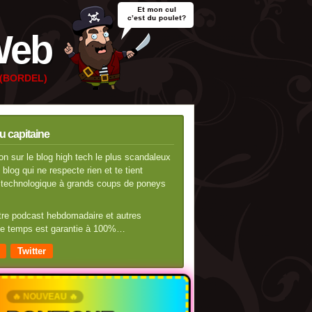
Web
e (BORDEL)
u capitaine
n sur le blog high tech le plus scandaleux
blog qui ne respecte rien et te tient
té technologique à grands coups de poneys
otre podcast hebdomadaire et autres
 de temps est garantie à 100%…
Twitter
🔥 NOUVEAU 🔥