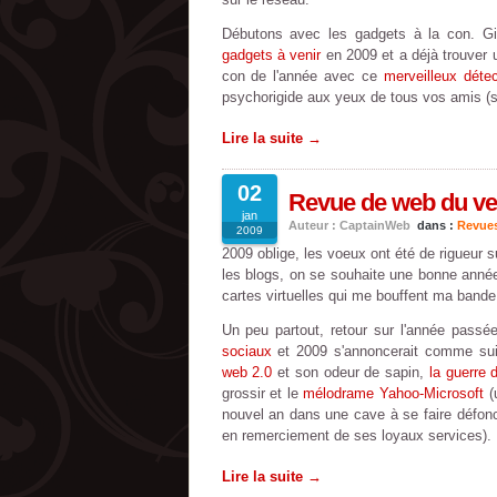
Débutons avec les gadgets à la con. G
gadgets à venir
en 2009 et a déjà trouver u
con de l'année avec ce
merveilleux déte
psychorigide aux yeux de tous vos amis (si
Lire la suite →
02
Revue de web du ven
jan
Auteur : CaptainWeb
dans :
Revue
2009
2009 oblige, les voeux ont été de rigueur s
les blogs, on se souhaite une bonne année
cartes virtuelles qui me bouffent ma band
Un peu partout, retour sur l'année passé
sociaux
et 2009 s'annoncerait comme sui
web 2.0
et son odeur de sapin,
la guerre 
grossir et le
mélodrame Yahoo-Microsoft
(
nouvel an dans une cave à se faire défonce
en remerciement de ses loyaux services).
Lire la suite →