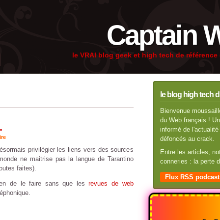
Captain 
le VRAI blog geek et high tech de référenc
le blog high tech d
Bienvenue moussaillo
du Web français ! Un 
.
informé de l'actuali
ire
défoncés au crack.
ésormais privilégier les liens vers des sources
Entre les articles, n
 monde ne maitrise pas la langue de Tarantino
conneries : la perte
outes faites).
Flux RSS podcast
n de le faire sans que les
revues de web
éphonique.