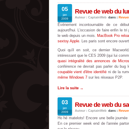
05
Revue de web du lund
jan
Auteur : CaptainWeb
dans :
Revue
2009
Événement incontournable de ce déb
aujourd'hui. L'occasion de faire enfin le t
le web depuis un mois.
MacBook Pro relo
sextoy Apple
. Les paris sont encore ouver
Quoi qu'il en soit, ce dernier Macwor
intéressant que le CES 2009 (qui lui comme
quasi intégralité des annonces de Micros
conférence ne devrait pas parler du bug 
coupable vient d'être identifié
ni de la rum
même Windows 7
sur les réseaux P2P.
Lire la suite →
03
Revue de web du sam
jan
Auteur : CaptainWeb
dans :
Revue
2009
Ho hé matelots! Encore une belle journée p
En ce premier week end de l'année parton
sur le réseau.