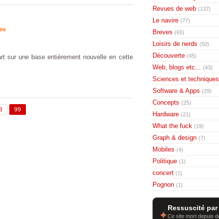
Revues de web
(137)
Le navire
(77)
ire
Breves
(65)
Loisirs de nerds
(50)
Découverte
(45)
rt sur une base entièrement nouvelle en cette
Web, blogs etc...
(43)
Sciences et techniques
Software & Apps
(29)
Concepts
(25)
8
99
Hardware
(21)
What the fuck
(19)
Graph & design
(7)
Mobiles
(4)
Politique
(1)
concert
(1)
Pognon
(1)
Ressuscité par
✦
Ce site mort depuis de