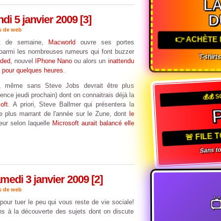
L
D
i 5 janvier 2009 [3]
s de web
👉 ACHÈTE 
ut de semaine,
Macworld
ouvre ses portes
ri parmi les nombreuses rumeurs qui font buzzer
T-shirts
aded
, nouvel
IPhone Nano
ou alors un
inattendu
t
pour quelques heures.
ld, même sans Steve Jobs devrait être plus
💰💰 S
nce jeudi prochain) dont on connaitrais déjà la
oft
. A priori, Steve Ballmer qui présentera la
P
le plus marrant de l'année sur le Zune, dont
le
eur selon laquelle
Microsoft aurait balancé elle
🚨 FILE 
Sans toi, 
edi 3 janvier 2009 [2]
s de web

our tuer le peu qui vous reste de vie sociale!
s à la découverte des sujets dont on discute