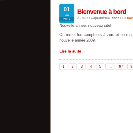
01
Bienvenue à bord
jan
Auteur : CaptainWeb
dans :
Le nav
2009
Nouvelle année, nouveau site!
On remet les compteurs à zéro et on repa
nouvelle année 2009.
Lire la suite →
1
2
3
4
5
…
97
9