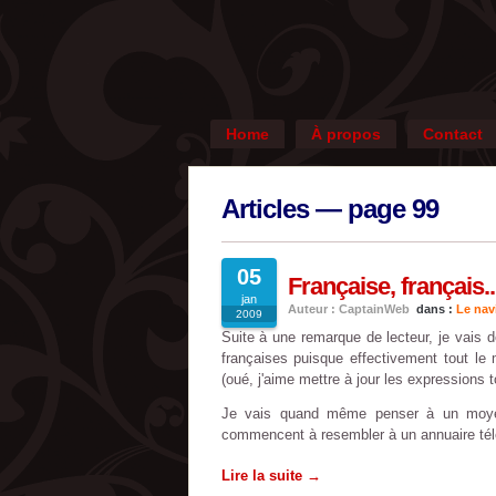
Home
À propos
Contact
Articles — page 99
05
Française, français..
jan
Auteur : CaptainWeb
dans :
Le nav
2009
Suite à une remarque de lecteur, je vais d
françaises puisque effectivement tout le
(oué, j'aime mettre à jour les expressions t
Je vais quand même penser à un moye
commencent à resembler à un annuaire tél
Lire la suite →