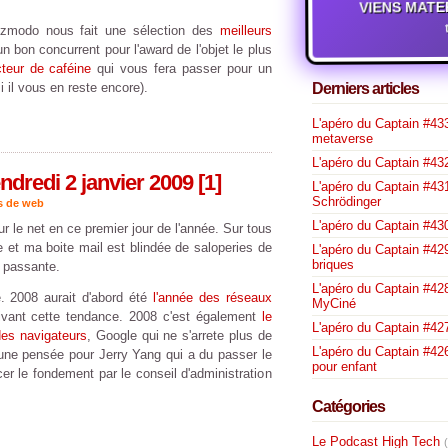
VIENS MATE
izmodo nous fait une sélection des
meilleurs
n bon concurrent pour l'award de l'objet le plus
cteur de caféine
qui vous fera passer pour un
 il vous en reste encore).
Derniers articles
L'apéro du Captain #433
metaverse
L'apéro du Captain #432
dredi 2 janvier 2009 [1]
L'apéro du Captain #431
Schrödinger
s de web
L'apéro du Captain #430
ur le net en ce premier jour de l'année. Sur tous
 et ma boite mail est blindée de saloperies de
L'apéro du Captain #429
briques
e passante.
L'apéro du Captain #428
e. 2008 aurait d'abord été
l'année des réseaux
MyCiné
vant cette tendance. 2008 c'est également
le
L'apéro du Captain #42
des navigateurs
, Google qui ne s'arrete plus de
L'apéro du Captain #426
une pensée pour Jerry Yang qui a du passer le
pour enfant
r le fondement par le conseil d'administration
Catégories
Le Podcast High Tech