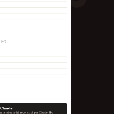
(40)
 Claude
s années a été reconstruit par Claude, l'IA