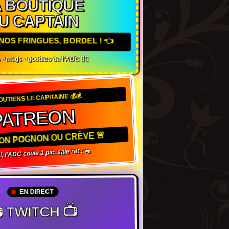
A BOUTIQUE
U CAPTAIN
NOS FRINGUES, BORDEL ! 👈
 · mugs · goodies de l'ADC 🏴‍☠️
OUTIENS LE CAPITAINE 💰💰
ATREON
TON POGNON OU CRÈVE 🚨
l'ADC coule à pic, sale rat ! 🐀
EN DIRECT
 TWITCH 📺