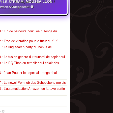
R LE STREAM, MOUSSAILLON !
twitch.tv/adcpodcast 🟣
 : Fin de parcours pour l'oeuf Tenga du
 : Trop de vibrafion pour le futur du SLS
 : La ring search party du bonus de
 : La fusion géante du tsunami de papier cul
 : Le PQ-Thon du templier qui chiait des
 : Jean-Paul et les specials mega-deal
7 : Le nowel Pornhub des Schocobons moisis
 : L'automatisation Amazon de la rave partie
(443)