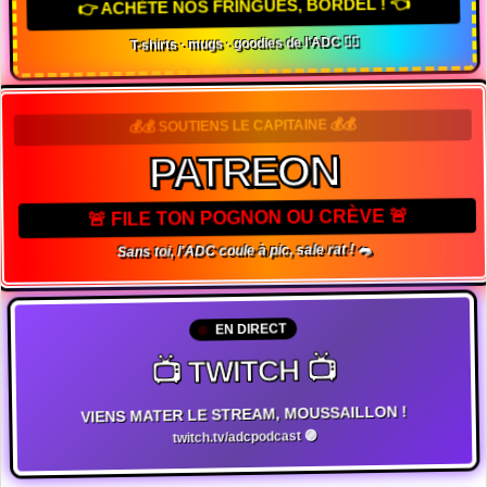
👉 ACHÈTE NOS FRINGUES, BORDEL ! 👈
T-shirts · mugs · goodies de l'ADC 🏴‍☠️
💰💰 SOUTIENS LE CAPITAINE 💰💰
PATREON
🚨 FILE TON POGNON OU CRÈVE 🚨
Sans toi, l'ADC coule à pic, sale rat ! 🐀
EN DIRECT
📺 TWITCH 📺
VIENS MATER LE STREAM, MOUSSAILLON !
twitch.tv/adcpodcast 🟣