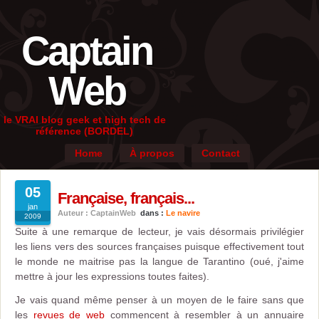
Captain
Web
le VRAI blog geek et high tech de
référence (BORDEL)
Home
À propos
Contact
05
Française, français...
jan
Auteur : CaptainWeb
dans :
Le navire
2009
Suite à une remarque de lecteur, je vais désormais privilégier
les liens vers des sources françaises puisque effectivement tout
le monde ne maitrise pas la langue de Tarantino (oué, j'aime
mettre à jour les expressions toutes faites).
Je vais quand même penser à un moyen de le faire sans que
les
revues de web
commencent à resembler à un annuaire