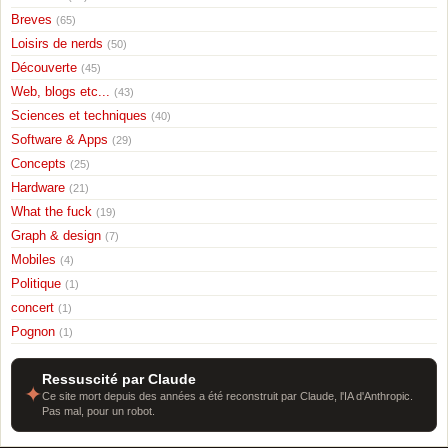
Breves
(65)
Loisirs de nerds
(50)
Découverte
(45)
Web, blogs etc...
(43)
Sciences et techniques
(40)
Software & Apps
(29)
Concepts
(25)
Hardware
(21)
What the fuck
(19)
Graph & design
(7)
Mobiles
(4)
Politique
(1)
concert
(1)
Pognon
(1)
Ressuscité par Claude
✦
Ce site mort depuis des années a été reconstruit par Claude, l'IA d'Anthropic.
Pas mal, pour un robot.