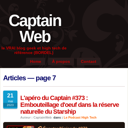
Captain
Web
le VRAI blog geek et high tech de
référence (BORDEL)
Home
À propos
Contact
Articles — page 7
21
L'apéro du Captain #373 :
mai
Embouteillage d'oeuf dans la réserve
2023
naturelle du Starship
Auteur : CaptainWeb
dans :
Le Podcast High Tech