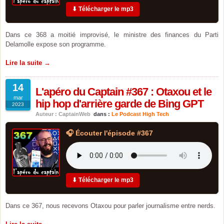
⬇ Télécharger le mp3
Dans ce 368 a moitié improvisé, le ministre des finances du Parti
Delamolle expose son programme.
Lire la suite →
14
L'apéro du Captain #367 : Otaxou et le
mar
hip hop d'arrière garde de Bing GPT
2023
Auteur : CaptainWeb
dans :
Le Podcast High Tech
🎧 Écouter l'épisode #367
⬇ Télécharger le mp3
Dans ce 367, nous recevons Otaxou pour parler journalisme entre nerds.