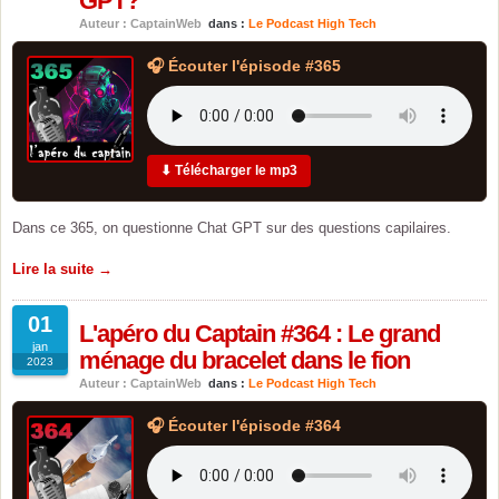
GPT?
Auteur : CaptainWeb
dans :
Le Podcast High Tech
🎧 Écouter l'épisode #365
⬇ Télécharger le mp3
Dans ce 365, on questionne Chat GPT sur des questions capilaires.
Lire la suite →
01
L'apéro du Captain #364 : Le grand
jan
ménage du bracelet dans le fion
2023
Auteur : CaptainWeb
dans :
Le Podcast High Tech
🎧 Écouter l'épisode #364