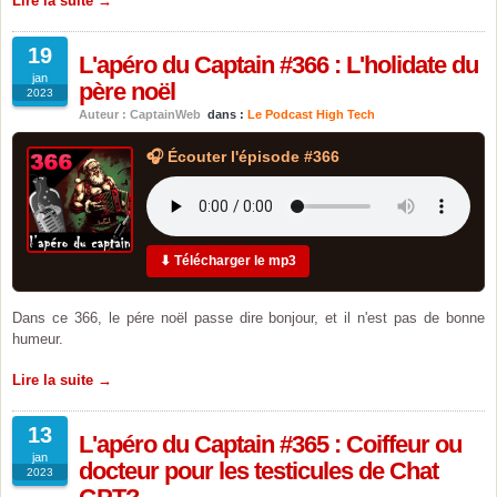
Lire la suite →
19
L'apéro du Captain #366 : L'holidate du
jan
père noël
2023
Auteur : CaptainWeb
dans :
Le Podcast High Tech
🎧 Écouter l'épisode #366
⬇ Télécharger le mp3
Dans ce 366, le pére noël passe dire bonjour, et il n'est pas de bonne
humeur.
Lire la suite →
13
L'apéro du Captain #365 : Coiffeur ou
jan
docteur pour les testicules de Chat
2023