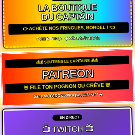
LA BOUTIQUE
DU CAPTAIN
👉 ACHÈTE NOS FRINGUES, BORDEL ! 👈
T-shirts · mugs · goodies de l'ADC 🏴‍☠️
💰💰 SOUTIENS LE CAPITAINE 💰💰
PATREON
🚨 FILE TON POGNON OU CRÈVE 🚨
Sans toi, l'ADC coule à pic, sale rat ! 🐀
EN DIRECT
📺 TWITCH 📺