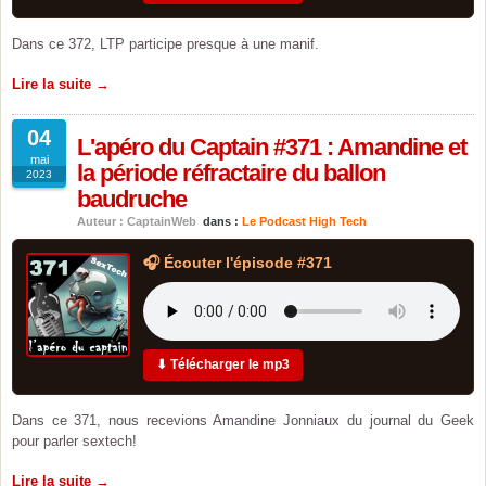
Dans ce 372, LTP participe presque à une manif.
Lire la suite →
04
L'apéro du Captain #371 : Amandine et
mai
la période réfractaire du ballon
2023
baudruche
Auteur : CaptainWeb
dans :
Le Podcast High Tech
🎧 Écouter l'épisode #371
⬇ Télécharger le mp3
Dans ce 371, nous recevions Amandine Jonniaux du journal du Geek
pour parler sextech!
Lire la suite →