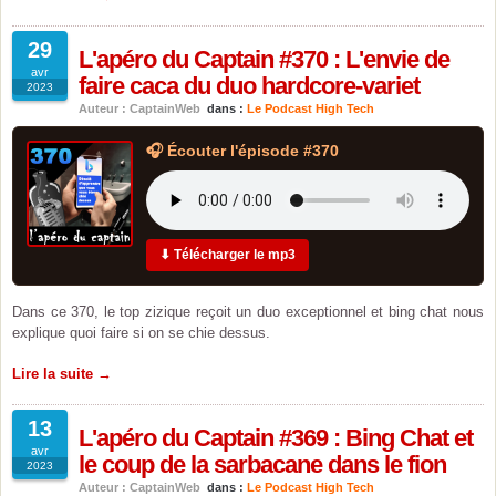
29
L'apéro du Captain #370 : L'envie de
avr
faire caca du duo hardcore-variet
2023
Auteur : CaptainWeb
dans :
Le Podcast High Tech
🎧 Écouter l'épisode #370
⬇ Télécharger le mp3
Dans ce 370, le top zizique reçoit un duo exceptionnel et bing chat nous
explique quoi faire si on se chie dessus.
Lire la suite →
13
L'apéro du Captain #369 : Bing Chat et
avr
le coup de la sarbacane dans le fion
2023
Auteur : CaptainWeb
dans :
Le Podcast High Tech