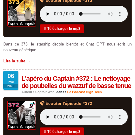
🎧 Écouter l'épisode #373
⬇ Télécharger le mp3
Dans ce 373, le starship décole bientôt et Chat GPT nous écrit un
nouveau générique.
Lire la suite →
06
L'apéro du Captain #372 : Le nettoyage
mai
de poubelles du wazzuf de basse tenue
2023
Auteur : CaptainWeb
dans :
Le Podcast High Tech
🎧 Écouter l'épisode #372
⬇ Télécharger le mp3