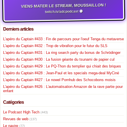
VIENS MATER LE STREAM, MOUSSAILLON !
twitch.tv/adcpodcast 🟣
Derniers articles
L'apéro du Captain #433 : Fin de parcours pour l'oeuf Tenga du metaverse
L'apéro du Captain #432 : Trop de vibrafion pour le futur du SLS
L'apéro du Captain #431 : La ring search party du bonus de Schrödinger
L'apéro du Captain #430 : La fusion géante du tsunami de papier cul
L'apéro du Captain #429 : Le PQ-Thon du templier qui chiait des briques
L'apéro du Captain #428 : Jean-Paul et les specials mega-deal MyCiné
L'apéro du Captain #427 : Le nowel Pornhub des Schocobons moisis
L'apéro du Captain #426 : L'automatisation Amazon de la rave partie pour
enfant
Catégories
Le Podcast High Tech
(443)
Revues de web
(137)
Le navire
(77)