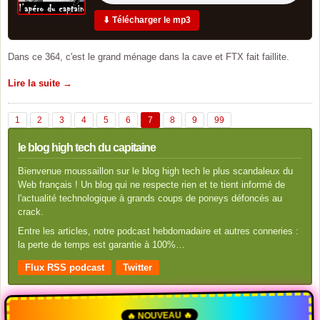
⬇ Télécharger le mp3
Dans ce 364, c'est le grand ménage dans la cave et FTX fait faillite.
Lire la suite →
1
2
3
4
5
6
7
8
9
99
le blog high tech du capitaine
Bienvenue moussaillon sur le blog high tech le plus scandaleux du
Web français ! Un blog qui ne respecte rien et te tient informé de
l'actualité technologique à grands coups de poneys défoncés au
crack.
Entre les articles, notre podcast hebdomadaire et autres conneries :
la perte de temps est garantie à 100%…
Flux RSS podcast
Twitter
🔥 NOUVEAU 🔥