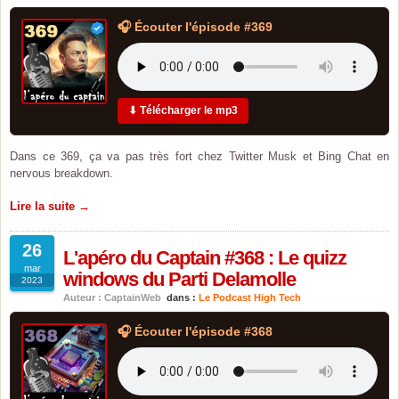
🎧 Écouter l'épisode #369
⬇ Télécharger le mp3
Dans ce 369, ça va pas très fort chez Twitter Musk et Bing Chat en
nervous breakdown.
Lire la suite →
26
L'apéro du Captain #368 : Le quizz
mar
windows du Parti Delamolle
2023
Auteur : CaptainWeb
dans :
Le Podcast High Tech
🎧 Écouter l'épisode #368