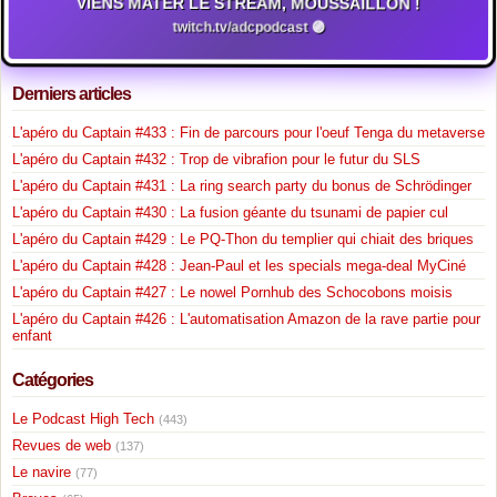
VIENS MATER LE STREAM, MOUSSAILLON !
twitch.tv/adcpodcast 🟣
Derniers articles
L'apéro du Captain #433 : Fin de parcours pour l'oeuf Tenga du metaverse
L'apéro du Captain #432 : Trop de vibrafion pour le futur du SLS
L'apéro du Captain #431 : La ring search party du bonus de Schrödinger
L'apéro du Captain #430 : La fusion géante du tsunami de papier cul
L'apéro du Captain #429 : Le PQ-Thon du templier qui chiait des briques
L'apéro du Captain #428 : Jean-Paul et les specials mega-deal MyCiné
L'apéro du Captain #427 : Le nowel Pornhub des Schocobons moisis
L'apéro du Captain #426 : L'automatisation Amazon de la rave partie pour
enfant
Catégories
Le Podcast High Tech
(443)
Revues de web
(137)
Le navire
(77)