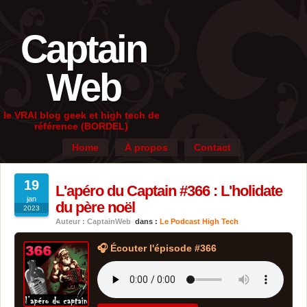
Captain
Web
le VRAI blog geek et high tech de
référence (BORDEL)
Home
À propos
Contact
19
L'apéro du Captain #366 : L'holidate
jan
du père noël
2023
Auteur : CaptainWeb
dans :
Le Podcast High Tech
🎧 Écouter l'épisode #366