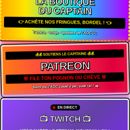
LA BOUTIQUE
DU CAPTAIN
👉 ACHÈTE NOS FRINGUES, BORDEL ! 👈
T-shirts · mugs · goodies de l'ADC 🏴‍☠️
💰💰 SOUTIENS LE CAPITAINE 💰💰
PATREON
🚨 FILE TON POGNON OU CRÈVE 🚨
Sans toi, l'ADC coule à pic, sale rat ! 🐀
EN DIRECT
📺 TWITCH 📺