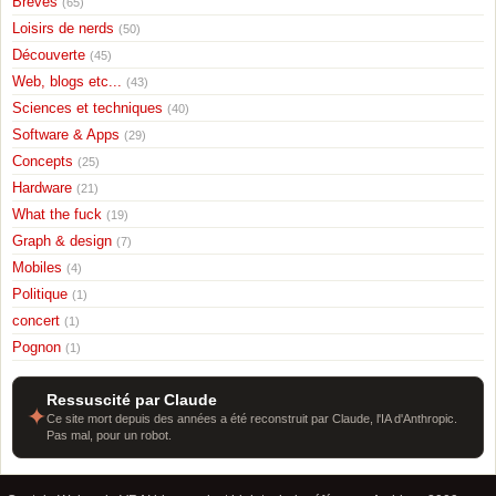
Breves
(65)
Loisirs de nerds
(50)
Découverte
(45)
Web, blogs etc...
(43)
Sciences et techniques
(40)
Software & Apps
(29)
Concepts
(25)
Hardware
(21)
What the fuck
(19)
Graph & design
(7)
Mobiles
(4)
Politique
(1)
concert
(1)
Pognon
(1)
Ressuscité par Claude
✦
Ce site mort depuis des années a été reconstruit par Claude, l'IA d'Anthropic.
Pas mal, pour un robot.