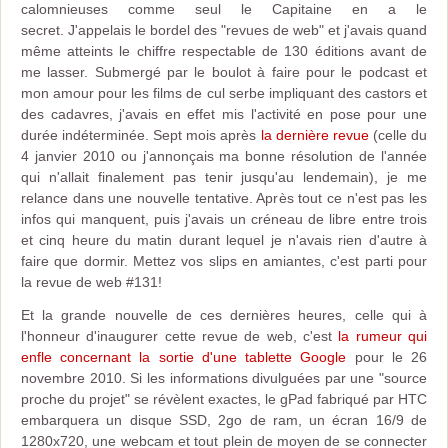
calomnieuses comme seul le Capitaine en a le
secret. J'appelais le bordel des "revues de web" et j'avais quand
même atteints le chiffre respectable de 130 éditions avant de
me lasser. Submergé par le boulot à faire pour le podcast et
mon amour pour les films de cul serbe impliquant des castors et
des cadavres, j'avais en effet mis l'activité en pose pour une
durée indéterminée. Sept mois après
la dernière revue
(celle du
4 janvier 2010 ou j'annonçais ma bonne résolution de l'année
qui n'allait finalement pas tenir jusqu'au lendemain), je me
relance dans une nouvelle tentative. Après tout ce n'est pas les
infos qui manquent, puis j'avais un créneau de libre entre trois
et cinq heure du matin durant lequel je n'avais rien d'autre à
faire que dormir. Mettez vos slips en amiantes, c'est parti pour
la revue de web #131!
Et la grande nouvelle de ces dernières heures, celle qui à
l'honneur d'inaugurer cette revue de web, c'est
la rumeur qui
enfle concernant la sortie d'une tablette Google
pour le 26
novembre 2010. Si les informations divulguées par une "source
proche du projet" se révèlent exactes, le gPad fabriqué par HTC
embarquera un disque SSD, 2go de ram, un écran 16/9 de
1280x720, une webcam et tout plein de moyen de se connecter