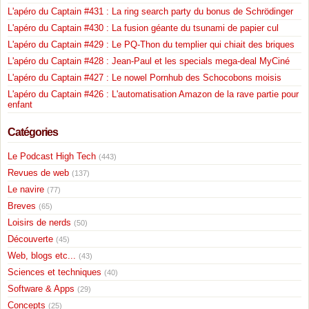
L'apéro du Captain #431 : La ring search party du bonus de Schrödinger
L'apéro du Captain #430 : La fusion géante du tsunami de papier cul
L'apéro du Captain #429 : Le PQ-Thon du templier qui chiait des briques
L'apéro du Captain #428 : Jean-Paul et les specials mega-deal MyCiné
L'apéro du Captain #427 : Le nowel Pornhub des Schocobons moisis
L'apéro du Captain #426 : L'automatisation Amazon de la rave partie pour
enfant
Catégories
Le Podcast High Tech
(443)
Revues de web
(137)
Le navire
(77)
Breves
(65)
Loisirs de nerds
(50)
Découverte
(45)
Web, blogs etc...
(43)
Sciences et techniques
(40)
Software & Apps
(29)
Concepts
(25)