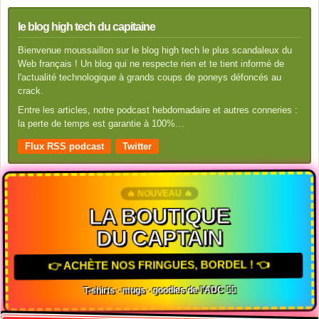
le blog high tech du capitaine
Bienvenue moussaillon sur le blog high tech le plus scandaleux du
Web français ! Un blog qui ne respecte rien et te tient informé de
l'actualité technologique à grands coups de poneys défoncés au
crack.
Entre les articles, notre podcast hebdomadaire et autres conneries :
la perte de temps est garantie à 100%…
Flux RSS podcast
Twitter
🔥 NOUVEAU 🔥
LA BOUTIQUE
DU CAPTAIN
👉 ACHÈTE NOS FRINGUES, BORDEL ! 👈
T-shirts · mugs · goodies de l'ADC 🏴‍☠️