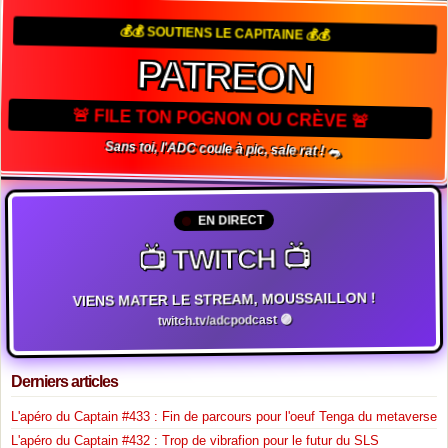
💰💰 SOUTIENS LE CAPITAINE 💰💰
PATREON
🚨 FILE TON POGNON OU CRÈVE 🚨
Sans toi, l'ADC coule à pic, sale rat ! 🐀
EN DIRECT
📺 TWITCH 📺
VIENS MATER LE STREAM, MOUSSAILLON !
twitch.tv/adcpodcast 🟣
Derniers articles
L'apéro du Captain #433 : Fin de parcours pour l'oeuf Tenga du metaverse
L'apéro du Captain #432 : Trop de vibrafion pour le futur du SLS