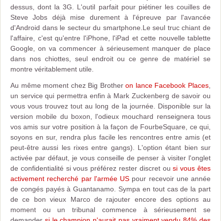
dessus, dont la 3G. L'outil parfait pour piétiner les couilles de
Steve Jobs déjà mise durement à l'épreuve par l'avancée
d'Android dans le secteur du smartphone.Le seul truc chiant de
l'affaire, c'est qu'entre l'iPhone, l'iPad et cette nouvelle tablette
Google, on va commencer à sérieusement manquer de place
dans nos chiottes, seul endroit ou ce genre de matériel se
montre véritablement utile.
Au même moment chez Big Brother
on lance Facebook Places
,
un service qui permettra enfin à Mark Zuckenberg de savoir ou
vous vous trouvez tout au long de la journée. Disponible sur la
version mobile du boxon, l'odieux mouchard renseignera tous
vos amis sur votre position à la façon de FourbeSquare, ce qui,
soyons en sur, rendra plus facile les rencontres entre amis (et
peut-être aussi les rixes entre gangs). L'option étant bien sur
activée par défaut, je vous conseille de penser à visiter l'onglet
de confidentialité si vous préférez rester discret ou
si vous êtes
activement recherché par l'armée US
pour recevoir une année
de congés payés à Guantanamo. Sympa en tout cas de la part
de ce bon vieux Marco de rajouter encore des options au
moment ou un tribunal commence à sérieusement se
demander
si le champion n'aurait pas vraiment vendu 84% des