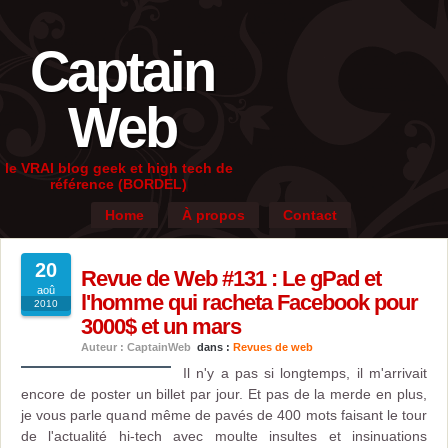
Captain
Web
le VRAI blog geek et high tech de
référence (BORDEL)
Home
À propos
Contact
20
Revue de Web #131 : Le gPad et
aoû
l'homme qui racheta Facebook pour
2010
3000$ et un mars
Auteur : CaptainWeb
dans :
Revues de web
Il n'y a pas si longtemps, il m'arrivait
encore de poster un billet par jour. Et pas de la merde en plus,
je vous parle quand même de pavés de 400 mots faisant le tour
de l'actualité hi-tech avec moulte insultes et insinuations