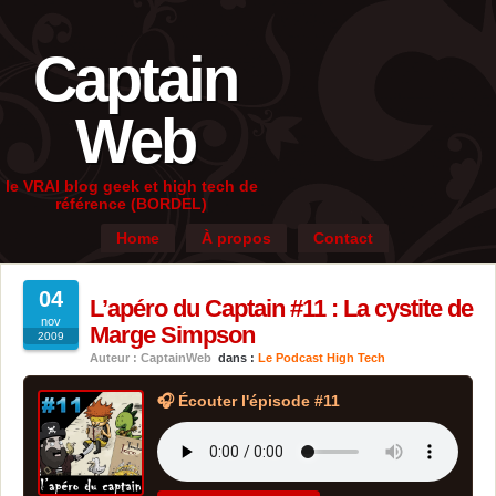
Captain
Web
le VRAI blog geek et high tech de
référence (BORDEL)
Home
À propos
Contact
04
L’apéro du Captain #11 : La cystite de
nov
Marge Simpson
2009
Auteur : CaptainWeb
dans :
Le Podcast High Tech
🎧 Écouter l'épisode #11