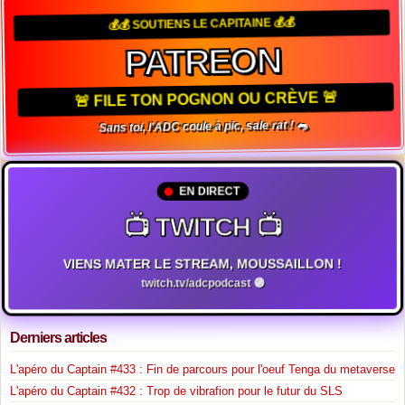
💰💰 SOUTIENS LE CAPITAINE 💰💰
PATREON
🚨 FILE TON POGNON OU CRÈVE 🚨
Sans toi, l'ADC coule à pic, sale rat ! 🐀
EN DIRECT
📺 TWITCH 📺
VIENS MATER LE STREAM, MOUSSAILLON !
twitch.tv/adcpodcast 🟣
Derniers articles
L'apéro du Captain #433 : Fin de parcours pour l'oeuf Tenga du metaverse
L'apéro du Captain #432 : Trop de vibrafion pour le futur du SLS