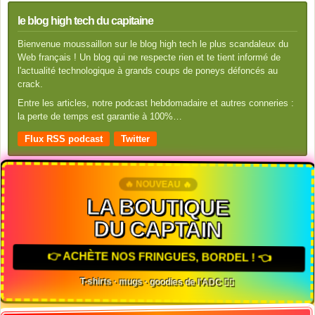
le blog high tech du capitaine
Bienvenue moussaillon sur le blog high tech le plus scandaleux du
Web français ! Un blog qui ne respecte rien et te tient informé de
l'actualité technologique à grands coups de poneys défoncés au
crack.
Entre les articles, notre podcast hebdomadaire et autres conneries :
la perte de temps est garantie à 100%…
Flux RSS podcast
Twitter
🔥 NOUVEAU 🔥
LA BOUTIQUE
DU CAPTAIN
👉 ACHÈTE NOS FRINGUES, BORDEL ! 👈
T-shirts · mugs · goodies de l'ADC 🏴‍☠️