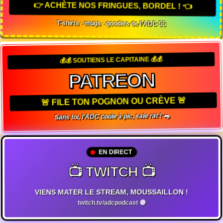
👉 ACHÈTE NOS FRINGUES, BORDEL ! 👈
T-shirts · mugs · goodies de l'ADC 🏴‍☠️
💰💰 SOUTIENS LE CAPITAINE 💰💰
PATREON
🚨 FILE TON POGNON OU CRÈVE 🚨
Sans toi, l'ADC coule à pic, sale rat ! 🐀
EN DIRECT
📺 TWITCH 📺
VIENS MATER LE STREAM, MOUSSAILLON !
twitch.tv/adcpodcast 🟣