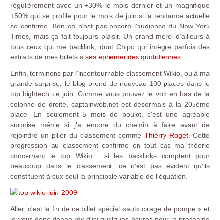
régulièrement avec un +30% le mois dernier et un magnifique
+50% qui se profile pour le mois de juin si la tendance actuelle
se confirme. Bon ce n’est pas encore l'audience du New York
Times, mais ça fait toujours plaisir. Un grand merci d’ailleurs à
tous ceux qui me backlink, dont Chipo qui intègre parfois des
extraits de mes billets à
ses ephemérides quotidiennes
.
Enfin, terminons par l'incontournable classement Wikio, ou à ma
grande surprise, le blog prend de nouveau 100 places dans le
top hightech de juin. Comme vous pouvez le voir en bas de la
colonne de droite, captainweb.net est désormais à la 205ème
place. En seulement 5 mois de boulot, c'est une agréable
surprise même si j'ai encore du chemin à faire avant de
rejoindre un pilier du classement comme
Thierry Roget
. Cette
progression au classement confirme en tout cas ma théorie
concernant le top Wikio : si les backlinks comptent pour
beaucoup dans le classement, ce n'est pas évident qu'ils
constituent à eux seul la principale variable de l'équation.
Aller, c'est la fin de ce billet spécial «auto cirage de pompe » et
je vous donc donne rdv d'ici quelques heures pour la prochaine