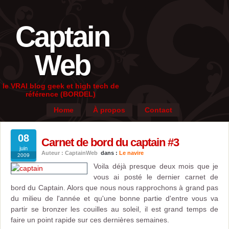
Captain
Web
le VRAI blog geek et high tech de
référence (BORDEL)
Home
À propos
Contact
08
Carnet de bord du captain #3
juin
Auteur : CaptainWeb
dans :
Le navire
2009
Voila déjà presque deux mois que je
vous ai posté le dernier carnet de
bord du Captain. Alors que nous nous rapprochons à grand pas
du milieu de l'année et qu'une bonne partie d'entre vous va
partir se bronzer les couilles au soleil, il est grand temps de
faire un point rapide sur ces dernières semaines.