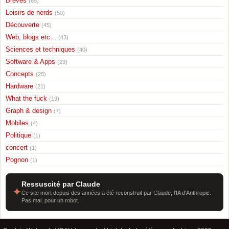
Breves
(65)
Loisirs de nerds
(50)
Découverte
(45)
Web, blogs etc...
(43)
Sciences et techniques
(40)
Software & Apps
(29)
Concepts
(25)
Hardware
(21)
What the fuck
(19)
Graph & design
(7)
Mobiles
(4)
Politique
(1)
concert
(1)
Pognon
(1)
Ressuscité par Claude
✦
Ce site mort depuis des années a été reconstruit par Claude, l'IA d'Anthropic.
Pas mal, pour un robot.