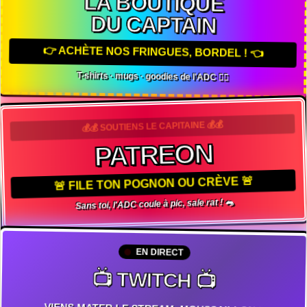
LA BOUTIQUE
DU CAPTAIN
👉 ACHÈTE NOS FRINGUES, BORDEL ! 👈
T-shirts · mugs · goodies de l'ADC 🏴‍☠️
💰💰 SOUTIENS LE CAPITAINE 💰💰
PATREON
🚨 FILE TON POGNON OU CRÈVE 🚨
Sans toi, l'ADC coule à pic, sale rat ! 🐀
EN DIRECT
📺 TWITCH 📺