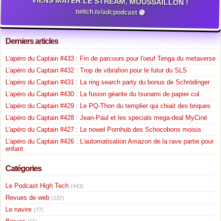
VIENS MATER LE STREAM, MOUSSAILLON !
twitch.tv/adcpodcast 🟣
Derniers articles
L'apéro du Captain #433 : Fin de parcours pour l'oeuf Tenga du metaverse
L'apéro du Captain #432 : Trop de vibrafion pour le futur du SLS
L'apéro du Captain #431 : La ring search party du bonus de Schrödinger
L'apéro du Captain #430 : La fusion géante du tsunami de papier cul
L'apéro du Captain #429 : Le PQ-Thon du templier qui chiait des briques
L'apéro du Captain #428 : Jean-Paul et les specials mega-deal MyCiné
L'apéro du Captain #427 : Le nowel Pornhub des Schocobons moisis
L'apéro du Captain #426 : L'automatisation Amazon de la rave partie pour
enfant
Catégories
Le Podcast High Tech
(443)
Revues de web
(137)
Le navire
(77)