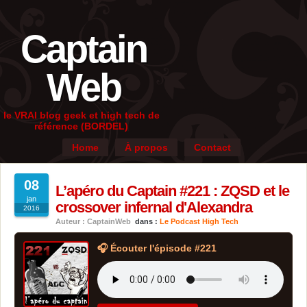
Captain
Web
le VRAI blog geek et high tech de
référence (BORDEL)
Home
À propos
Contact
08
L’apéro du Captain #221 : ZQSD et le
jan
crossover infernal d'Alexandra
2016
Auteur : CaptainWeb
dans :
Le Podcast High Tech
🎧 Écouter l'épisode #221