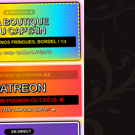
🔥 NOUVEAU 🔥
 BOUTIQUE
U CAPTAIN
NOS FRINGUES, BORDEL ! 👈
 · mugs · goodies de l'ADC 🏴‍☠️
OUTIENS LE CAPITAINE 💰💰
PATREON
TON POGNON OU CRÈVE 🚨
 l'ADC coule à pic, sale rat ! 🐀
EN DIRECT