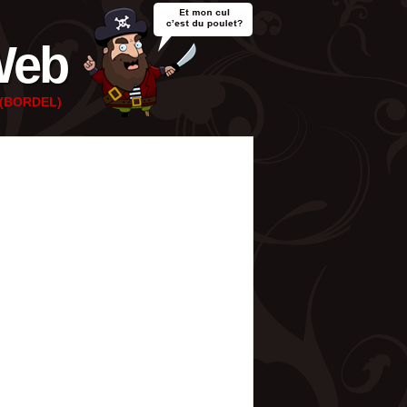
Web
e (BORDEL)