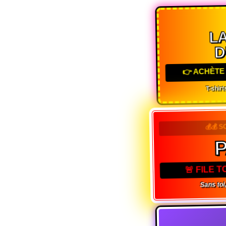
LA
D
👉 ACHÈTE 
T-shirts
💰💰 S
🚨 FILE 
Sans toi,