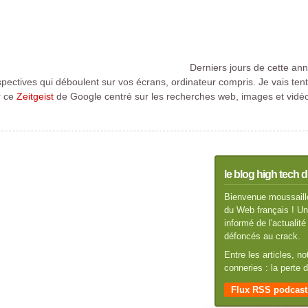
Derniers jours de cette a
ectives qui déboulent sur vos écrans, ordinateur compris. Je vais tent
r ce
Zeitgeist
de Google centré sur les recherches web, images et vidéo.
le blog high tech d
Bienvenue moussaillo
du Web français ! Un 
informé de l'actuali
défoncés au crack.
Entre les articles, n
conneries : la perte
Flux RSS podcast