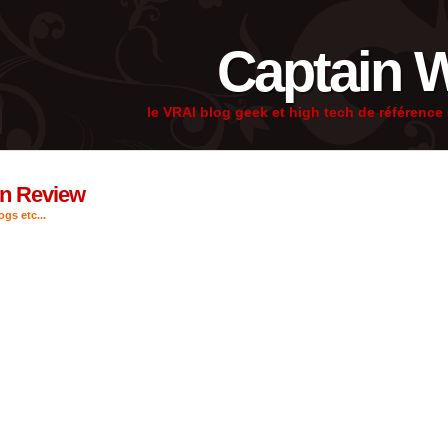
Captain 
le VRAI blog geek et high tech de référenc
 in Review
gs etc...