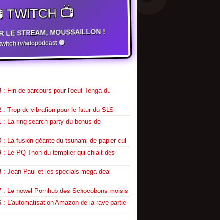
 TWITCH 📺
R LE STREAM, MOUSSAILLON !
witch.tv/adcpodcast 🟣
 : Fin de parcours pour l'oeuf Tenga du
 : Trop de vibrafion pour le futur du SLS
 : La ring search party du bonus de
 : La fusion géante du tsunami de papier cul
 : Le PQ-Thon du templier qui chiait des
 : Jean-Paul et les specials mega-deal
7 : Le nowel Pornhub des Schocobons moisis
 : L'automatisation Amazon de la rave partie