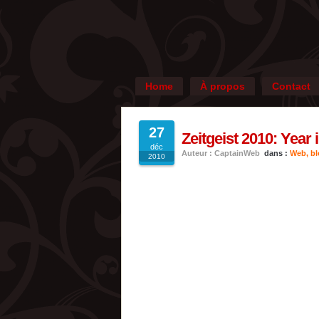
Home
À propos
Contact
27
Zeitgeist 2010: Year
déc
Auteur : CaptainWeb
dans :
Web, blo
2010