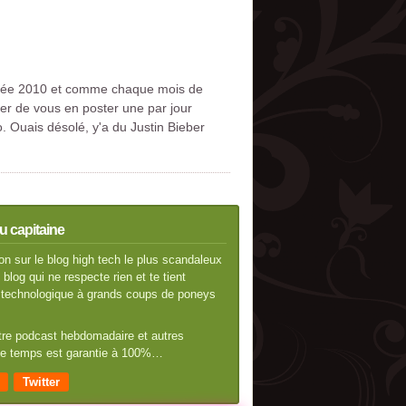
nnée 2010 et comme chaque mois de
er de vous en poster une par jour
 Ouais désolé, y'a du Justin Bieber
u capitaine
n sur le blog high tech le plus scandaleux
blog qui ne respecte rien et te tient
té technologique à grands coups de poneys
otre podcast hebdomadaire et autres
 de temps est garantie à 100%…
Twitter