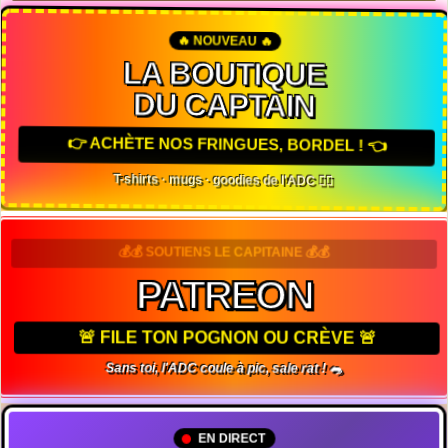
🔥 NOUVEAU 🔥
LA BOUTIQUE
DU CAPTAIN
👉 ACHÈTE NOS FRINGUES, BORDEL ! 👈
T-shirts · mugs · goodies de l'ADC 🏴‍☠️
💰💰 SOUTIENS LE CAPITAINE 💰💰
PATREON
🚨 FILE TON POGNON OU CRÈVE 🚨
Sans toi, l'ADC coule à pic, sale rat ! 🐀
EN DIRECT