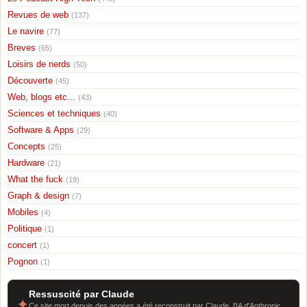
Revues de web
(137)
Le navire
(77)
Breves
(65)
Loisirs de nerds
(50)
Découverte
(45)
Web, blogs etc...
(43)
Sciences et techniques
(40)
Software & Apps
(29)
Concepts
(25)
Hardware
(21)
What the fuck
(19)
Graph & design
(7)
Mobiles
(4)
Politique
(1)
concert
(1)
Pognon
(1)
Ressuscité par Claude
✦
Ce site mort depuis des années a été reconstruit par Claude, l'IA d'Anthropic.