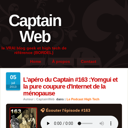
Captain
Web
le VRAI blog geek et high tech de
référence (BORDEL)
Home
À propos
Contact
05
L’apéro du Captain #163 :Yomgui et
juil
la pure coupure d'Internet de la
2013
ménopause
Auteur : CaptainWeb
dans :
Le Podcast High Tech
🎧 Écouter l'épisode #163