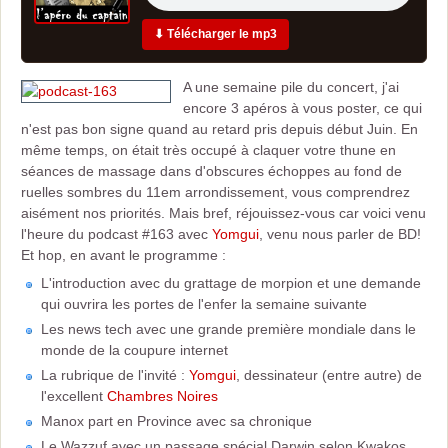
⬇ Télécharger le mp3
A une semaine pile du concert, j'ai
encore 3 apéros à vous poster, ce qui
n'est pas bon signe quand au retard pris depuis début Juin. En
même temps, on était très occupé à claquer votre thune en
séances de massage dans d'obscures échoppes au fond de
ruelles sombres du 11em arrondissement, vous comprendrez
aisément nos priorités. Mais bref, réjouissez-vous car voici venu
l'heure du podcast #163 avec
Yomgui
, venu nous parler de BD!
Et hop, en avant le programme :
L'introduction avec du grattage de morpion et une demande
qui ouvrira les portes de l'enfer la semaine suivante
Les news tech avec une grande première mondiale dans le
monde de la coupure internet
La rubrique de l'invité :
Yomgui
, dessinateur (entre autre) de
l'excellent
Chambres Noires
Manox part en Province avec sa chronique
Le Wazzuf avec un passage spécial Darwin selon Kwakos