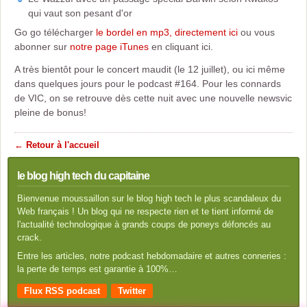
qui vaut son pesant d'or
Go go télécharger
le bordel en mp3, directement ici
ou vous
abonner sur
notre page iTunes
en cliquant ici.
A très bientôt pour le concert maudit (le 12 juillet), ou ici même
dans quelques jours pour le podcast #164. Pour les connards
de VIC, on se retrouve dès cette nuit avec une nouvelle newsvic
pleine de bonus!
← Retour à l'accueil
le blog high tech du capitaine
Bienvenue moussaillon sur le blog high tech le plus scandaleux du
Web français ! Un blog qui ne respecte rien et te tient informé de
l'actualité technologique à grands coups de poneys défoncés au
crack.
Entre les articles, notre podcast hebdomadaire et autres conneries :
la perte de temps est garantie à 100%…
Flux RSS podcast
Twitter