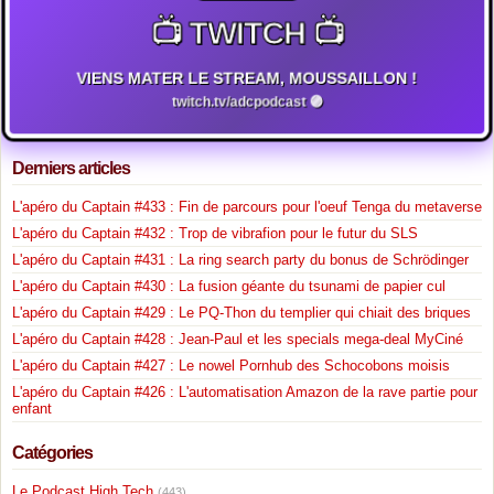
📺 TWITCH 📺
VIENS MATER LE STREAM, MOUSSAILLON !
twitch.tv/adcpodcast 🟣
Derniers articles
L'apéro du Captain #433 : Fin de parcours pour l'oeuf Tenga du metaverse
L'apéro du Captain #432 : Trop de vibrafion pour le futur du SLS
L'apéro du Captain #431 : La ring search party du bonus de Schrödinger
L'apéro du Captain #430 : La fusion géante du tsunami de papier cul
L'apéro du Captain #429 : Le PQ-Thon du templier qui chiait des briques
L'apéro du Captain #428 : Jean-Paul et les specials mega-deal MyCiné
L'apéro du Captain #427 : Le nowel Pornhub des Schocobons moisis
L'apéro du Captain #426 : L'automatisation Amazon de la rave partie pour
enfant
Catégories
Le Podcast High Tech
(443)