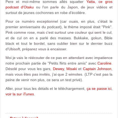
Pere et moi-même sommes allés squatter
Yatta, ce gros
podcast d'Otaku
ou l'on parle du Japon, de jeux vidéos et
surtout de jeunes cochonnes en robe d'écolière.
Pour ce numéro exceptionnel (car ouais, en plus, c'était le
premier anniversaire du podcast), le thème imposé était "Pink".
Pink comme rose, mais c'est surtout une couleur qui sent le cul,
et de cul on en a parlé des masses. Bukkake, gokun, Bible
black et tout le bordel, sans oublier bien sur le dernier buzz
d'Ubisoft, préparez vous à encaisser.
Moi je vais le réécouter de ce pas en attendant avec impatience
notre prochain partie de "Petits flirts entre amis" avec
Caroline
.
Désolé pour vous les gars,
Dewey
,
Misaki
et
Captain Johnson
,
mais vous êtes pas invités, j'ai que 2 wimotes. (LTP c'est pas la
peine de venir non plus, ce sera un test privé).
Aller, pour tous les détails et le téléchargement,
ça se passe ici
,
voir la sur iTunes
.