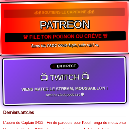
💰💰 SOUTIENS LE CAPITAINE 💰💰
PATREON
🚨 FILE TON POGNON OU CRÈVE 🚨
Sans toi, l'ADC coule à pic, sale rat ! 🐀
EN DIRECT
📺 TWITCH 📺
VIENS MATER LE STREAM, MOUSSAILLON !
twitch.tv/adcpodcast 🟣
Derniers articles
L'apéro du Captain #433 : Fin de parcours pour l'oeuf Tenga du metaverse