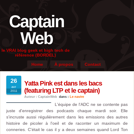
Captain
Web
le VRAI blog geek et high tech de
référence (BORDEL)
Home
À propos
Contact
26
Yatta Pink est dans les bacs
avr
(featuring LTP et le captain)
2011
Auteur : CaptainWeb
dans :
Le navire
L'équipe de l'ADC ne se contente pas
juste d'enregistrer des podcasts chaque mardi soir. Elle
s'incruste aussi régulièrement dans les emissions des autres
histoire de picoler à l'oeil et de raconter un maximum de
conneries. C'était le cas il y a deux semaines quand Lord Ton