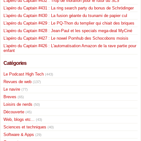
L'apéro du Captain #432 : Trop de vibrafion pour le futur du SLS
L'apéro du Captain #431 : La ring search party du bonus de Schrödinger
L'apéro du Captain #430 : La fusion géante du tsunami de papier cul
L'apéro du Captain #429 : Le PQ-Thon du templier qui chiait des briques
L'apéro du Captain #428 : Jean-Paul et les specials mega-deal MyCiné
L'apéro du Captain #427 : Le nowel Pornhub des Schocobons moisis
L'apéro du Captain #426 : L'automatisation Amazon de la rave partie pour
enfant
Catégories
Le Podcast High Tech
(443)
Revues de web
(137)
Le navire
(77)
Breves
(65)
Loisirs de nerds
(50)
Découverte
(45)
Web, blogs etc...
(43)
Sciences et techniques
(40)
Software & Apps
(29)