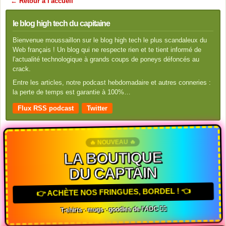
← Retour à l'accueil
le blog high tech du capitaine
Bienvenue moussaillon sur le blog high tech le plus scandaleux du
Web français ! Un blog qui ne respecte rien et te tient informé de
l'actualité technologique à grands coups de poneys défoncés au
crack.
Entre les articles, notre podcast hebdomadaire et autres conneries :
la perte de temps est garantie à 100%…
Flux RSS podcast
Twitter
🔥 NOUVEAU 🔥
LA BOUTIQUE
DU CAPTAIN
👉 ACHÈTE NOS FRINGUES, BORDEL ! 👈
T-shirts · mugs · goodies de l'ADC 🏴‍☠️