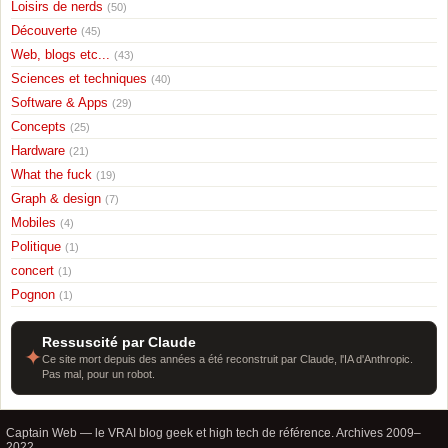
Loisirs de nerds
(50)
Découverte
(45)
Web, blogs etc...
(43)
Sciences et techniques
(40)
Software & Apps
(29)
Concepts
(25)
Hardware
(21)
What the fuck
(19)
Graph & design
(7)
Mobiles
(4)
Politique
(1)
concert
(1)
Pognon
(1)
Ressuscité par Claude
✦
Ce site mort depuis des années a été reconstruit par Claude, l'IA d'Anthropic.
Pas mal, pour un robot.
Captain Web — le VRAI blog geek et high tech de référence. Archives 2009–
2022.