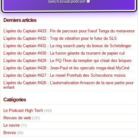
twitch.tv/adcpodcast 🟣
Derniers articles
L'apéro du Captain #433 : Fin de parcours pour l'oeuf Tenga du metaverse
L'apéro du Captain #432 : Trop de vibrafion pour le futur du SLS
L'apéro du Captain #431 : La ring search party du bonus de Schrödinger
L'apéro du Captain #430 : La fusion géante du tsunami de papier cul
L'apéro du Captain #429 : Le PQ-Thon du templier qui chiait des briques
L'apéro du Captain #428 : Jean-Paul et les specials mega-deal MyCiné
L'apéro du Captain #427 : Le nowel Pornhub des Schocobons moisis
L'apéro du Captain #426 : L'automatisation Amazon de la rave partie pour
enfant
Catégories
Le Podcast High Tech
(443)
Revues de web
(137)
Le navire
(77)
Breves
(65)