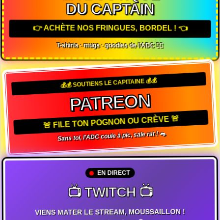
DU CAPTAIN
👉 ACHÈTE NOS FRINGUES, BORDEL ! 👈
T-shirts · mugs · goodies de l'ADC 🏴‍☠️
💰💰 SOUTIENS LE CAPITAINE 💰💰
PATREON
🚨 FILE TON POGNON OU CRÈVE 🚨
Sans toi, l'ADC coule à pic, sale rat ! 🐀
EN DIRECT
📺 TWITCH 📺
VIENS MATER LE STREAM, MOUSSAILLON !