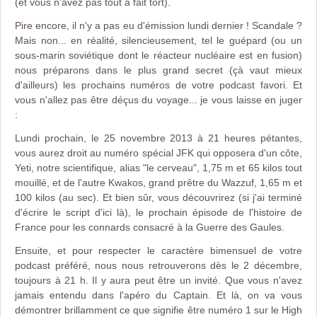
(et vous n'avez pas tout à fait tort).
Pire encore, il n'y a pas eu d'émission lundi dernier ! Scandale ?
Mais non... en réalité, silencieusement, tel le guépard (ou un
sous-marin soviétique dont le réacteur nucléaire est en fusion)
nous préparons dans le plus grand secret (çà vaut mieux
d'ailleurs) les prochains numéros de votre podcast favori. Et
vous n'allez pas être déçus du voyage... je vous laisse en juger
:
Lundi prochain, le 25 novembre 2013 à 21 heures pétantes,
vous aurez droit au numéro spécial JFK qui opposera d'un côte,
Yeti, notre scientifique, alias "le cerveau", 1,75 m et 65 kilos tout
mouillé, et de l'autre Kwakos, grand prêtre du Wazzuf, 1,65 m et
100 kilos (au sec). Et bien sûr, vous découvrirez (si j'ai terminé
d'écrire le script d'ici là), le prochain épisode de l'histoire de
France pour les connards consacré à la Guerre des Gaules.
Ensuite, et pour respecter le caractère bimensuel de votre
podcast préféré, nous nous retrouverons dès le 2 décembre,
toujours à 21 h. Il y aura peut être un invité. Que vous n'avez
jamais entendu dans l'apéro du Captain. Et là, on va vous
démontrer brillamment ce que signifie être numéro 1 sur le High