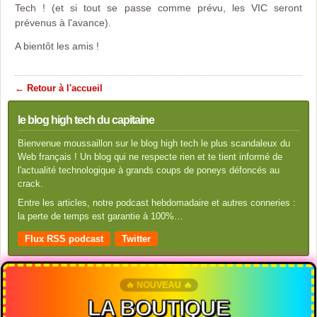
Tech ! (et si tout se passe comme prévu, les VIC seront
prévenus à l'avance).
A bientôt les amis !
← Retour à l'accueil
le blog high tech du capitaine
Bienvenue moussaillon sur le blog high tech le plus scandaleux du
Web français ! Un blog qui ne respecte rien et te tient informé de
l'actualité technologique à grands coups de poneys défoncés au
crack.
Entre les articles, notre podcast hebdomadaire et autres conneries :
la perte de temps est garantie à 100%…
Flux RSS podcast
Twitter
🔥 NOUVEAU 🔥
LA BOUTIQUE