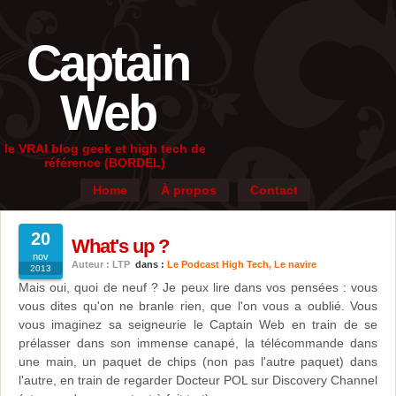
Captain
Web
le VRAI blog geek et high tech de
référence (BORDEL)
Home
À propos
Contact
20
What's up ?
nov
Auteur : LTP
dans :
Le Podcast High Tech
,
Le navire
2013
Mais oui, quoi de neuf ? Je peux lire dans vos pensées : vous
vous dites qu'on ne branle rien, que l'on vous a oublié. Vous
vous imaginez sa seigneurie le Captain Web en train de se
prélasser dans son immense canapé, la télécommande dans
une main, un paquet de chips (non pas l'autre paquet) dans
l'autre, en train de regarder Docteur POL sur Discovery Channel