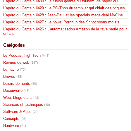
L'apéro du Captain #430 : La fusion géante du tsunami de papier cul
L'apéro du Captain #429 : Le PQ-Thon du templier qui chiait des briques
L'apéro du Captain #428 : Jean-Paul et les specials mega-deal MyCiné
L'apéro du Captain #427 : Le nowel Pornhub des Schocobons moisis
L'apéro du Captain #426 : L'automatisation Amazon de la rave partie pour
enfant
Catégories
Le Podcast High Tech
(443)
Revues de web
(137)
Le navire
(77)
Breves
(65)
Loisirs de nerds
(50)
Découverte
(45)
Web, blogs etc...
(43)
Sciences et techniques
(40)
Software & Apps
(29)
Concepts
(25)
Hardware
(21)