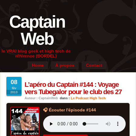
Captain
Web
le VRAI blog geek et high tech de
référence (BORDEL)
Home
À propos
Contact
08
L’apéro du Captain #144 : Voyage
fév
vers Tubegalor pour le club des 27
2013
Auteur : CaptainWeb
dans :
Le Podcast High Tech
🎧 Écouter l'épisode #144