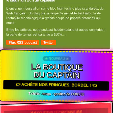
le blog high tech du capitaine
Bienvenue moussaillon sur le blog high tech le plus scandaleux du
Web français ! Un blog qui ne respecte rien et te tient informé de
l'actualité technologique à grands coups de poneys défoncés au
crack.
Entre les articles, notre podcast hebdomadaire et autres conneries :
la perte de temps est garantie à 100%…
Flux RSS podcast
Twitter
🔥 NOUVEAU 🔥
LA BOUTIQUE
DU CAPTAIN
👉 ACHÈTE NOS FRINGUES, BORDEL ! 👈
T-shirts · mugs · goodies de l'ADC 🏴‍☠️
💰💰 SOUTIENS LE CAPITAINE 💰💰