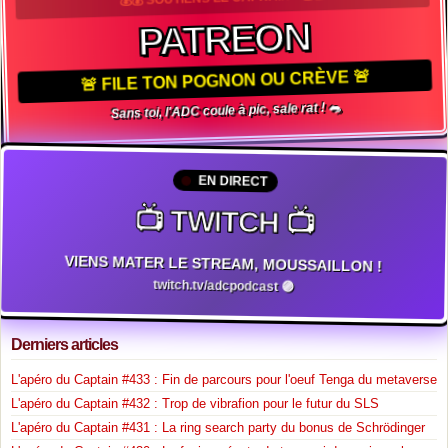
PATREON
🚨 FILE TON POGNON OU CRÈVE 🚨
Sans toi, l'ADC coule à pic, sale rat ! 🐀
EN DIRECT
📺 TWITCH 📺
VIENS MATER LE STREAM, MOUSSAILLON !
twitch.tv/adcpodcast 🟣
Derniers articles
L'apéro du Captain #433 : Fin de parcours pour l'oeuf Tenga du metaverse
L'apéro du Captain #432 : Trop de vibrafion pour le futur du SLS
L'apéro du Captain #431 : La ring search party du bonus de Schrödinger