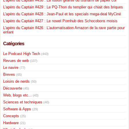
L'apéro du Captain #430 : La fusion géante du tsunami de papier cul
L'apéro du Captain #429 : Le PQ-Thon du templier qui chiait des briques
L'apéro du Captain #428 : Jean-Paul et les specials mega-deal MyCiné
L'apéro du Captain #427 : Le nowel Pornhub des Schocobons moisis
L'apéro du Captain #426 : L'automatisation Amazon de la rave partie pour
enfant
Catégories
Le Podcast High Tech
(443)
Revues de web
(137)
Le navire
(77)
Breves
(65)
Loisirs de nerds
(50)
Découverte
(45)
Web, blogs etc...
(43)
Sciences et techniques
(40)
Software & Apps
(29)
Concepts
(25)
Hardware
(21)