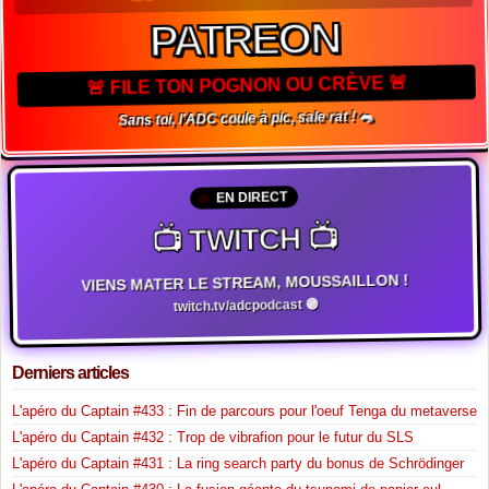
PATREON
🚨 FILE TON POGNON OU CRÈVE 🚨
Sans toi, l'ADC coule à pic, sale rat ! 🐀
EN DIRECT
📺 TWITCH 📺
VIENS MATER LE STREAM, MOUSSAILLON !
twitch.tv/adcpodcast 🟣
Derniers articles
L'apéro du Captain #433 : Fin de parcours pour l'oeuf Tenga du metaverse
L'apéro du Captain #432 : Trop de vibrafion pour le futur du SLS
L'apéro du Captain #431 : La ring search party du bonus de Schrödinger