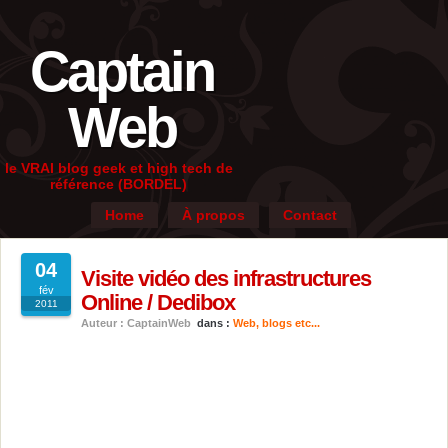
Captain
Web
le VRAI blog geek et high tech de
référence (BORDEL)
Home
À propos
Contact
04
Visite vidéo des infrastructures
fév
Online / Dedibox
2011
Auteur : CaptainWeb
dans :
Web, blogs etc...