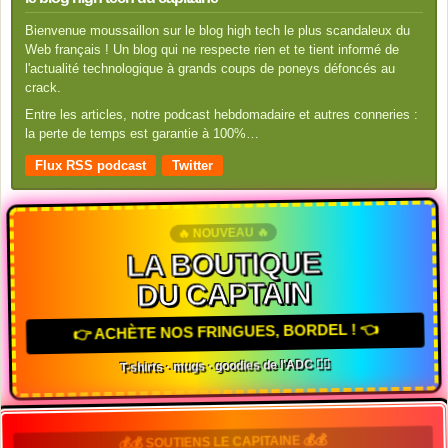
Bienvenue moussaillon sur le blog high tech le plus scandaleux du
Web français ! Un blog qui ne respecte rien et te tient informé de
l'actualité technologique à grands coups de poneys défoncés au
crack.
Entre les articles, notre podcast hebdomadaire et autres conneries :
la perte de temps est garantie à 100%…
Flux RSS podcast
Twitter
🔥 NOUVEAU 🔥
LA BOUTIQUE
DU CAPTAIN
👉 ACHÈTE NOS FRINGUES, BORDEL ! 👈
T-shirts · mugs · goodies de l'ADC 🏴‍☠️
💰💰 SOUTIENS LE CAPITAINE 💰💰