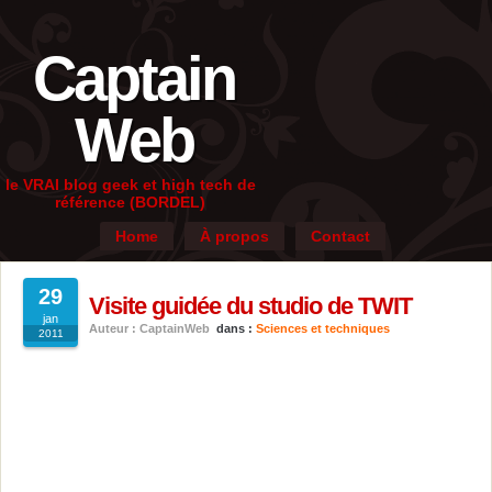
Captain
Web
le VRAI blog geek et high tech de
référence (BORDEL)
Home
À propos
Contact
29
Visite guidée du studio de TWIT
jan
Auteur : CaptainWeb
dans :
Sciences et techniques
2011