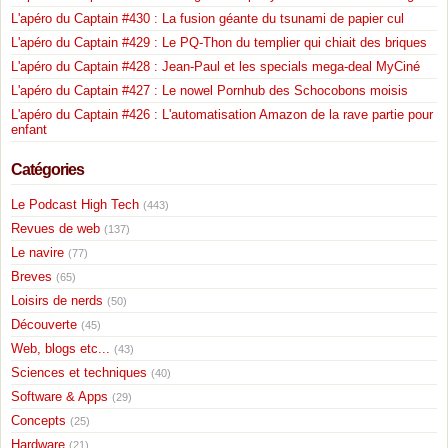
L'apéro du Captain #430 : La fusion géante du tsunami de papier cul
L'apéro du Captain #429 : Le PQ-Thon du templier qui chiait des briques
L'apéro du Captain #428 : Jean-Paul et les specials mega-deal MyCiné
L'apéro du Captain #427 : Le nowel Pornhub des Schocobons moisis
L'apéro du Captain #426 : L'automatisation Amazon de la rave partie pour
enfant
Catégories
Le Podcast High Tech
(443)
Revues de web
(137)
Le navire
(77)
Breves
(65)
Loisirs de nerds
(50)
Découverte
(45)
Web, blogs etc...
(43)
Sciences et techniques
(40)
Software & Apps
(29)
Concepts
(25)
Hardware
(21)