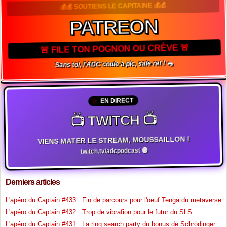
💰💰 SOUTIENS LE CAPITAINE 💰💰
PATREON
🚨 FILE TON POGNON OU CRÈVE 🚨
Sans toi, l'ADC coule à pic, sale rat ! 🐀
EN DIRECT
📺 TWITCH 📺
VIENS MATER LE STREAM, MOUSSAILLON !
twitch.tv/adcpodcast 🟣
Derniers articles
L'apéro du Captain #433 : Fin de parcours pour l'oeuf Tenga du metaverse
L'apéro du Captain #432 : Trop de vibrafion pour le futur du SLS
L'apéro du Captain #431 : La ring search party du bonus de Schrödinger