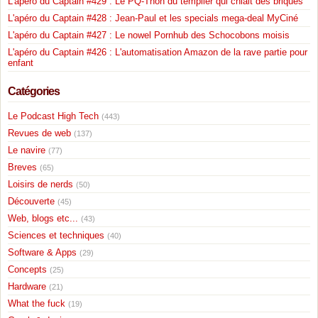
L'apéro du Captain #429 : Le PQ-Thon du templier qui chiait des briques
L'apéro du Captain #428 : Jean-Paul et les specials mega-deal MyCiné
L'apéro du Captain #427 : Le nowel Pornhub des Schocobons moisis
L'apéro du Captain #426 : L'automatisation Amazon de la rave partie pour
enfant
Catégories
Le Podcast High Tech
(443)
Revues de web
(137)
Le navire
(77)
Breves
(65)
Loisirs de nerds
(50)
Découverte
(45)
Web, blogs etc...
(43)
Sciences et techniques
(40)
Software & Apps
(29)
Concepts
(25)
Hardware
(21)
What the fuck
(19)