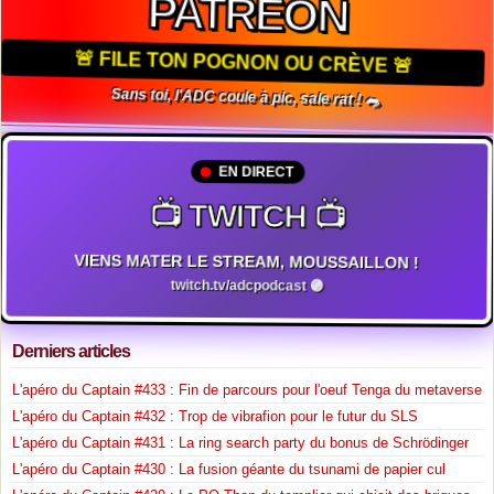
PATREON
🚨 FILE TON POGNON OU CRÈVE 🚨
Sans toi, l'ADC coule à pic, sale rat ! 🐀
EN DIRECT
📺 TWITCH 📺
VIENS MATER LE STREAM, MOUSSAILLON !
twitch.tv/adcpodcast 🟣
Derniers articles
L'apéro du Captain #433 : Fin de parcours pour l'oeuf Tenga du metaverse
L'apéro du Captain #432 : Trop de vibrafion pour le futur du SLS
L'apéro du Captain #431 : La ring search party du bonus de Schrödinger
L'apéro du Captain #430 : La fusion géante du tsunami de papier cul