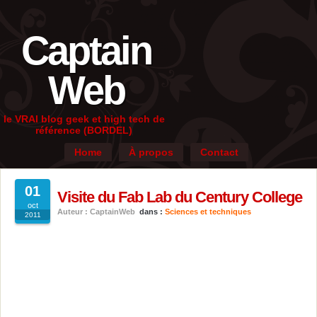
Captain
Web
le VRAI blog geek et high tech de
référence (BORDEL)
Home
À propos
Contact
01
Visite du Fab Lab du Century College
oct
Auteur : CaptainWeb
dans :
Sciences et techniques
2011