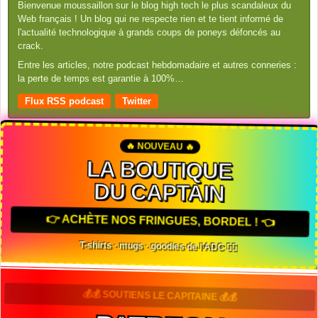
Bienvenue moussaillon sur le blog high tech le plus scandaleux du
Web français ! Un blog qui ne respecte rien et te tient informé de
l'actualité technologique à grands coups de poneys défoncés au
crack.
Entre les articles, notre podcast hebdomadaire et autres conneries :
la perte de temps est garantie à 100%…
Flux RSS podcast
Twitter
🔥 NOUVEAU 🔥
LA BOUTIQUE
DU CAPTAIN
👉 ACHÈTE NOS FRINGUES, BORDEL ! 👈
T-shirts · mugs · goodies de l'ADC 🏴‍☠️
💰💰 SOUTIENS LE CAPITAINE 💰💰